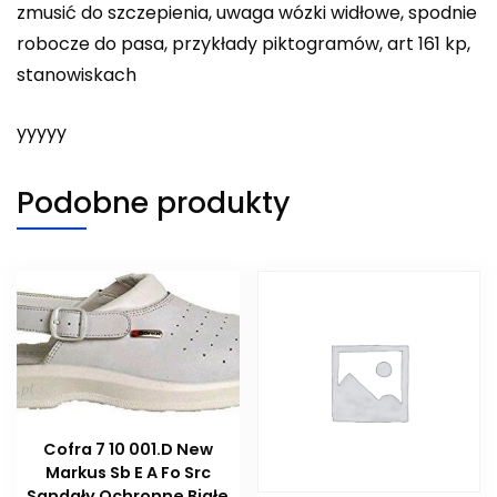
zmusić do szczepienia, uwaga wózki widłowe, spodnie
robocze do pasa, przykłady piktogramów, art 161 kp,
stanowiskach
yyyyy
Podobne produkty
Cofra 7 10 001.D New
Markus Sb E A Fo Src
Sandały Ochronne Białe