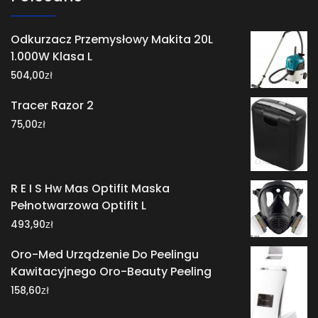
Odkurzacz Przemysłowy Makita 20L
1.000W Klasa L
zł
504,00
Tracer Razor 2
zł
75,00
R E I S Hw Mas Optifit Maska
Pełnotwarzowa Optifit L
zł
493,90
Oro-Med Urządzenie Do Peelingu
Kawitacyjnego Oro-Beauty Peeling
zł
158,60