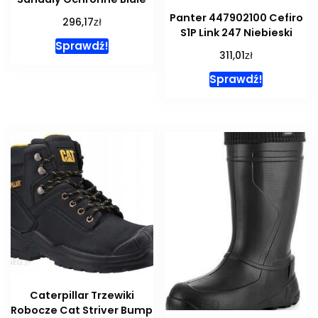
Panter 447902100 Cefiro
zł
296,17
S1P Link 247 Niebieski
Sprawdź!
zł
311,01
Sprawdź!
Caterpillar Trzewiki
Robocze Cat Striver Bump