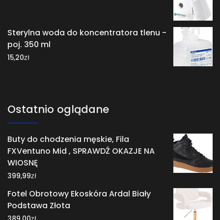
Sterylna woda do koncentratora tlenu -
poj. 350 ml
zł
15,20
Ostatnio oglądane
Buty do chodzenia męskie, Fila
FXVentuno Mid , SPRAWDŹ OKAZJE NA
WIOSNĘ
zł
399,99
Fotel Obrotowy Ekoskóra Ardal Biały
Podstawa Złota
zł
389,00