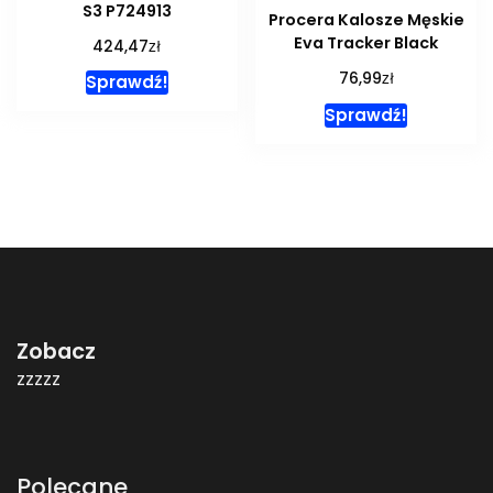
S3 P724913
Procera Kalosze Męskie
Eva Tracker Black
zł
424,47
zł
76,99
Sprawdź!
Sprawdź!
Zobacz
zzzzz
Polecane