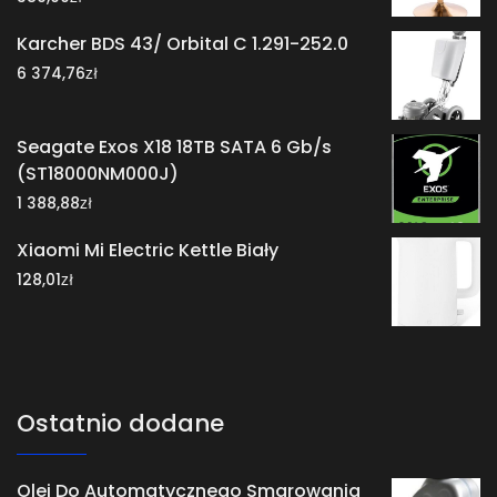
Karcher BDS 43/ Orbital C 1.291-252.0
zł
6 374,76
Seagate Exos X18 18TB SATA 6 Gb/s
(ST18000NM000J)
zł
1 388,88
Xiaomi Mi Electric Kettle Biały
zł
128,01
Ostatnio dodane
Olej Do Automatycznego Smarowania