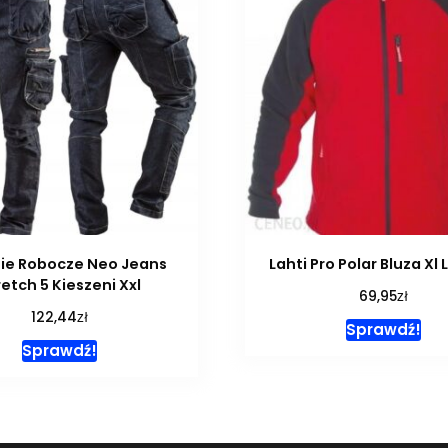
ie Robocze Neo Jeans
Lahti Pro Polar Bluza Xl 
retch 5 Kieszeni Xxl
zł
69,95
zł
122,44
Sprawdź!
Sprawdź!