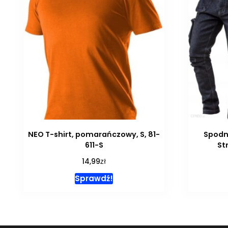
NEO T-shirt, pomarańczowy, S, 81-
Spodn
611-S
St
zł
14,99
Sprawdź!