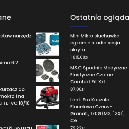
ane
Ostatnio ogląd
staw narzędzi
Mini Mikro słuchawka
egzamin studia sesja
ukryta
zł
1 015,00
ximo 6.2
M&C Spodnie Medyczne
Elastyczne Czarne
Comfort Fit Xxl
dkurzacz do
zł
87,00
mokro i na
Lahti Pro Koszula
 TE-VC 18/10
Flanelowa Czerw-
Granat., 170G/M2, "2Xl",
Ce
tyczki Do Uszu
zł
79,22