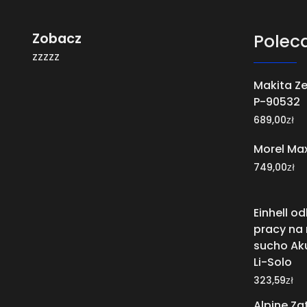
Zobacz
Polec
zzzzz
Makita Ze
P-90532
zł
689,00
Morel Ma
zł
749,00
Einhell o
pracy na 
sucho Aku
Li-Solo
zł
323,59
Alpine Za