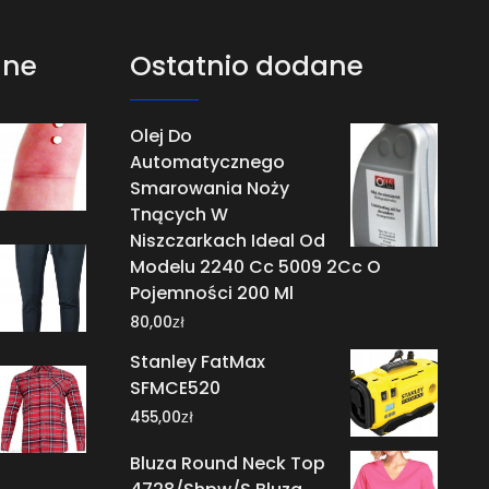
ane
Ostatnio dodane
Olej Do
Automatycznego
Smarowania Noży
Tnących W
Niszczarkach Ideal Od
Modelu 2240 Cc 5009 2Cc O
Pojemności 200 Ml
zł
80,00
Stanley FatMax
SFMCE520
zł
455,00
Bluza Round Neck Top