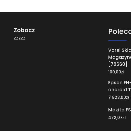
Zobacz
Polec
zzzzz
Vorel Sk
Magazyn
[78660]
zł
100,00
Epson EH
android 
zł
7 823,00
Makita F
zł
472,07