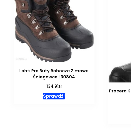
Lahti Pro Buty Robocze Zimowe
Śniegowce L30804
zł
134,91
Procera K
Sprawdź!