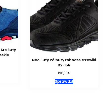
 Src Buty
eskie
Neo Buty Półbuty robocze trzewiki
82-156
zł
196,10
Sprawdź!