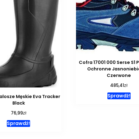
Cofra 17001 000 Serse S1 P
Ochronne Jasnoniebi
Czerwone
zł
485,41
Sprawdź!
alosze Męskie Eva Tracker
Black
zł
76,99
Sprawdź!