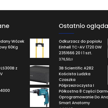
ane
Ostatnio ogląd
ładany Wózek
Odkurzacz do popiołu
owy 60Kg
Einhell TC-AV 1720 DW
2351666 20 l 1 szt.
zł
376,50
-LS300B z
3B Scientific A282
TV
Koścista Ludzka
Czaszka
Półprzezroczysta I
S4000
Półkostna 8 Części Dar
Oprogramowanie Do Ana
Smart Anatomy