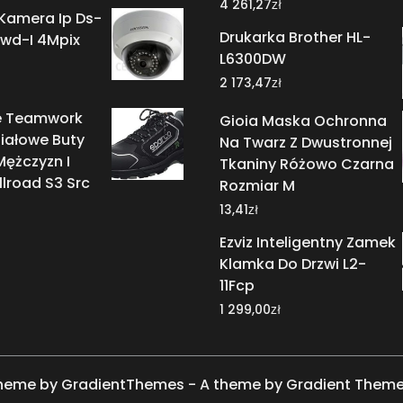
zł
4 261,27
 Kamera Ip Ds-
Drukarka Brother HL-
wd-I 4Mpix
L6300DW
zł
2 173,47
ie Teamwork
Gioia Maska Ochronna
iałowe Buty
Na Twarz Z Dwustronnej
Mężczyzn I
Tkaniny Różowo Czarna
llroad S3 Src
Rozmiar M
u
zł
13,41
Ezviz Inteligentny Zamek
Klamka Do Drzwi L2-
11Fcp
zł
1 299,00
heme by GradientThemes - A theme by Gradient Them