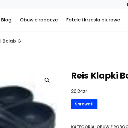
Blog
Obuwie robocze
Fotele i krzesła biurowe
i Bclab G
Reis Klapki B
zł
26,24
Sprawdź!
KATEGORIA:
OBUWIE ROBOC