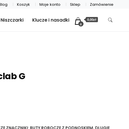
Blog
Koszyk
Moje konto
Sklep
Zamówienie
Niszczarki
Klucze i nasadki
0,00zł
0
clab G
ZE
ZNACZNIKI:
BUTY ROBOCZE Z PODNOSKIEM
,
DLUGIE