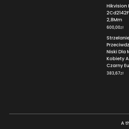
Hikvision
2Cd2142F
2,8Mm
zł
600,00
Strzelan
Przeciwdz
Niski Dla 
Kobiety A
Czarny E
zł
383,67
A t