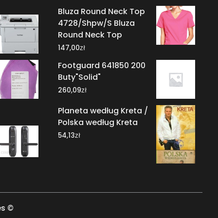
Bluza Round Neck Top
4728/Shpw/S Bluza
Round Neck Top
zł
147,00
Footguard 641850 200
Buty"Solid"
zł
260,09
Planeta według Kreta /
Polska według Kreta
zł
54,13
es ©