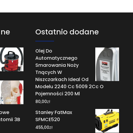
ane
Ostatnio dodane
Olej Do
Automatycznego
Smarowania Noży
Tnących W
Niszczarkach Ideal Od
Modelu 2240 Cc 5009 2Cc O
Pojemności 200 Ml
zł
80,00
mowe
Stanley FatMax
tomii 3B
SFMCE520
zł
455,00