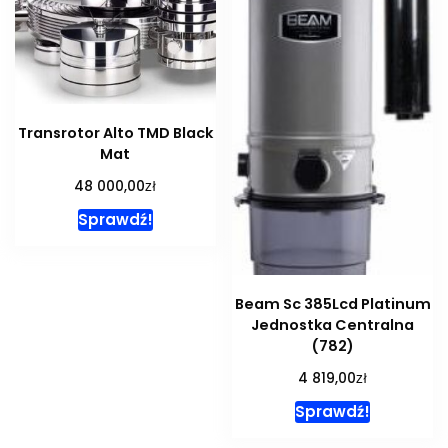
Transrotor Alto TMD Black
Mat
zł
48 000,00
Sprawdź!
Beam Sc 385Lcd Platinum
Jednostka Centralna
(782)
zł
4 819,00
Sprawdź!