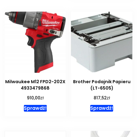
Milwaukee M12 FPD2-202X
Brother Podajnik Papieru
4933479868
(LT-6505)
zł
zł
910,00
817,52
Sprawdź!
Sprawdź!