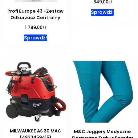
zł
649,00
Profi Europe 43 +Zestaw
Sprawdź!
Odkurzacz Centralny
zł
1 799,00
Sprawdź!
MILWAUKEE AS 30 MAC
M&C Joggery Medyczne
(4933459415)
Elastyczne Turkus Regular