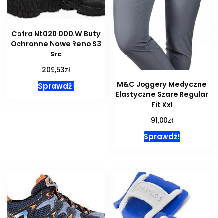
Cofra Nt020 000.W Buty
Ochronne Nowe Reno S3
Src
zł
209,53
M&C Joggery Medyczne
Sprawdź!
Elastyczne Szare Regular
Fit Xxl
zł
91,00
Sprawdź!