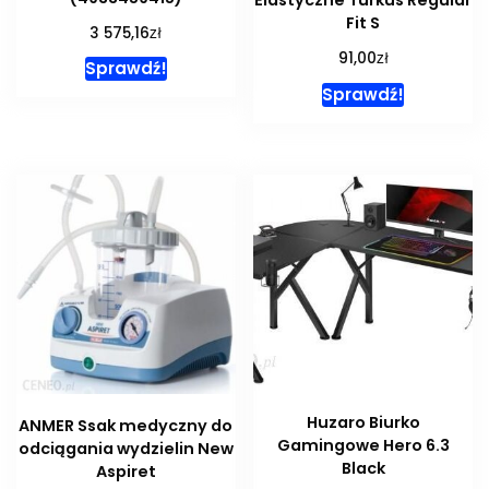
Fit S
zł
3 575,16
zł
91,00
Sprawdź!
Sprawdź!
Huzaro Biurko
ANMER Ssak medyczny do
Gamingowe Hero 6.3
odciągania wydzielin New
Black
Aspiret