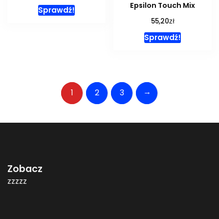
Epsilon Touch Mix
Sprawdź!
zł
55,20
Sprawdź!
→
1
2
3
Zobacz
zzzzz