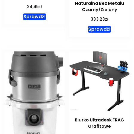
Naturalna Bez Metalu
zł
24,95
Czarny/Zielony
Sprawdź!
zł
333,23
Sprawdź!
Biurko Ultradesk FRAG
Grafitowe