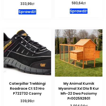
zł
593,64
zł
333,99
Sprawdź!
Sprawdź!
Caterpillar Trekkingi
My Animal Kurnik
Roadrace Ct S3 Hro
Myanimal Xxl Dla 8 Kur
P722732 Czarny
Mh-22 Dwa Poziomy
Pr002592801
zł
339,99
zł