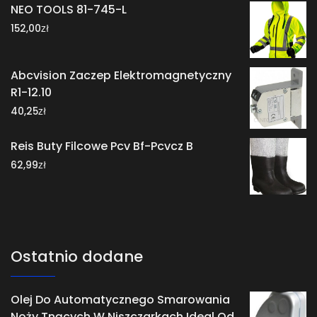
NEO TOOLS 81-745-L
zł
152,00
Abcvision Zaczep Elektromagnetyczny
R1-12.10
zł
40,25
Reis Buty Filcowe Pcv Bf-Pcvcz B
zł
62,99
Ostatnio dodane
Olej Do Automatycznego Smarowania
Noży Tnących W Niszczarkach Ideal Od