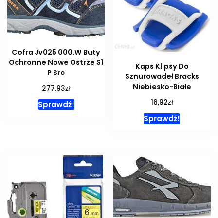
Cofra Jv025 000.W Buty
Ochronne Nowe Ostrze S1
Kaps Klipsy Do
P Src
Sznurowadeł Bracks
Niebiesko-Białe
zł
277,93
zł
16,92
Sprawdź!
Sprawdź!