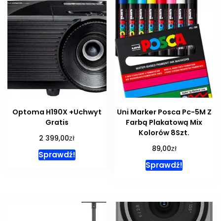
Optoma H190X +Uchwyt
Uni Marker Posca Pc-5M Z
Gratis
Farbą Plakatową Mix
Kolorów 8Szt.
zł
2 399,00
zł
89,00
Sprawdź!
Sprawdź!