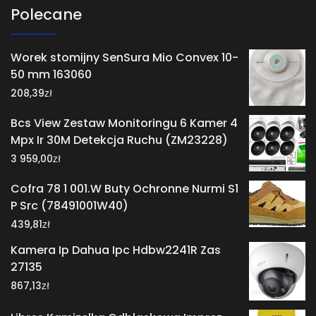
Polecane
Worek stomijny SenSura Mio Convex 10-
50 mm 163060
zł
208,39
Bcs View Zestaw Monitoringu 6 Kamer 4
Mpx Ir 30M Detekcja Ruchu (ZM23228)
zł
3 959,00
Cofra 78 1 001.W Buty Ochronne Nurmi S1
P Src (78491001W40)
zł
439,81
Kamera Ip Dahua Ipc Hdbw2241R Zas
27135
zł
867,13