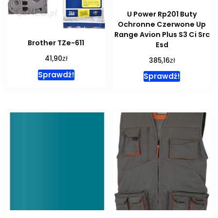
U Power Rp201 Buty
Ochronne Czerwone Up
Range Avion Plus S3 Ci Src
Brother TZe-611
Esd
zł
41,90
zł
385,16
Sprawdź!
Sprawdź!