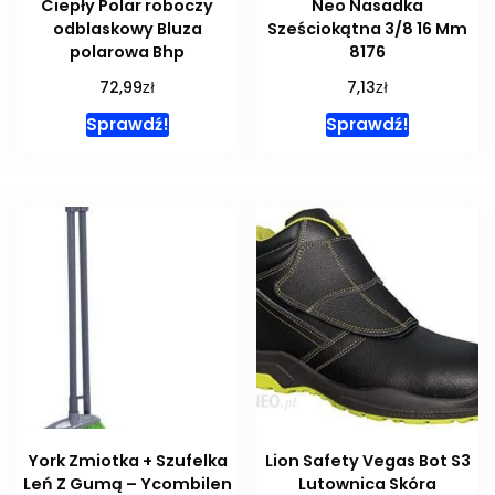
Ciepły Polar roboczy
Neo Nasadka
odblaskowy Bluza
Sześciokątna 3/8 16 Mm
polarowa Bhp
8176
zł
zł
72,99
7,13
Sprawdź!
Sprawdź!
York Zmiotka + Szufelka
Lion Safety Vegas Bot S3
Leń Z Gumą – Ycombilen
Lutownica Skóra