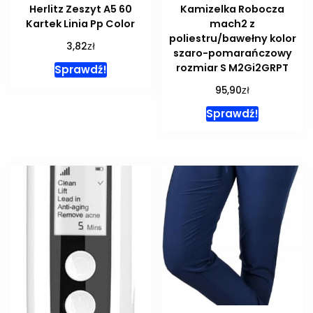
Herlitz Zeszyt A5 60
Kamizelka Robocza
Kartek Linia Pp Color
mach2 z
poliestru/bawełny kolor
zł
3,82
szaro-pomarańczowy
rozmiar S M2Gi2GRPT
Sprawdź!
zł
95,90
Sprawdź!