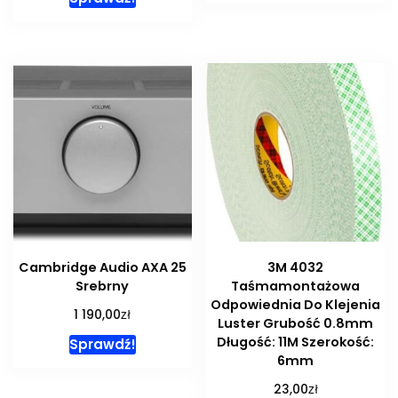
Cambridge Audio AXA 25
3M 4032
Srebrny
Taśmamontażowa
Odpowiednia Do Klejenia
zł
1 190,00
Luster Grubość 0.8mm
Długość: 11M Szerokość:
Sprawdź!
6mm
zł
23,00