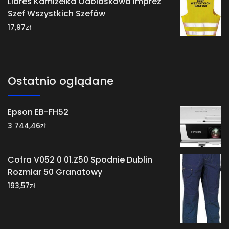
Libres Kamizelka Odblaskowa Imprez
Szef Wszystkich Szefów
zł
17,97
Ostatnio oglądane
Epson EB-FH52
zł
3 744,46
Cofra V052 0 01.Z50 Spodnie Dublin
Rozmiar 50 Granatowy
zł
193,57