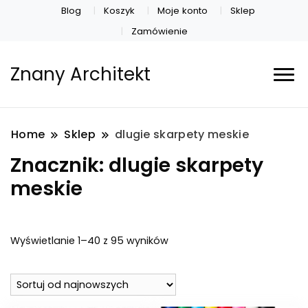
Blog
Koszyk
Moje konto
Sklep
Zamówienie
Znany Architekt
Home
Sklep
dlugie skarpety meskie
Znacznik:
dlugie skarpety
meskie
Posortowane
Wyświetlanie 1–40 z 95 wyników
według
najnowszych