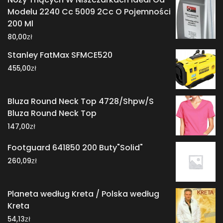
Modelu 2240 Cc 5009 2Cc O Pojemności
200 Ml
zł
80,00
Stanley FatMax SFMCE520
zł
455,00
Bluza Round Neck Top 4728/Shpw/S
Bluza Round Neck Top
zł
147,00
Footguard 641850 200 Buty"Solid"
zł
260,09
Planeta według Kreta / Polska według
Kreta
zł
54,13