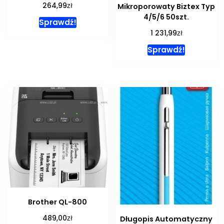
zł
264,99
Mikroporowaty Biztex Typ
4/5/6 50szt.
Sprawdź!
zł
1 231,99
Sprawdź!
Brother QL-800
zł
489,00
Długopis Automatyczny