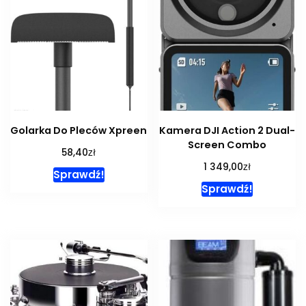
Golarka Do Pleców Xpreen
Kamera DJI Action 2 Dual-
Screen Combo
zł
58,40
zł
1 349,00
Sprawdź!
Sprawdź!