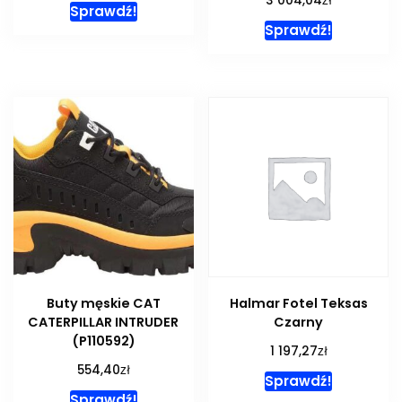
3 004,04
Sprawdź!
Sprawdź!
Buty męskie CAT
Halmar Fotel Teksas
CATERPILLAR INTRUDER
Czarny
(P110592)
zł
1 197,27
zł
554,40
Sprawdź!
Sprawdź!