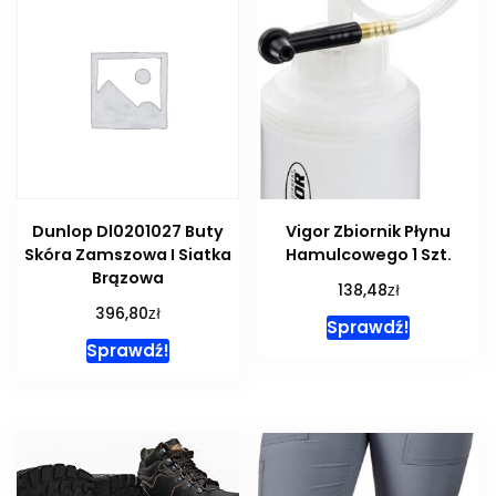
Dunlop Dl0201027 Buty
Vigor Zbiornik Płynu
Skóra Zamszowa I Siatka
Hamulcowego 1 Szt.
Brązowa
zł
138,48
zł
396,80
Sprawdź!
Sprawdź!