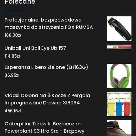
Polecane
Profesjonalna, bezprzewodowa
maszynka do strzyżenia FOX RUMBA
zł
168,00
Uniball Uni Ball Eye Ub 157
zł
114,85
Esperanza Libero Zielone (EH163G)
zł
36,95
Vidaxl Osłona Na 3 Kosze Z Pergolą
Impregnowane Drewno 316064
zł
456,16
Caterpillar Trzewiki Bezpieczne
Powerplant S3 Hro Src - Brązowy