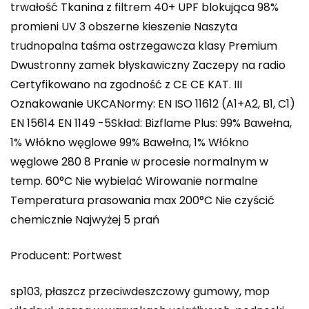
trwałość Tkanina z filtrem 40+ UPF blokująca 98%
promieni UV 3 obszerne kieszenie Naszyta
trudnopalna taśma ostrzegawcza klasy Premium
Dwustronny zamek błyskawiczny Zaczepy na radio
Certyfikowano na zgodność z CE CE KAT. III
Oznakowanie UKCANormy: EN ISO 11612 (A1+A2, B1, C1)
EN 15614 EN 1149 -5Skład: Bizflame Plus: 99% Bawełna,
1% Włókno węglowe 99% Bawełna, 1% Włókno
węglowe 280 8 Pranie w procesie normalnym w
temp. 60°C Nie wybielać Wirowanie normalne
Temperatura prasowania max 200°C Nie czyścić
chemicznie Najwyżej 5 prań
Producent: Portwest
sp103, płaszcz przeciwdeszczowy gumowy, mop