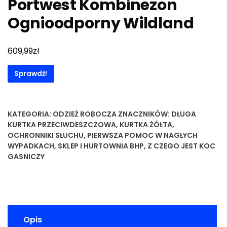
Portwest Kombinezon
Ognioodporny Wildland
zł
609,99
Sprawdź!
KATEGORIA:
ODZIEŻ ROBOCZA
ZNACZNIKÓW:
DŁUGA
KURTKA PRZECIWDESZCZOWA
,
KURTKA ŻÓŁTA
,
OCHRONNIKI SŁUCHU
,
PIERWSZA POMOC W NAGŁYCH
WYPADKACH
,
SKLEP I HURTOWNIA BHP
,
Z CZEGO JEST KOC
GASNICZY
Opis