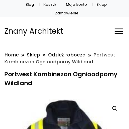
Blog
Koszyk
Moje konto
Sklep
Zamówienie
Znany Architekt
Home
Sklep
Odzież robocza
Portwest
Kombinezon Ognioodporny Wildland
Portwest Kombinezon Ognioodporny
Wildland