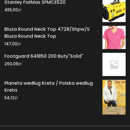
Stanley FatMax SFMCE520
zł
455,00
Bluza Round Neck Top 4728/Shpw/S
Bluza Round Neck Top
zł
147,00
Footguard 641850 200 Buty"Solid"
zł
260,09
Planeta według Kreta / Polska według
Kreta
zł
54,13