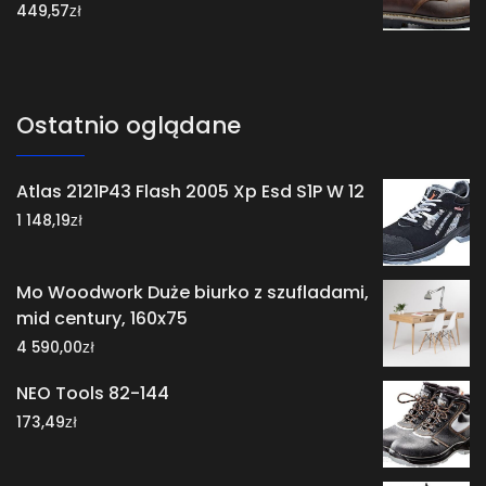
zł
449,57
Ostatnio oglądane
Atlas 2121P43 Flash 2005 Xp Esd S1P W 12
zł
1 148,19
Mo Woodwork Duże biurko z szufladami,
mid century, 160x75
zł
4 590,00
NEO Tools 82-144
zł
173,49