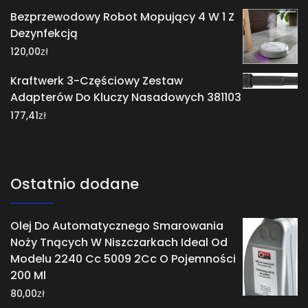
Bezprzewodowy Robot Mopujący 4 W 1 Z
Dezynfekcją
zł
120,00
Kraftwerk 3-Częściowy Zestaw
Adapterów Do Kluczy Nasadowych 381103
zł
177,41
Ostatnio dodane
Olej Do Automatycznego Smarowania
Noży Tnących W Niszczarkach Ideal Od
Modelu 2240 Cc 5009 2Cc O Pojemności
200 Ml
zł
80,00