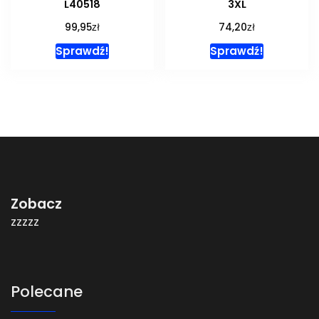
L40518
3XL
zł
zł
99,95
74,20
Sprawdź!
Sprawdź!
Zobacz
zzzzz
Polecane