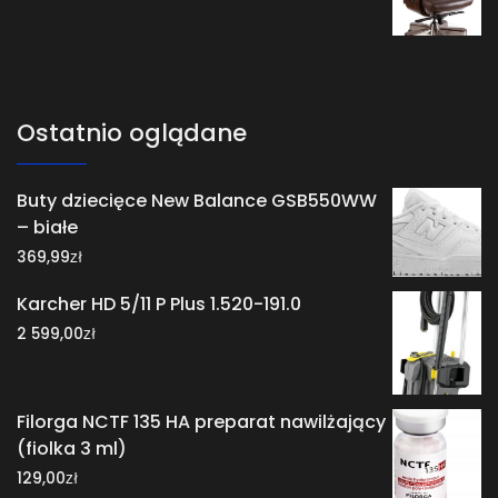
Ostatnio oglądane
Buty dziecięce New Balance GSB550WW
– białe
zł
369,99
Karcher HD 5/11 P Plus 1.520-191.0
zł
2 599,00
Filorga NCTF 135 HA preparat nawilżający
(fiolka 3 ml)
zł
129,00