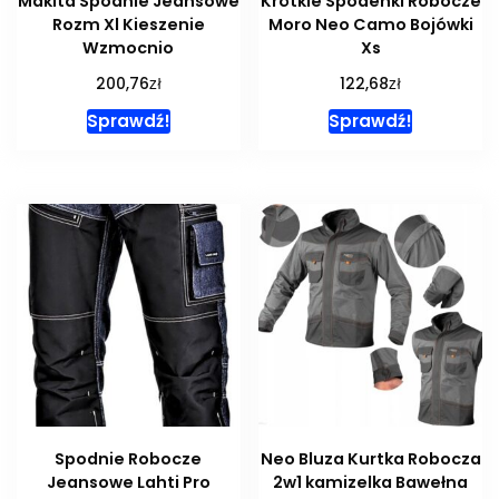
Makita Spodnie Jeansowe
Krótkie Spodenki Robocze
Rozm Xl Kieszenie
Moro Neo Camo Bojówki
Wzmocnio
Xs
zł
zł
200,76
122,68
Sprawdź!
Sprawdź!
Spodnie Robocze
Neo Bluza Kurtka Robocza
Jeansowe Lahti Pro
2w1 kamizelka Bawełna