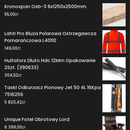
Kronospan Osb-3 6x1250x2500mm
zł
55,00
Lahti Pro Bluza Polarowa Ostrzegawcza
Pomarańczowa L40110
zł
149,00
Hultafors Dłuto Hdc 12Mm Opakowanie
2Szt. (390633)
zł
304,52
Taski Odkurzacz Pionowy Jet 50 4L 16Kpa
7516256
zł
5 820,42
Unique Fotel Obrotowy Lord
zł
6 399,00