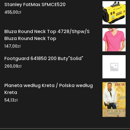
Stanley FatMax SFMCE520
zł
455,00
Bluza Round Neck Top 4728/Shpw/S
Bluza Round Neck Top
zł
147,00
Footguard 641850 200 Buty"Solid"
zł
260,09
Planeta według Kreta / Polska według
Kreta
zł
54,13