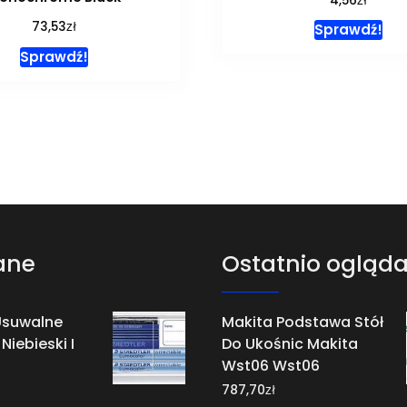
4,56
zł
73,53
Sprawdź!
Sprawdź!
ane
Ostatnio ogląd
Usuwalne
Makita Podstawa Stół
Niebieski I
Do Ukośnic Makita
Wst06 Wst06
zł
787,70