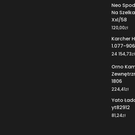
Neo Spod
Na Szelka
Xxl/58
zł
120,00
Karcher H
1.077-906
zł
24 154,73
Orno Kam
Zewnętrz
1806
zł
224,41
Yato Ład
yt82912
zł
81,24