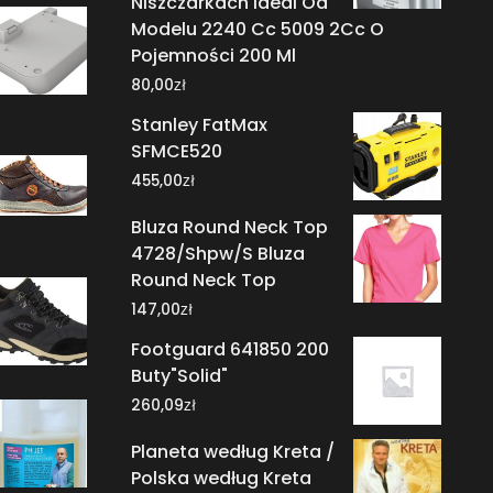
Niszczarkach Ideal Od
Modelu 2240 Cc 5009 2Cc O
Pojemności 200 Ml
zł
80,00
Stanley FatMax
SFMCE520
zł
455,00
Bluza Round Neck Top
4728/Shpw/S Bluza
Round Neck Top
zł
147,00
Footguard 641850 200
Buty"Solid"
zł
260,09
Planeta według Kreta /
Polska według Kreta