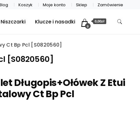
Blog
Koszyk
Moje konto
Sklep
Zamówienie
Niszczarki
Klucze i nasadki
0,00zł
0
wy Ct Bp Pcl [S0820560]
Pcl [S0820560]
et Długopis+Ołówek Z Etui
talowy Ct Bp Pcl