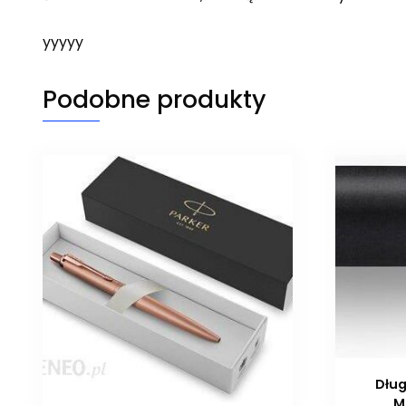
yyyyy
Podobne produkty
Dług
M