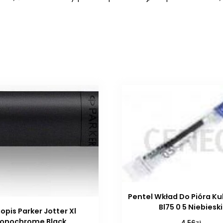
Pentel Wkład Do Pióra K
Bl75 0 5 Niebieski
opis Parker Jotter Xl
onochrome Black
zł