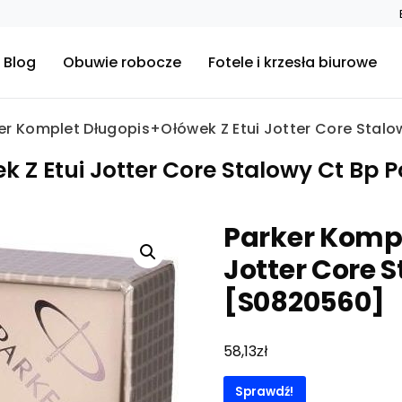
Blog
Obuwie robocze
Fotele i krzesła biurowe
er Komplet Długopis+Ołówek Z Etui Jotter Core Stalo
 Z Etui Jotter Core Stalowy Ct Bp 
Parker Kompl
Jotter Core S
[S0820560]
zł
58,13
Sprawdź!