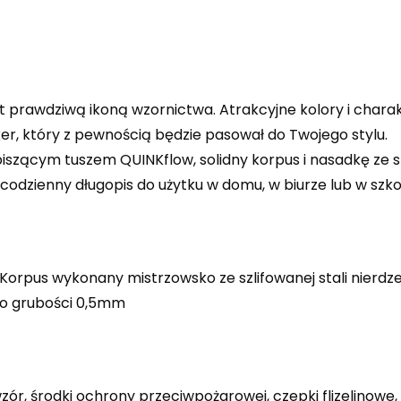
t prawdziwą ikoną wzornictwa. Atrakcyjne kolory i charakt
r, który z pewnością będzie pasował do Twojego stylu.
iszącym tuszem QUINKflow, solidny korpus i nasadkę ze st
o codzienny długopis do użytku w domu, w biurze lub w szko
Korpus wykonany mistrzowsko ze szlifowanej stali nier
 o grubości 0,5mm
zór, środki ochrony przeciwpożarowej, czepki flizelinowe