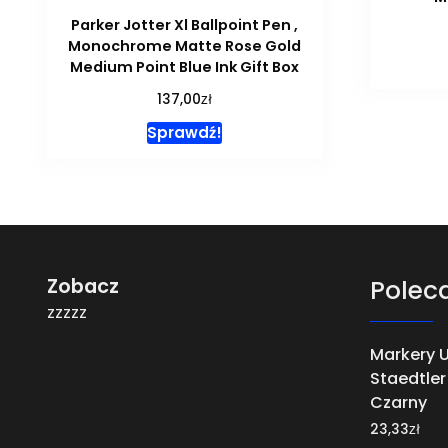
Parker Jotter Xl Ballpoint Pen ,
Monochrome Matte Rose Gold
Medium Point Blue Ink Gift Box
zł
137,00
Sprawdź!
Zobacz
Polec
zzzzz
Markery 
Staedtler 
Czarny
zł
23,33