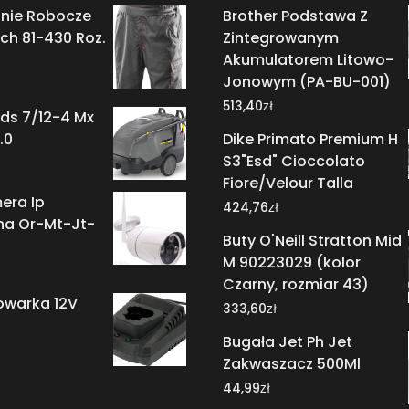
nie Robocze
Brother Podstawa Z
ch 81-430 Roz.
Zintegrowanym
Akumulatorem Litowo-
Jonowym (PA-BU-001)
zł
513,40
ds 7/12-4 Mx
.0
Dike Primato Premium H
S3"Esd" Cioccolato
Fiore/Velour Talla
era Ip
zł
424,76
na Or-Mt-Jt-
Buty O'Neill Stratton Mid
M 90223029 (kolor
Czarny, rozmiar 43)
owarka 12V
zł
333,60
Bugała Jet Ph Jet
Zakwaszacz 500Ml
zł
44,99