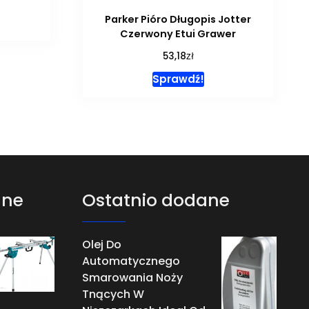
Parker Pióro Długopis Jotter
Czerwony Etui Grawer
zł
53,18
Sprawdź!
ane
Ostatnio dodane
Olej Do
Automatycznego
Smarowania Noży
Tnących W