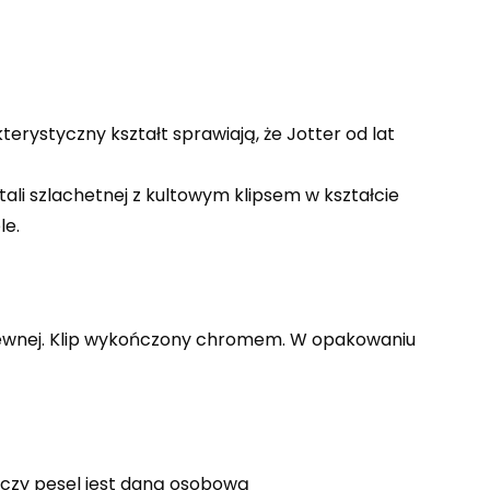
erystyczny kształt sprawiają, że Jotter od lat
ali szlachetnej z kultowym klipsem w kształcie
le.
dzewnej. Klip wykończony chromem. W opakowaniu
, czy pesel jest daną osobową