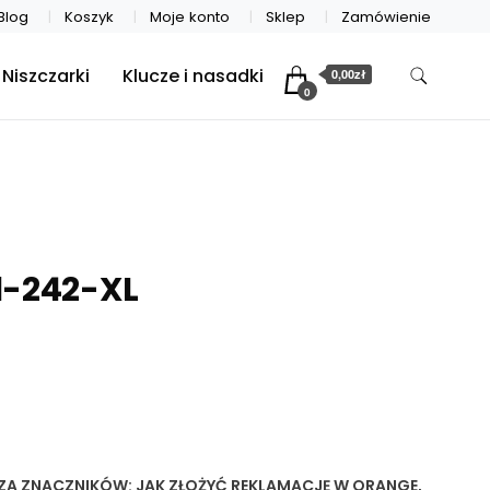
Blog
Koszyk
Moje konto
Sklep
Zamówienie
Niszczarki
Klucze i nasadki
0,00zł
0
1-242-XL
ZA
ZNACZNIKÓW:
JAK ZŁOŻYĆ REKLAMACJĘ W ORANGE
,