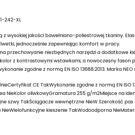
1-242-XL
 wysokiej jakości bawełniano-poliestrowej tkaniny. Elast
wetki, jednocześnie zapewniając komfort w pracy.
ą na przechowyanie niezbędnych narzędzi a dodatkowe kie
 kolor z kontrastowymi wstawkami, a nowoczesny fason p
 wykonanie zgodne z normą EN ISO 13688:2013. Marka NEO s
dnieCertyfikat CE TakWykonanie zgodne z normą EN ISO 
a NieKolor oliwkowyGramatura 255 g/m2Miejsce na iden
ójne szwy TakŚciągacze wewnętrzne NieW Szerokość pa
NieWielofunkcyjne kieszenie TakWodoodporna NieMateria