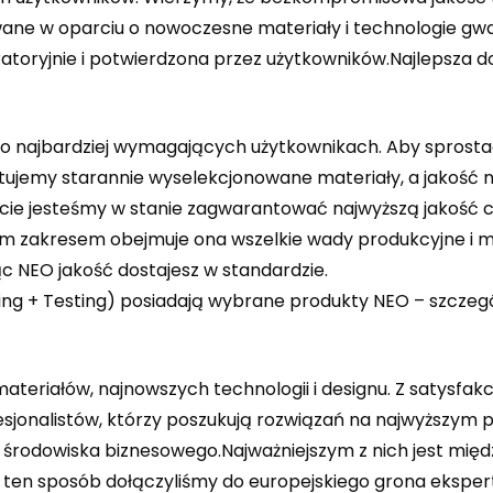
wane w oparciu o nowoczesne materiały i technologie gwa
toryjnie i potwierdzona przez użytkowników.Najlepsza
 o najbardziej wymagających użytkownikach. Aby sprostać
tujemy starannie wyselekcjonowane materiały, a jakość na
cie jesteśmy w stanie zagwarantować najwyższą jakość c
 zakresem obejmuje ona wszelkie wady produkcyjne i mat
c NEO jakość dostajesz w standardzie.
ring + Testing) posiadają wybrane produkty NEO – szczeg
ateriałów, najnowszych technologii i designu. Z satysfa
jonalistów, którzy poszukują rozwiązań na najwyższym p
y środowiska biznesowego.Najważniejszym z nich jest mię
W ten sposób dołączyliśmy do europejskiego grona ekspert