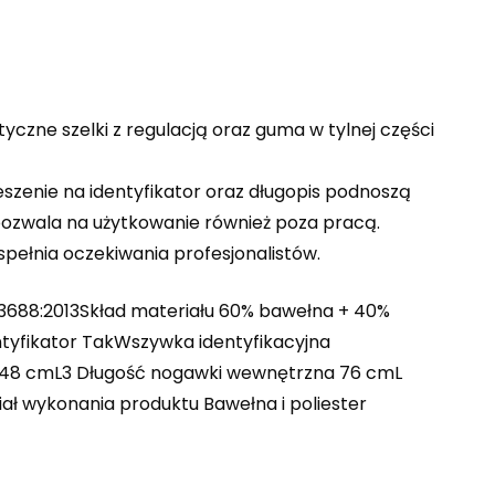
yczne szelki z regulacją oraz guma w tylnej części
szenie na identyfikator oraz długopis podnoszą
ozwala na użytkowanie również poza pracą.
pełnia oczekiwania profesjonalistów.
13688:2013Skład materiału 60% bawełna + 40%
tyfikator TakWszywka identyfikacyjna
s 48 cmL3 Długość nogawki wewnętrzna 76 cmL
ł wykonania produktu Bawełna i poliester