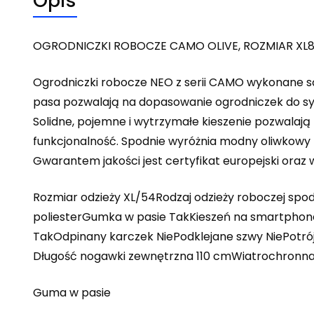
Opis
OGRODNICZKI ROBOCZE CAMO OLIVE, ROZMIAR XL8
Ogrodniczki robocze NEO z serii CAMO wykonane są z
pasa pozwalają na dopasowanie ogrodniczek do syl
Solidne, pojemne i wytrzymałe kieszenie pozwalaj
funkcjonalność. Spodnie wyróżnia modny oliwkowy
Gwarantem jakości jest certyfikat europejski oraz
Rozmiar odzieży XL/54Rodzaj odzieży roboczej spo
poliesterGumka w pasie TakKieszeń na smartphone
TakOdpinany karczek NiePodklejane szwy NiePotr
Długość nogawki zewnętrzna 110 cmWiatrochronna 
Guma w pasie