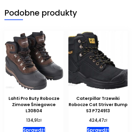
Podobne produkty
Lahti Pro Buty Robocze
Caterpillar Trzewiki
Zimowe Śniegowce
Robocze Cat Striver Bump
L30804
S3 P724913
zł
zł
134,91
424,47
Sprawdź!
Sprawdź!