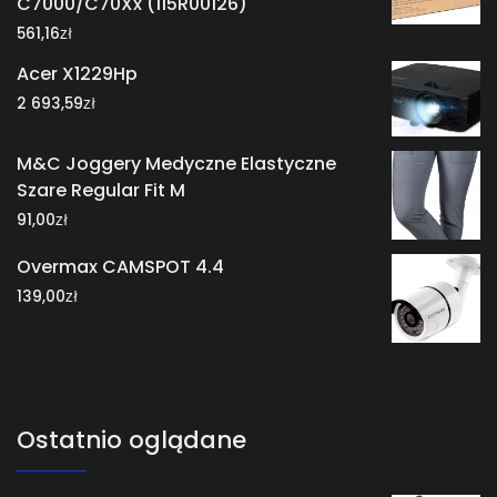
C7000/C70Xx (115R00126)
zł
561,16
Acer X1229Hp
zł
2 693,59
M&C Joggery Medyczne Elastyczne
Szare Regular Fit M
zł
91,00
Overmax CAMSPOT 4.4
zł
139,00
Ostatnio oglądane