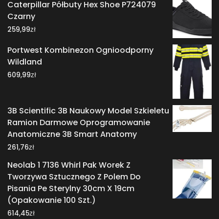
Caterpillar Półbuty Hex Shoe P724079
Czarny
zł
259,99
Portwest Kombinezon Ognioodporny
Wildland
zł
609,99
3B Scientific 3B Naukowy Model Szkieletu
Ramion Darmowe Oprogramowanie
Anatomiczne 3B Smart Anatomy
zł
261,76
Neolab 1 7136 Whirl Pak Worek Z
Tworzywa Sztucznego Z Polem Do
Pisania Pe Sterylny 30cm X 19cm
(Opakowanie 100 Szt.)
zł
614,45