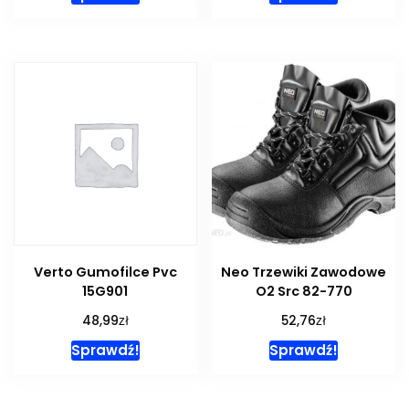
Verto Gumofilce Pvc
Neo Trzewiki Zawodowe
15G901
O2 Src 82-770
zł
zł
48,99
52,76
Sprawdź!
Sprawdź!