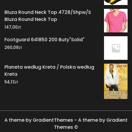
Bluza Round Neck Top 4728/Shpw/S
Bluza Round Neck Top
zł
147,00
Footguard 641850 200 Buty"Solid"
zł
260,09
Planeta według Kreta / Polska według
Kreta
zł
54,13
A theme by GradientThemes - A theme by Gradient
Themes ©