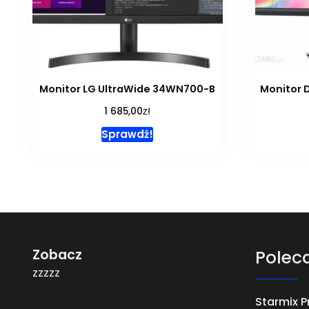
Monitor LG UltraWide 34WN700-B
Monitor 
zł
1 685,00
Sprawdź!
Zobacz
Polec
zzzzz
Starmix 