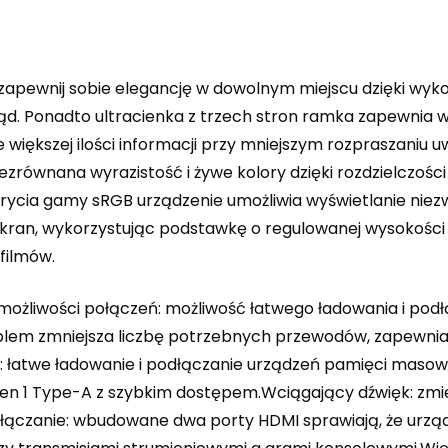
 zapewnij sobie elegancję w dowolnym miejscu dzięki wy
d. Ponadto ultracienka z trzech stron ramka zapewnia wy
większej ilości informacji przy mniejszym rozpraszaniu u
zrównana wyrazistość i żywe kolory dzięki rozdzielczości
pokrycia gamy sRGB urządzenie umożliwia wyświetlanie nie
kran, wykorzystując podstawkę o regulowanej wysokości i 
filmów.
liwości połączeń: możliwość łatwego ładowania i podłą
lem zmniejsza liczbę potrzebnych przewodów, zapewniając
y: łatwe ładowanie i podłączanie urządzeń pamięci maso
Gen 1 Type-A z szybkim dostępem.Wciągający dźwięk: zmi
anie: wbudowane dwa porty HDMI sprawiają, że urządze