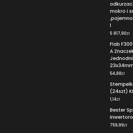
odkurzac
mokro i 
,pojemnoś
l
zł
5 817,90
Fiab F300
A Znaczek
Jednodni
23x34m
zł
54,88
Stempelk
(24szt) K
zł
1,14
Bester S
Inwertor
zł
759,99