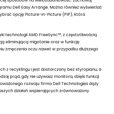
ęcej sposobów na wielozadaniowość: zachowaj
gramu Dell Easy Arrange. Można również wyświetlać
ybrać opcję Picture-in-Picture (PIP), która
ki technologii AMD FreeSync™, z częstotliwością
ją eliminującą migotanie oraz w funkcję
zeniu zmęczenia oczu nawet w przypadku dłuższego
z recyklingu i jest dostarczany bez styropianu, a
aj prąd, gdy nie używasz monitora, dzięki funkcji
noważonego rozwoju: firma Dell Technologies dąży
 naszych działań wspierających zrównoważony