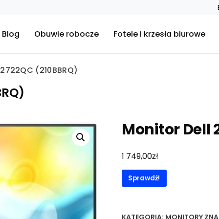
Blog
Obuwie robocze
Fotele i krzesła biurowe
 S2722QC (210BBRQ)
BRQ)
Monitor Dell
zł
1 749,00
Sprawdź!
KATEGORIA:
MONITORY
ZNA