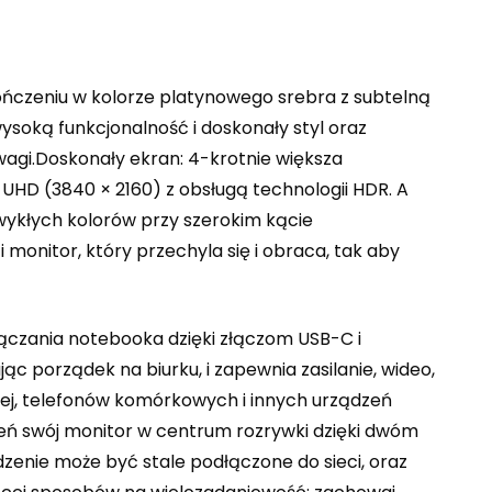
kończeniu w kolorze platynowego srebra z subtelną
soką funkcjonalność i doskonały styl oraz
wagi.Doskonały ekran: 4-krotnie większa
 UHD (3840 × 2160) z obsługą technologii HDR. A
zwykłych kolorów przy szerokim kącie
monitor, który przechyla się i obraca, tak aby
czania notebooka dzięki złączom USB-C i
 porządek na biurku, i zapewnia zasilanie, wideo,
wej, telefonów komórkowych i innych urządzeń
eń swój monitor w centrum rozrywki dzięki dwóm
nie może być stale podłączone do sieci, oraz