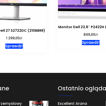
Monitor Dell 23,8″ P2422H
Dell 27 S2722DC (210BBRR)
zł
849,00
zł
1 299,00
Sprawdź!
Sprawdź!
ane
Ostatnio ogląd
Przemysłowy
Excellent Arana