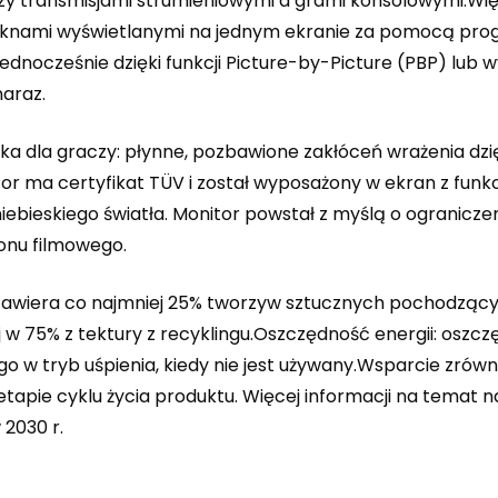
zy transmisjami strumieniowymi a grami konsolowymi.Wi
 oknami wyświetlanymi na jednym ekranie za pomocą pro
ednocześnie dzięki funkcji Picture-by-Picture (PBP) lub w
araz.
 dla graczy: płynne, pozbawione zakłóceń wrażenia dzię
or ma certyfikat TÜV i został wyposażony w ekran z funkc
iebieskiego światła. Monitor powstał z myślą o ogranic
onu filmowego.
wiera co najmniej 25% tworzyw sztucznych pochodzących 
75% z tektury z recyklingu.Oszczędność energii: oszczędz
o w tryb uśpienia, kiedy nie jest używany.Wsparcie zrów
tapie cyklu życia produktu. Więcej informacji na temat
2030 r.