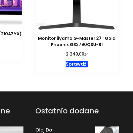
 (210AZYX)
Monitor iiyama G-Master 27″ Gold
Phoenix GB2790QSU-B1
zł
2 249,00
Sprawdź!
ane
Ostatnio dodane
Olej Do