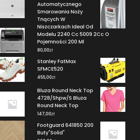
Automatycznego
Smarowania Noży
Tnących W
Niszczarkach Ideal Od
Modelu 2240 Cc 5009 2Cc O
Pojemności 200 Ml
zł
80,00
Stanley FatMax
SFMCE520
zł
455,00
Bluza Round Neck Top
4728/Shpw/S Bluza
Round Neck Top
zł
147,00
Footguard 641850 200
Buty"Solid"