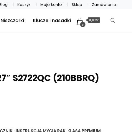
Blog
Koszyk
Moje konto
Sklep
Zamówienie
Niszczarki
Klucze i nasadki
0,00zł
0
 27″ S2722QC (210BBRQ)
CZNIKI:
INSTRUKCJA MYCIA RAK
,
KLASA PREMIUM
,