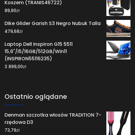
Koszem (TRANIS46722)
zł
89,90
Dike Glider Garish S3 Negro Nubuk Talla
zł
479,68
Laptop Dell Inspiron G15 5511
15,6"/i5/16GB/512GB/Win11
(INSPIRON55116235)
zł
3 899,00
Ostatnio oglądane
Denman szczotka włosów TRADITION 7-
rzędowa D3
zł
73,79