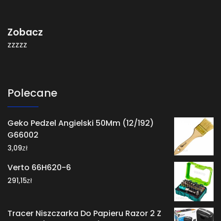
Zobacz
zzzzz
Polecane
Geko Pedzel Angielski 50Mm (12/192)
G66002
zł
3,09
Verto 66H620-6
zł
291,15
Tracer Niszczarka Do Papieru Razor 2 Z