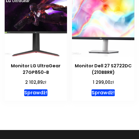
Monitor LG UltraGear
Monitor Dell 27 S2722DC
27GP850-B
(210BBRR)
zł
zł
2 102,89
1 299,00
Sprawdź!
Sprawdź!