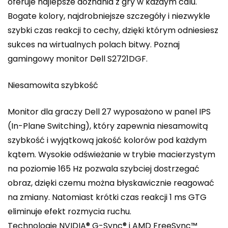
oferuje najlepsze doznania z gry w każdym calu.
Bogate kolory, najdrobniejsze szczegóły i niezwykle
szybki czas reakcji to cechy, dzięki którym odniesiesz
sukces na wirtualnych polach bitwy. Poznaj
gamingowy monitor Dell S2721DGF.
Niesamowita szybkość
Monitor dla graczy Dell 27 wyposażono w panel IPS
(In-Plane Switching), który zapewnia niesamowitą
szybkość i wyjątkową jakość kolorów pod każdym
kątem. Wysokie odświeżanie w trybie macierzystym
na poziomie 165 Hz pozwala szybciej dostrzegać
obraz, dzięki czemu można błyskawicznie reagować
na zmiany. Natomiast krótki czas reakcji 1 ms GTG
eliminuje efekt rozmycia ruchu.
Technologie NVIDIA® G-Sync® i AMD FreeSync™