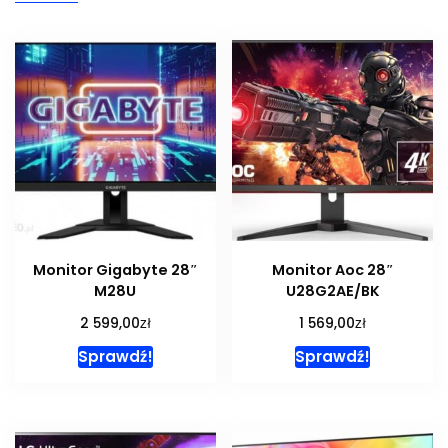
Monitor Gigabyte 28″
Monitor Aoc 28″
M28U
U28G2AE/BK
zł
zł
2 599,00
1 569,00
Sprawdź!
Sprawdź!