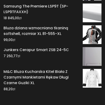
Samsung The Premiere LSP9T (SP-
LSP9TFAXXH)
zł
18 845,00
Bluza dziana wzmacniana tkaniną
softshell, rozmiar XL 81-555-XL
zł
99,00
Junkers Cerapur Smart ZSB 24-5C
zł
7 250,77
M&C Bluza Kucharska Kitel Biała Z
Czarnymi Mankietami Rękaw Długi
Czarne Guziki XL
zł
88,20