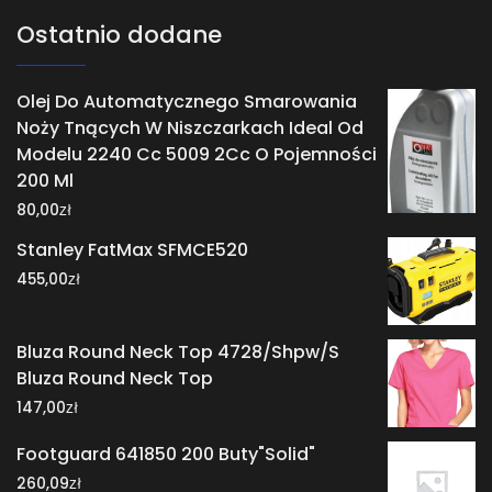
Ostatnio dodane
Olej Do Automatycznego Smarowania
Noży Tnących W Niszczarkach Ideal Od
Modelu 2240 Cc 5009 2Cc O Pojemności
200 Ml
zł
80,00
Stanley FatMax SFMCE520
zł
455,00
Bluza Round Neck Top 4728/Shpw/S
Bluza Round Neck Top
zł
147,00
Footguard 641850 200 Buty"Solid"
zł
260,09