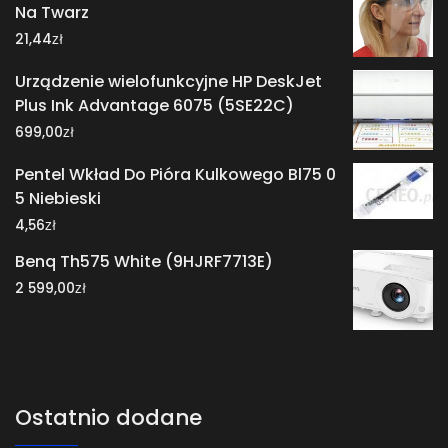
Na Twarz
zł
21,44
Urządzenie wielofunkcyjne HP DeskJet
Plus Ink Advantage 6075 (5SE22C)
zł
699,00
Pentel Wkład Do Pióra Kulkowego Bl75 0
5 Niebieski
zł
4,56
Benq Th575 White (9HJRF7713E)
zł
2 599,00
Ostatnio dodane