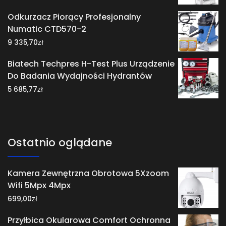
Odkurzacz Piorący Profesjonalny
Numatic CTD570-2
zł
9 335,70
Biatech Techpres H-Test Plus Urządzenie
Do Badania Wydajności Hydrantów
zł
5 685,77
Ostatnio oglądane
Kamera Zewnętrzna Obrotowa 5Xzoom
Wifi 5Mpx 4Mpx
zł
699,00
Przyłbica Okularowa Comfort Ochronna