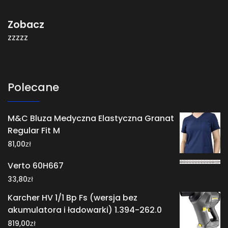
Zobacz
zzzzz
Polecane
M&C Bluza Medyczna Elastyczna Granat
Regular Fit M
zł
81,00
Verto 60H667
zł
33,80
Karcher HV 1/1 Bp Fs (wersja bez
akumulatora i ładowarki) 1.394-262.0
zł
819,00