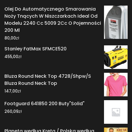
Olej Do Automatycznego Smarowania
Noży Tnących W Niszczarkach Ideal Od
Modelu 2240 Cc 5009 2Cc O Pojemności
200 Ml
zł
80,00
Stanley FatMax SFMCE520
zł
455,00
Bluza Round Neck Top 4728/Shpw/S
Bluza Round Neck Top
zł
147,00
Footguard 641850 200 Buty"Solid"
zł
260,09
Planeta według Kreta / Polska według