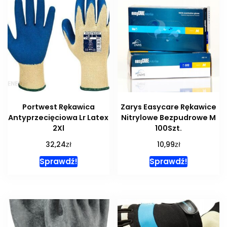
Portwest Rękawica
Zarys Easycare Rękawice
Antyprzecięciowa Lr Latex
Nitrylowe Bezpudrowe M
2Xl
100Szt.
zł
zł
32,24
10,99
Sprawdź!
Sprawdź!