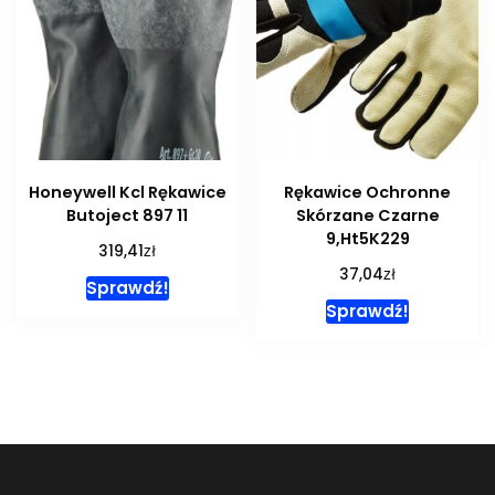
Honeywell Kcl Rękawice
Rękawice Ochronne
Butoject 897 11
Skórzane Czarne
9,Ht5K229
zł
319,41
zł
37,04
Sprawdź!
Sprawdź!