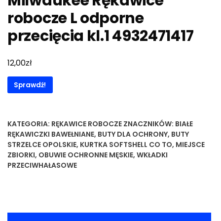
Milwaukee Rękawice
robocze L odporne
przecięcia kl.1 4932471417
zł
12,00
Sprawdź!
KATEGORIA:
RĘKAWICE ROBOCZE
ZNACZNIKÓW:
BIAŁE
RĘKAWICZKI BAWEŁNIANE
,
BUTY DLA OCHRONY
,
BUTY
STRZELCE OPOLSKIE
,
KURTKA SOFTSHELL CO TO
,
MIEJSCE
ZBIORKI
,
OBUWIE OCHRONNE MĘSKIE
,
WKŁADKI
PRZECIWHAŁASOWE