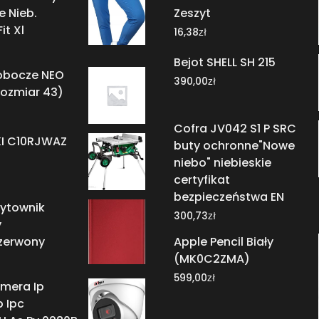
e Nieb.
Zeszyt
it Xl
zł
16,38
Bejot SHELL SH 215
robocze NEO
zł
390,00
rozmiar 43)
Cofra JV042 S1 P SRC
KI C10RJWAZ
buty ochronne"Nowe
niebo" niebieskie
certyfikat
bezpieczeństwa EN
zytownik
zł
300,73
y
zerwony
Apple Pencil Biały
(MK0C2ZMA)
zł
599,00
mera Ip
 Ipc