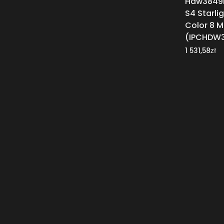
Hdw3849H
S4 Starlig
Color 8 
(IPCHDW
zł
1 531,58