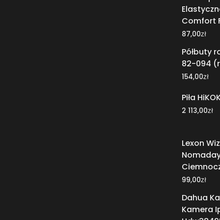
Elastyczn
Comfort F
zł
87,00
Półbuty 
82-094 (
zł
154,00
Piła HiKO
zł
2 113,00
Lexon Wi
Nomada
Ciemnoc
zł
99,00
Dahua Ka
Kamera Ip