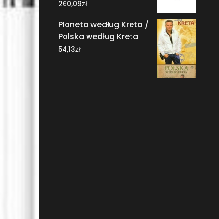
zł
260,09
Planeta według Kreta /
Polska według Kreta
zł
54,13