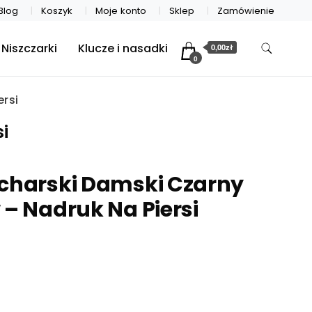
Blog
Koszyk
Moje konto
Sklep
Zamówienie
Niszczarki
Klucze i nasadki
0,00zł
0
ersi
i
ucharski Damski Czarny
 – Nadruk Na Piersi