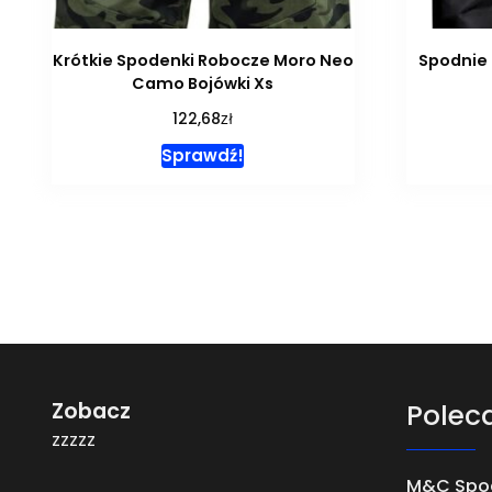
Krótkie Spodenki Robocze Moro Neo
Spodnie
Camo Bojówki Xs
zł
122,68
Sprawdź!
Zobacz
Polec
zzzzz
M&C Spo