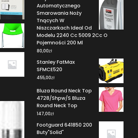
Automatycznego
Smarowania Noży
Tnących W
Niszczarkach Ideal Od
Modelu 2240 Cc 5009 2Cc O
Pojemności 200 Ml
zł
80,00
Stanley FatMax
SFMCE520
zł
455,00
Bluza Round Neck Top
4728/Shpw/S Bluza
Round Neck Top
zł
147,00
Footguard 641850 200
Buty"Solid"