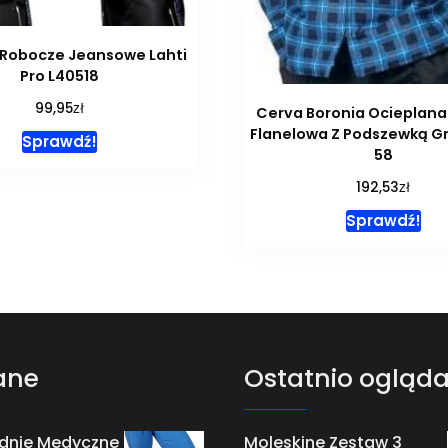
 Robocze Jeansowe Lahti
Pro L40518
zł
99,95
Cerva Boronia Ocieplana
Flanelowa Z Podszewką G
Sprawdź!
58
zł
192,53
Sprawdź!
ane
Ostatnio ogląd
dnie Medyczne
Moleskine Zestaw 3