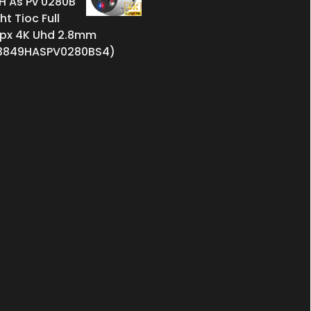
 As Pv 0280B
ht Tioc Full
Mpx 4K Uhd 2.8mm
3849HASPV0280BS4)