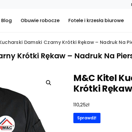
Blog
Obuwie robocze
Fotele i krzesła biurowe
Kucharski Damski Czarny Krótki Rękaw – Nadruk Na Pi
rny Krótki Rękaw – Nadruk Na Piers
M&C Kitel K
Krótki Rękaw
zł
110,25
Sprawdź!