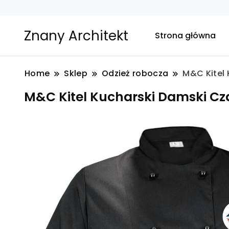
Znany Architekt
Strona główna
Home
Sklep
Odzież robocza
M&C Kitel 
M&C Kitel Kucharski Damski Cza