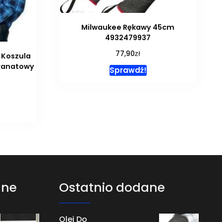
Milwaukee Rękawy 45cm
4932479937
zł
77,90
 Koszula
ranatowy
Sprawdź!
ane
Ostatnio dodane
Olej Do