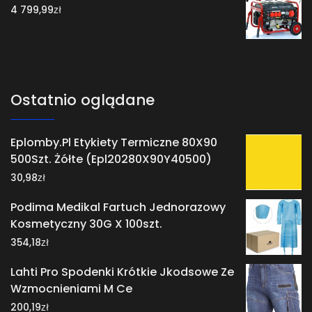
zł
4 799,99
Ostatnio oglądane
Eplomby.Pl Etykiety Termiczne 80X90
500Szt. Żółte (Epl20280X90Y40500)
zł
30,98
Podima Medikal Fartuch Jednorazowy
Kosmetyczny 30G X 100szt.
zł
354,18
Lahti Pro Spodenki Krótkie Jkodsowe Ze
Wzmocnieniami M Ce
zł
200,19