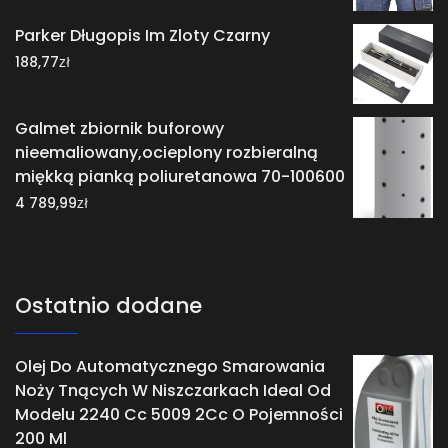
Parker Długopis Im Zloty Czarny
zł
188,77
Galmet zbiornik buforowy
nieemaliowany,ocieplony rozbieralną
miękką pianką poliuretanowa 70-100600
zł
4 789,99
Ostatnio dodane
Olej Do Automatycznego Smarowania
Noży Tnących W Niszczarkach Ideal Od
Modelu 2240 Cc 5009 2Cc O Pojemności
200 Ml