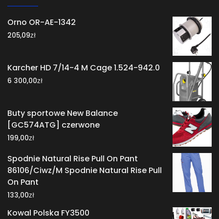
Orno OR-AE-1342
zł
205,09
Karcher HD 7/14-4 M Cage 1.524-942.0
zł
6 300,00
Buty sportowe New Balance
[GC574ATG] czerwone
zł
199,00
Spodnie Natural Rise Pull On Pant
86106/Ciwz/M Spodnie Natural Rise Pull
On Pant
zł
133,00
Kowal Polska FY3500