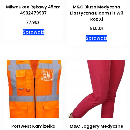
Milwaukee Rękawy 45cm
M&C Bluza Medyczna
4932479937
Elastyczna Bloom Fit W3
Roz Xl
zł
77,90
zł
81,00
Sprawdź!
Sprawdź!
Portwest Kamizelka
M&C Joggery Medyczne