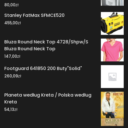
zł
80,00
Stanley FatMax SFMCE520
zł
455,00
Bluza Round Neck Top 4728/Shpw/S
Bluza Round Neck Top
zł
147,00
Footguard 641850 200 Buty"Solid"
zł
260,09
Planeta według Kreta / Polska według
Kreta
zł
54,13