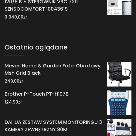
120/6 B + STEROWNIK VRC 720
SENSOCOMFORT 10043619
zł
9 940,00
Ostatnio oglądane
Meven Home & Garden Fotel Obrotowy
Msh Grid Black
zł
249,00
Brother P-Touch PT-H107B
zł
124,99
DAHUA ZESTAW SYSTEM MONITORINGU 3
KAMERY ZEWNĘTRZNY 80M