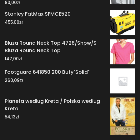
zł
80,00
Stanley FatMax SFMCE520
zł
455,00
Bluza Round Neck Top 4728/Shpw/S
Bluza Round Neck Top
zł
147,00
Footguard 641850 200 Buty"Solid"
zł
260,09
Planeta według Kreta / Polska według
Kreta
zł
54,13