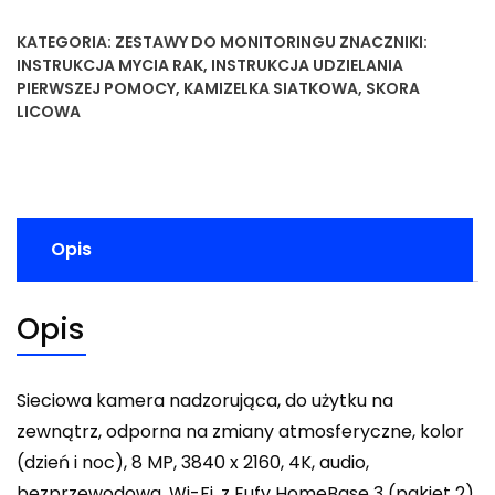
KATEGORIA:
ZESTAWY DO MONITORINGU
ZNACZNIKI:
INSTRUKCJA MYCIA RAK
,
INSTRUKCJA UDZIELANIA
PIERWSZEJ POMOCY
,
KAMIZELKA SIATKOWA
,
SKORA
LICOWA
Opis
Opis
Sieciowa kamera nadzorująca, do użytku na
zewnątrz, odporna na zmiany atmosferyczne, kolor
(dzień i noc), 8 MP, 3840 x 2160, 4K, audio,
bezprzewodowa, Wi-Fi, z Eufy HomeBase 3 (pakiet 2)