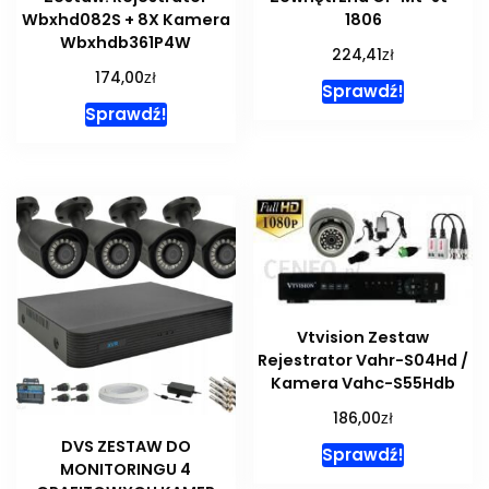
Wbxhd082S + 8X Kamera
1806
Wbxhdb361P4W
zł
224,41
zł
174,00
Sprawdź!
Sprawdź!
Vtvision Zestaw
Rejestrator Vahr-S04Hd /
Kamera Vahc-S55Hdb
zł
186,00
DVS ZESTAW DO
Sprawdź!
MONITORINGU 4