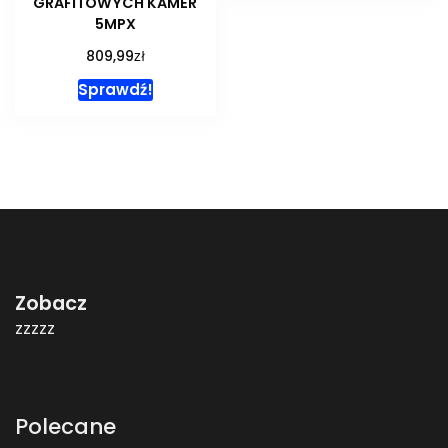
GRAFITOWYCH KAMER
5MPX
zł
809,99
Sprawdź!
Zobacz
zzzzz
Polecane