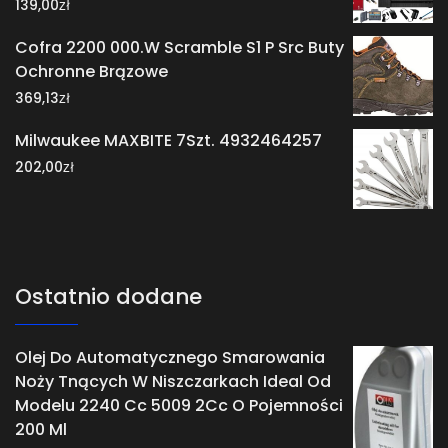
zł
139,00
Cofra 2200 000.W Scramble S1 P Src Buty
Ochronne Brązowe
zł
369,13
Milwaukee MAXBITE 7Szt. 4932464257
zł
202,00
Ostatnio dodane
Olej Do Automatycznego Smarowania
Noży Tnących W Niszczarkach Ideal Od
Modelu 2240 Cc 5009 2Cc O Pojemności
200 Ml