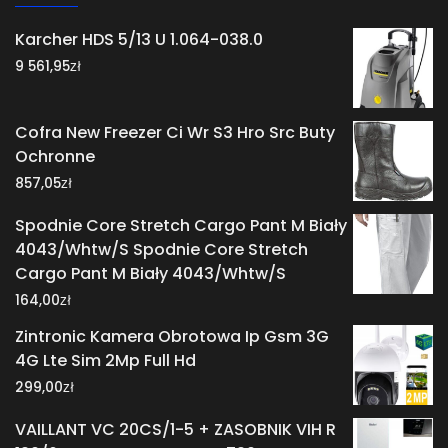
Karcher HDS 5/13 U 1.064-038.0
zł
9 561,95
Cofra New Freezer Ci Wr S3 Hro Src Buty
Ochronne
zł
857,05
Spodnie Core Stretch Cargo Pant M Biały
4043/Whtw/S Spodnie Core Stretch
Cargo Pant M Biały 4043/Whtw/S
zł
164,00
Zintronic Kamera Obrotowa Ip Gsm 3G
4G Lte Sim 2Mp Full Hd
zł
299,00
VAILLANT VC 20CS/1-5 + ZASOBNIK VIH R