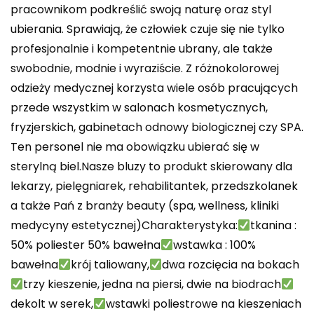
pracownikom podkreślić swoją naturę oraz styl
ubierania. Sprawiają, że człowiek czuje się nie tylko
profesjonalnie i kompetentnie ubrany, ale także
swobodnie, modnie i wyraziście. Z różnokolorowej
odzieży medycznej korzysta wiele osób pracujących
przede wszystkim w salonach kosmetycznych,
fryzjerskich, gabinetach odnowy biologicznej czy SPA.
Ten personel nie ma obowiązku ubierać się w
sterylną biel.Nasze bluzy to produkt skierowany dla
lekarzy, pielęgniarek, rehabilitantek, przedszkolanek
a także Pań z branży beauty (spa, wellness, kliniki
medycyny estetycznej)Charakterystyka:
tkanina :
50% poliester 50% bawełna
wstawka : 100%
bawełna
krój taliowany,
dwa rozcięcia na bokach
trzy kieszenie, jedna na piersi, dwie na biodrach
dekolt w serek,
wstawki poliestrowe na kieszeniach