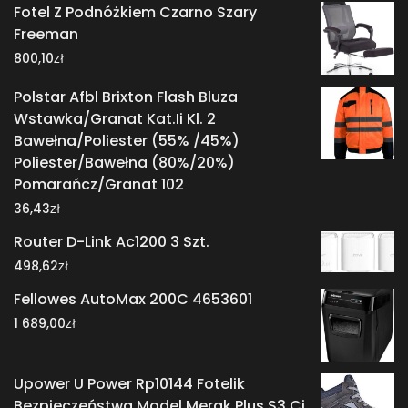
Fotel Z Podnóżkiem Czarno Szary
Freeman
zł
800,10
Polstar Afbl Brixton Flash Bluza
Wstawka/Granat Kat.Ii Kl. 2
Bawełna/Poliester (55% /45%)
Poliester/Bawełna (80%/20%)
Pomarańcz/Granat 102
zł
36,43
Router D-Link Ac1200 3 Szt.
zł
498,62
Fellowes AutoMax 200C 4653601
zł
1 689,00
Upower U Power Rp10144 Fotelik
Bezpieczeństwa Model Merak Plus S3 Ci