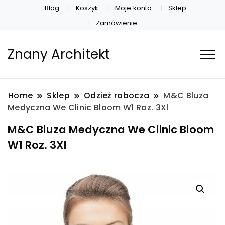
Blog
Koszyk
Moje konto
Sklep
Zamówienie
Znany Architekt
Home
Sklep
Odzież robocza
M&C Bluza
Medyczna We Clinic Bloom W1 Roz. 3Xl
M&C Bluza Medyczna We Clinic Bloom
W1 Roz. 3Xl