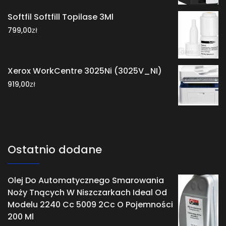
Softfil Softfill Topilase 3Ml
zł
799,00
Xerox WorkCentre 3025Ni (3025V_NI)
zł
919,00
Ostatnio dodane
Olej Do Automatycznego Smarowania
Noży Tnących W Niszczarkach Ideal Od
Modelu 2240 Cc 5009 2Cc O Pojemności
200 Ml