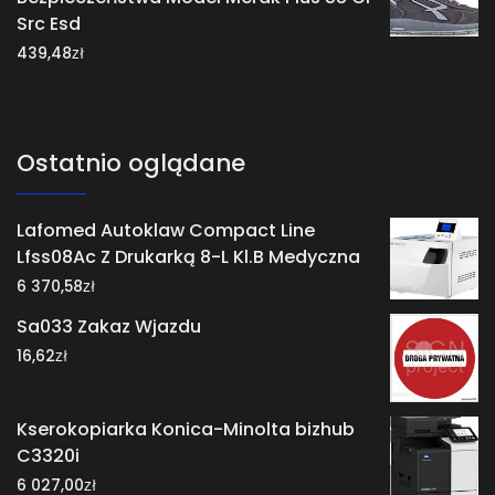
Src Esd
zł
439,48
Ostatnio oglądane
Lafomed Autoklaw Compact Line
Lfss08Ac Z Drukarką 8-L Kl.B Medyczna
zł
6 370,58
Sa033 Zakaz Wjazdu
zł
16,62
Kserokopiarka Konica-Minolta bizhub
C3320i
zł
6 027,00