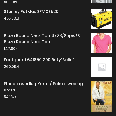
zł
80,00
Stanley FatMax SFMCE520
zł
455,00
Bluza Round Neck Top 4728/Shpw/S
Bluza Round Neck Top
zł
147,00
Footguard 641850 200 Buty"Solid"
zł
260,09
Planeta według Kreta / Polska według
Kreta
zł
54,13