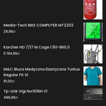
Media-Tech BIKE COMPUTER MT2203
zł
29,99
Karcher HD 7/17 M Cage 1.151-960.0
zł
5 194,99
M&C Bluza Medyczna Elastyczna Turkus
Regular Fit Xl
zł
81,00
Tp-Link Vigi Nvr1016H V1
zł
486,99