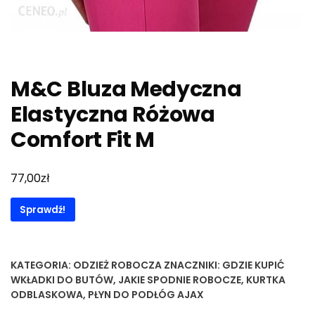
M&C Bluza Medyczna
Elastyczna Różowa
Comfort Fit M
zł
77,00
Sprawdź!
KATEGORIA:
ODZIEŻ ROBOCZA
ZNACZNIKI:
GDZIE KUPIĆ
WKŁADKI DO BUTÓW
,
JAKIE SPODNIE ROBOCZE
,
KURTKA
ODBLASKOWA
,
PŁYN DO PODŁÓG AJAX