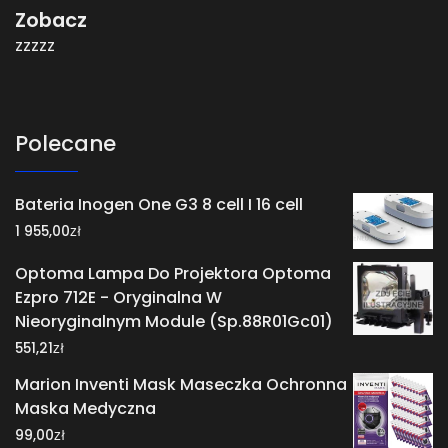
Zobacz
zzzzz
Polecane
Bateria Inogen One G3 8 cell I 16 cell
zł
1 955,00
Optoma Lampa Do Projektora Optoma
Ezpro 712E - Oryginalna W
Nieoryginalnym Module (Sp.88R01Gc01)
zł
551,21
Marion Inventi Mask Maseczka Ochronna
Maska Medyczna
zł
99,00