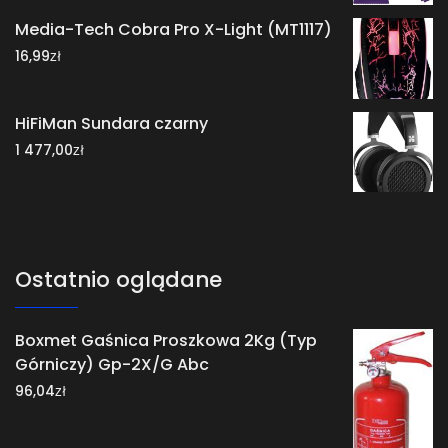
Media-Tech Cobra Pro X-Light (MT1117)
zł
16,99
HiFiMan Sundara czarny
zł
1 477,00
Ostatnio oglądane
Boxmet Gaśnica Proszkowa 2Kg (Typ
Górniczy) Gp-2X/G Abc
zł
96,04