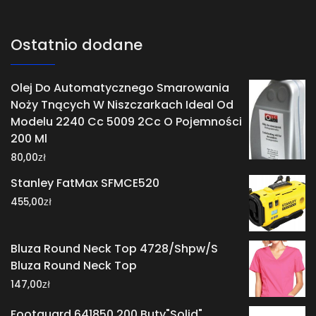
Ostatnio dodane
Olej Do Automatycznego Smarowania
Noży Tnących W Niszczarkach Ideal Od
Modelu 2240 Cc 5009 2Cc O Pojemności
200 Ml
zł
80,00
Stanley FatMax SFMCE520
zł
455,00
Bluza Round Neck Top 4728/Shpw/S
Bluza Round Neck Top
zł
147,00
Footguard 641850 200 Buty"Solid"