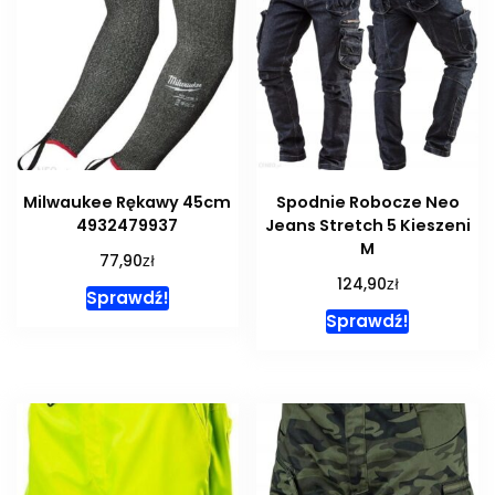
Milwaukee Rękawy 45cm
Spodnie Robocze Neo
4932479937
Jeans Stretch 5 Kieszeni
M
zł
77,90
zł
124,90
Sprawdź!
Sprawdź!