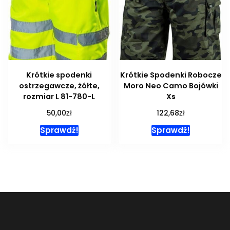
Krótkie spodenki
Krótkie Spodenki Robocze
ostrzegawcze, żółte,
Moro Neo Camo Bojówki
rozmiar L 81-780-L
Xs
zł
zł
50,00
122,68
Sprawdź!
Sprawdź!