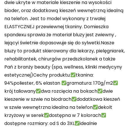
dwie ukryte w materiale kieszenie na wysokości
bioder, oraz dodatkową kieszeń wewnętrzną idealną
na telefon. Jest to model wykonany z trwałej
ELASTYCZNEJ przewiewnej tkaniny. Domieszka
spandexu sprawia że materiał bluzy jest zwiewny ,
lejącyi świetnie dopasowuje się do sylwetki.Nasze
bluzy to produkt skierowany dla lekarzy, pielęgniarek,
rehabilitantek, chirurgów przedszkolanek a także
Pań z branży beauty (spa, wellness, kliniki medycyny
estetycznej)Cechy produktu:
tkanina:
94%poliester, 6% elastan
gramatura: 170g/m2
krój taliowany
dwa rozcięcia na bokach
dwie
kieszenie w szwie na biodrach
dodatkowa kieszeń
w szwie wewnętrzna idealna na telefon
dekolt
krzyżowy w serek
dostępna w 7 kolorach
dostępne rozmiary: od S do 3XL
idealnie