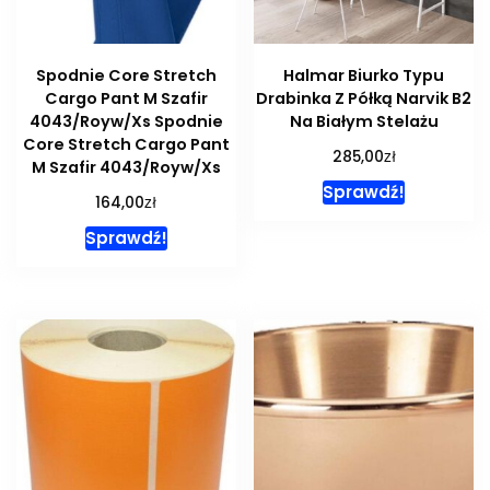
Spodnie Core Stretch
Halmar Biurko Typu
Cargo Pant M Szafir
Drabinka Z Półką Narvik B2
4043/Royw/Xs Spodnie
Na Białym Stelażu
Core Stretch Cargo Pant
zł
285,00
M Szafir 4043/Royw/Xs
Sprawdź!
zł
164,00
Sprawdź!