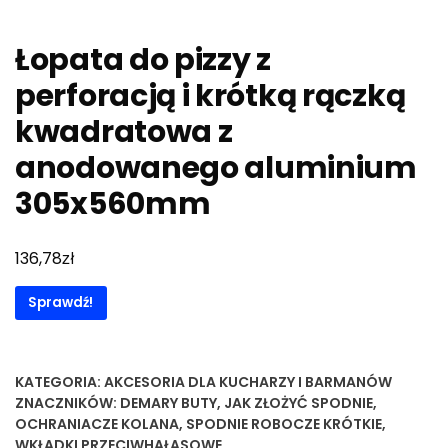
Łopata do pizzy z
perforacją i krótką rączką
kwadratowa z
anodowanego aluminium
305x560mm
zł
136,78
Sprawdź!
KATEGORIA:
AKCESORIA DLA KUCHARZY I BARMANÓW
ZNACZNIKÓW:
DEMARY BUTY
,
JAK ZŁOŻYĆ SPODNIE
,
OCHRANIACZE KOLANA
,
SPODNIE ROBOCZE KRÓTKIE
,
WKŁADKI PRZECIWHAŁASOWE