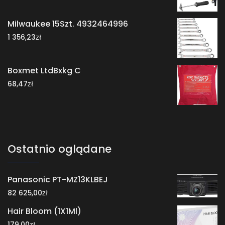
Milwaukee 15Szt. 4932464996
zł
1 356,23
Boxmet LtdBxkg C
zł
68,47
Ostatnio oglądane
Panasonic PT-MZ13KLBEJ
zł
82 625,00
Hair Bloom (1X1Ml)
zł
179,00