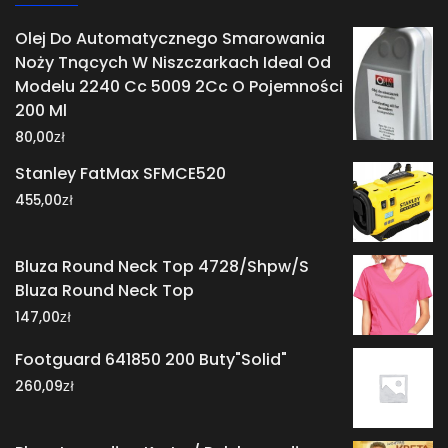
Olej Do Automatycznego Smarowania
Noży Tnących W Niszczarkach Ideal Od
Modelu 2240 Cc 5009 2Cc O Pojemności
200 Ml
zł
80,00
Stanley FatMax SFMCE520
zł
455,00
Bluza Round Neck Top 4728/Shpw/S
Bluza Round Neck Top
zł
147,00
Footguard 641850 200 Buty"Solid"
zł
260,09