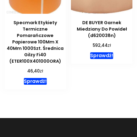
Specmark Etykiety
DE BUYER Garnek
Termiczne
Miedziany Do Powideł
Pomarańczowe
(d620038n)
Papierowe 100Mm X
zł
592,44
40Mm 1000Szt. Średnica
Gilzy Fi40
Sprawdź!
(ETER100X401000ORA)
zł
46,40
Sprawdź!