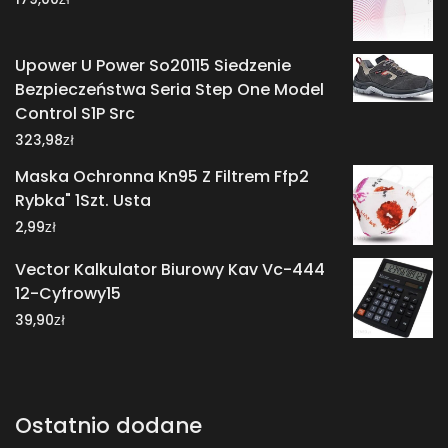
Upower U Power So20115 Siedzenie
Bezpieczeństwa Seria Step One Model
Control S1P Src
zł
323,98
Maska Ochronna Kn95 Z Filtrem Ffp2
Rybka" 1Szt. Usta
zł
2,99
Vector Kalkulator Biurowy Kav Vc-444
12-Cyfrowy15
zł
39,90
Ostatnio dodane