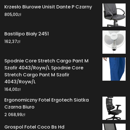
Krzesło Biurowe Unisit Dante P Czarny
zł
805,00
Bastilipo Biały 2451
zł
162,37
Spodnie Core Stretch Cargo Pant M
Szafir 4043/Royw/L Spodnie Core
Stretch Cargo Pant M Szafir
4043/Royw/L
zł
164,00
Ergonomiczny Fotel Ergotech Siatka
Czarna Biuro
zł
2 068,99
Grospol Fotel Coco Bs Hd