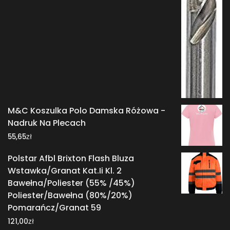
M&C Koszulka Polo Damska Różowa -
Nadruk Na Plecach
zł
55,65
Polstar Afbl Brixton Flash Bluza
Wstawka/Granat Kat.Ii Kl. 2
Bawełna/Poliester (55% /45%)
Poliester/Bawełna (80%/20%)
Pomarańcz/Granat 59
zł
121,00