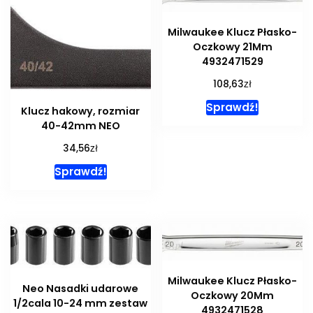
Milwaukee Klucz Płasko-
Oczkowy 21Mm
4932471529
zł
108,63
Sprawdź!
Klucz hakowy, rozmiar
40-42mm NEO
zł
34,56
Sprawdź!
Milwaukee Klucz Płasko-
Neo Nasadki udarowe
Oczkowy 20Mm
1/2cala 10-24 mm zestaw
4932471528