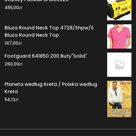
zł
455,00
Bluza Round Neck Top 4728/Shpw/S
Bluza Round Neck Top
zł
147,00
Footguard 641850 200 Buty"Solid"
zł
260,09
Planeta według Kreta / Polska według
Kreta
zł
54,13