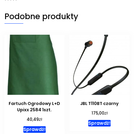
Podobne produkty
Fartuch Ogrodowy L+D
JBL T110BT czarny
Upixx 2584 1szt.
zł
175,00
zł
40,49
Sprawdź!
Sprawdź!