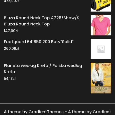
zł
455,00
Bluza Round Neck Top 4728/Shpw/S
Bluza Round Neck Top
zł
147,00
Footguard 641850 200 Buty"Solid"
zł
260,09
Planeta według Kreta / Polska według
Kreta
zł
54,13
A theme by GradientThemes - A theme by Gradient