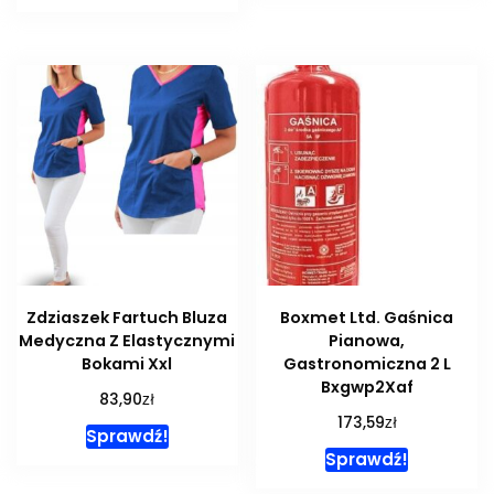
Zdziaszek Fartuch Bluza
Boxmet Ltd. Gaśnica
Medyczna Z Elastycznymi
Pianowa,
Bokami Xxl
Gastronomiczna 2 L
Bxgwp2Xaf
zł
83,90
zł
173,59
Sprawdź!
Sprawdź!