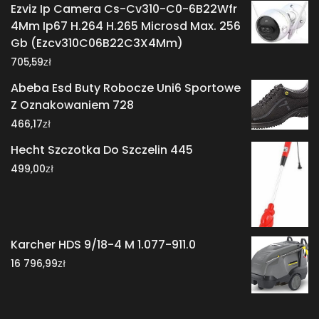
Ezviz Ip Camera Cs-Cv310-C0-6B22Wfr
4Mm Ip67 H.264 H.265 Microsd Max. 256
Gb (Ezcv310C06B22C3X4Mm)
zł
705,59
Abeba Esd Buty Robocze Uni6 Sportowe
Z Oznakowaniem 728
zł
466,17
Hecht Szczotka Do Szczelin 445
zł
499,00
Karcher HDS 9/18-4 M 1.077-911.0
zł
16 796,99