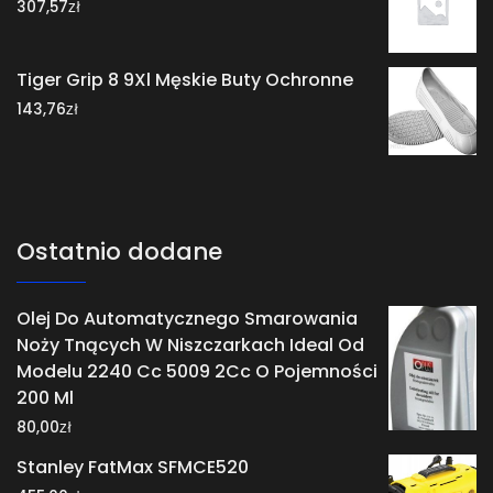
zł
307,57
Tiger Grip 8 9Xl Męskie Buty Ochronne
zł
143,76
Ostatnio dodane
Olej Do Automatycznego Smarowania
Noży Tnących W Niszczarkach Ideal Od
Modelu 2240 Cc 5009 2Cc O Pojemności
200 Ml
zł
80,00
Stanley FatMax SFMCE520