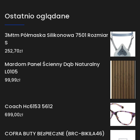
Ostatnio oglądane
3Mtm Półmaska Silikonowa 7501 Rozmiar
S
zł
252,70
Mardom Panel Ścienny Dąb Naturalny
L0105
zł
99,99
Coach Hc6153 5612
zł
699,00
COFRA BUTY BEzPIECzNE (BRC-BIKILA46)