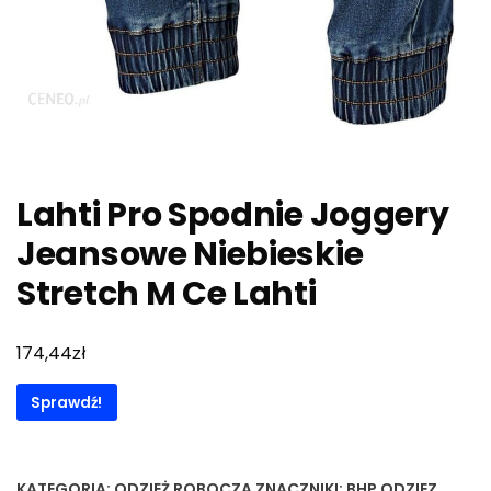
Lahti Pro Spodnie Joggery
Jeansowe Niebieskie
Stretch M Ce Lahti
zł
174,44
Sprawdź!
KATEGORIA:
ODZIEŻ ROBOCZA
ZNACZNIKI:
BHP ODZIEZ
,