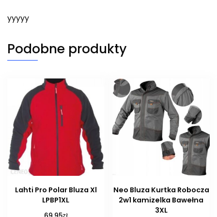
yyyyy
Podobne produkty
Lahti Pro Polar Bluza Xl
Neo Bluza Kurtka Robocza
LPBP1XL
2w1 kamizelka Bawełna
3XL
zł
69,95