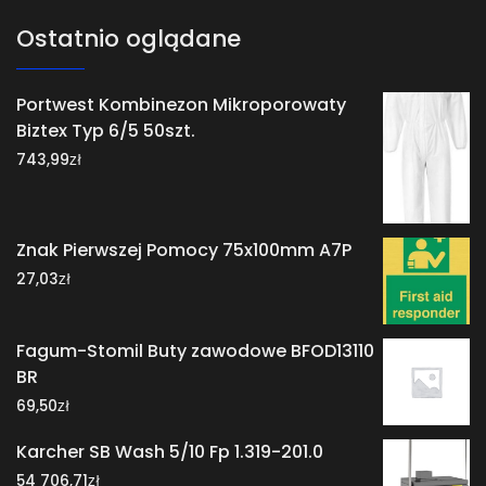
Ostatnio oglądane
Portwest Kombinezon Mikroporowaty
Biztex Typ 6/5 50szt.
zł
743,99
Znak Pierwszej Pomocy 75x100mm A7P
zł
27,03
Fagum-Stomil Buty zawodowe BFOD13110
BR
zł
69,50
Karcher SB Wash 5/10 Fp 1.319-201.0
zł
54 706,71