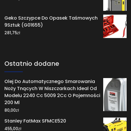
Geko Szczypce Do Opasek Taśmowych
9Sztuk (G01655)
zł
281,75
Ostatnio dodane
Olej Do Automatycznego Smarowania
Noży Tnących W Niszczarkach Ideal Od
Modelu 2240 Cc 5009 2Cc O Pojemności
200 Ml
zł
80,00
Stanley FatMax SFMCE520
zł
455,00