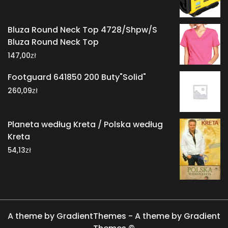
Bluza Round Neck Top 4728/Shpw/S
Bluza Round Neck Top
zł
147,00
Footguard 641850 200 Buty"Solid"
zł
260,09
Planeta według Kreta / Polska według
Kreta
zł
54,13
A theme by GradientThemes - A theme by Gradient