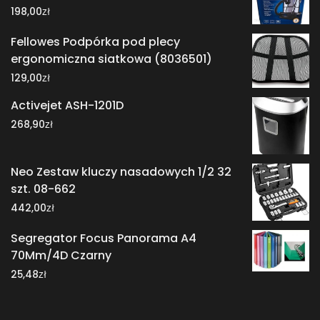
zł
198,00
Fellowes Podpórka pod plecy
ergonomiczna siatkowa (8036501)
zł
129,00
Activejet ASH-1201D
zł
268,90
Neo Zestaw kluczy nasadowych 1/2 32
szt. 08-662
zł
442,00
Segregator Focus Panorama A4
70Mm/4D Czarny
zł
25,48