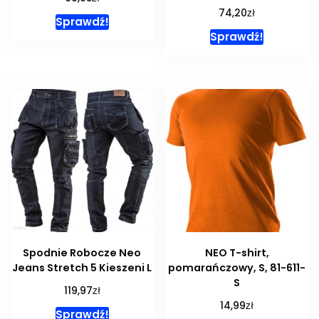
zł
74,20
Sprawdź!
Sprawdź!
Spodnie Robocze Neo
NEO T-shirt,
Jeans Stretch 5 Kieszeni L
pomarańczowy, S, 81-611-
S
zł
119,97
zł
14,99
Sprawdź!