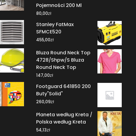
Pojemności 200 Ml
zł
80,00
Stanley FatMax
SFMCE520
zł
455,00
Bluza Round Neck Top
4728/Shpw/S Bluza
Round Neck Top
zł
147,00
Footguard 641850 200
Buty"Solid"
zł
260,09
Planeta według Kreta /
Polska według Kreta
zł
54,13