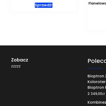
Flanelow
Sprawdź!
Zobacz
Polec
zzzzz
Bioptron
Kolorote
Bioptron 
zł
2 349,00
Kombinez