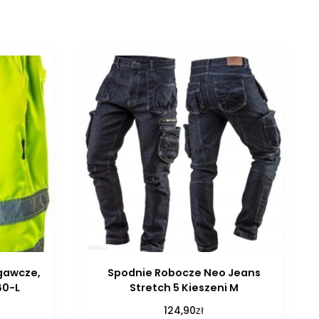
gawcze,
Spodnie Robocze Neo Jeans
80-L
Stretch 5 Kieszeni M
zł
124,90