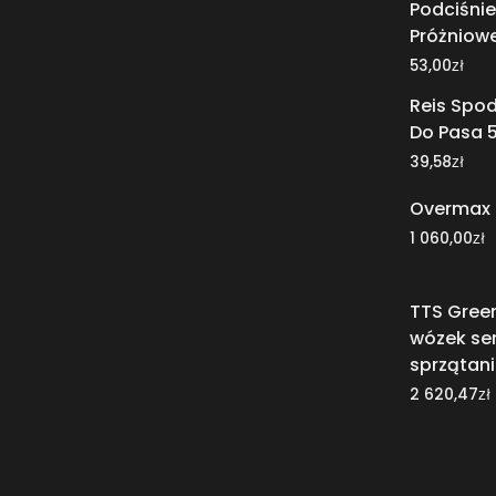
Podciśnie
Próżniow
zł
53,00
Reis Spo
Do Pasa 5
zł
39,58
Overmax M
zł
1 060,00
TTS Green
wózek se
sprzątan
zł
2 620,47