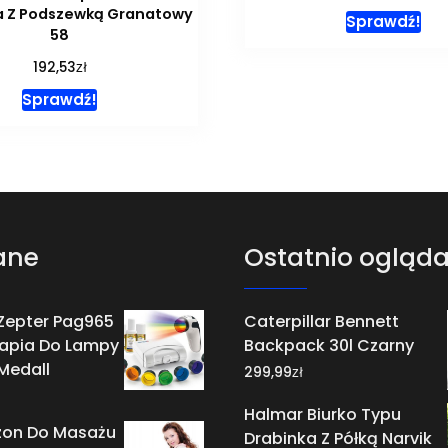
a Z Podszewką Granatowy
Sprawdź!
58
zł
192,53
Sprawdź!
ane
Ostatnio ogląd
 Zepter Pag965
Caterpillar Bennett
rapia Do Lampy
Backpack 30l Czarny
Medall
zł
299,99
Halmar Biurko Typu
on Do Masażu
Drabinka Z Półką Narvik