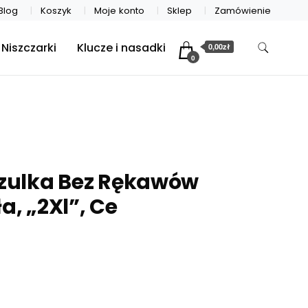
Blog
Koszyk
Moje konto
Sklep
Zamówienie
Niszczarki
Klucze i nasadki
0,00zł
0
szulka Bez Rękawów
a, „2Xl”, Ce