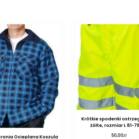
Krótkie spodenki ostrze
żółte, rozmiar L 81-7
zł
50,00
ronia Ocieplana Koszula