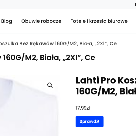
Blog
Obuwie robocze
Fotele i krzesła biurowe
Koszulka Bez Rękawów 160G/M2, Biała, „2Xl”, Ce
160G/M2, Biała, „2Xl”, Ce
Lahti Pro Ko
160G/M2, Biał
zł
17,99
Sprawdź!