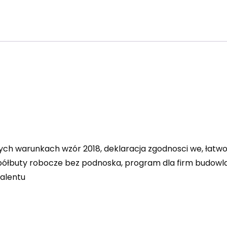
ych warunkach wzór 2018, deklaracja zgodnosci we, łatw
 półbuty robocze bez podnoska, program dla firm budowla
alentu