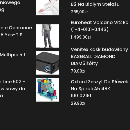
niowego I
B2 Na Białym Stelażu
eg
zł
285,00
Euroheat Volcano Vr2 Ec
dnie Ochronne
(1-4-0101-0443)
8 Yes-T S
zł
1 499,00
Venitex Kask budowlany
ultipic 5.1
BASEBALL DIAMOND
DIAM5 żółty
zł
79,09
 Line 502 -
Oxford Zeszyt Do Słówek
rwisowy do
Na Spirali A5 48K
ia
100102191
zł
29,90