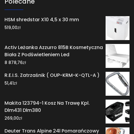
Polecane
HSM shredstar X10 4,5 x 30 mm
zł
519,00
Activ Leżanka Azzurro 815B Kosmetyczna
Biała Z Podświetleniem Led
zł
8 878,76
R.E.I.S. Zatrzaśnik ( OUP-KRM-K-QTL-A )
zł
51,41
Makita 123794-1 Kosz Na Trawę Kpl.
Dlm431 Dlm380
zł
269,00
Deuter Trans Alpine 24l Pomarańczowy