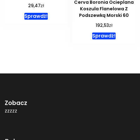
Cerva Boronia Ocieplana
zł
29,47
Koszula Flanelowa Z
Podszewką Morski 60
Sprawdź!
zł
192,53
Sprawdź!
Zobacz
zzzzz