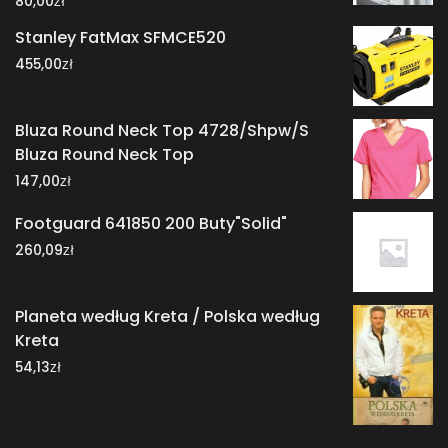
zł
80,00
Stanley FatMax SFMCE520
zł
455,00
Bluza Round Neck Top 4728/Shpw/S
Bluza Round Neck Top
zł
147,00
Footguard 641850 200 Buty"Solid"
zł
260,09
Planeta według Kreta / Polska według
Kreta
zł
54,13