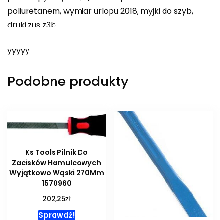
poliuretanem, wymiar urlopu 2018, myjki do szyb,
druki zus z3b
yyyyy
Podobne produkty
Ks Tools Pilnik Do
Zacisków Hamulcowych
Wyjątkowo Wąski 270Mm
1570960
zł
202,25
Sprawdź!