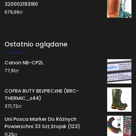
320002193180
zł
679,99
Ostatnio oglądane
Canon NB-CP2L
zł
77,91
COFRA BUTY BEzPIECzNE (BRC-
THERMIC_z44)
zł
371,72
Uni Posca Marker Do Różnych
Powierzchni 33 Szt,Stojak (123)
zł
11,25