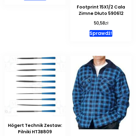
Footprint 15X1/2 Cala
Zimne Dłuto 590612
zł
50,58
Sprawdź!
Högert Technik Zestaw:
Pilniki HT3B809