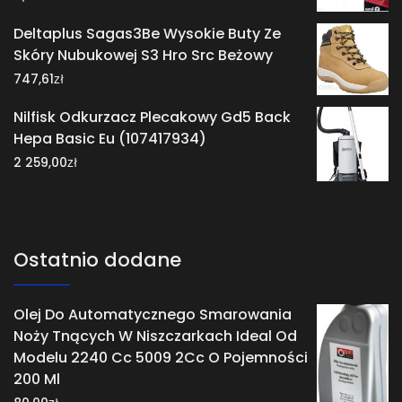
Deltaplus Sagas3Be Wysokie Buty Ze
Skóry Nubukowej S3 Hro Src Beżowy
zł
747,61
Nilfisk Odkurzacz Plecakowy Gd5 Back
Hepa Basic Eu (107417934)
zł
2 259,00
Ostatnio dodane
Olej Do Automatycznego Smarowania
Noży Tnących W Niszczarkach Ideal Od
Modelu 2240 Cc 5009 2Cc O Pojemności
200 Ml