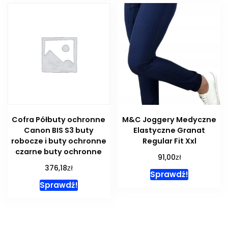
Cofra Półbuty ochronne
M&C Joggery Medyczne
Canon BIS S3 buty
Elastyczne Granat
robocze i buty ochronne
Regular Fit Xxl
czarne buty ochronne
zł
91,00
zł
376,18
Sprawdź!
Sprawdź!