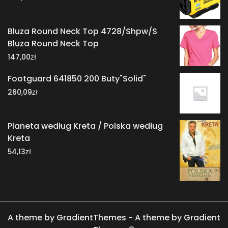
Bluza Round Neck Top 4728/Shpw/S
Bluza Round Neck Top
zł
147,00
Footguard 641850 200 Buty"Solid"
zł
260,09
Planeta według Kreta / Polska według
Kreta
zł
54,13
A theme by GradientThemes - A theme by Gradient