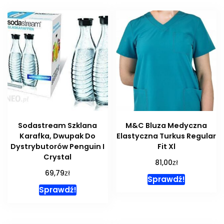
Sodastream Szklana
M&C Bluza Medyczna
Karafka, Dwupak Do
Elastyczna Turkus Regular
Dystrybutorów Penguin I
Fit Xl
Crystal
zł
81,00
zł
69,79
Sprawdź!
Sprawdź!