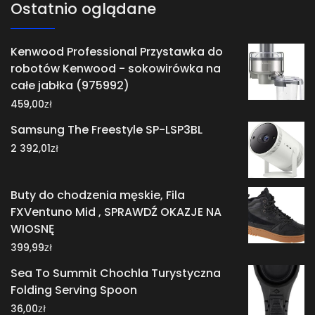
Ostatnio oglądane
Kenwood Professional Przystawka do
robotów Kenwood - sokowirówka na
całe jabłka (975992)
zł
459,00
Samsung The Freestyle SP-LSP3BL
zł
2 392,01
Buty do chodzenia męskie, Fila
FXVentuno Mid , SPRAWDŹ OKAZJE NA
WIOSNĘ
zł
399,99
Sea To Summit Chochla Turystyczna
Folding Serving Spoon
zł
36,00