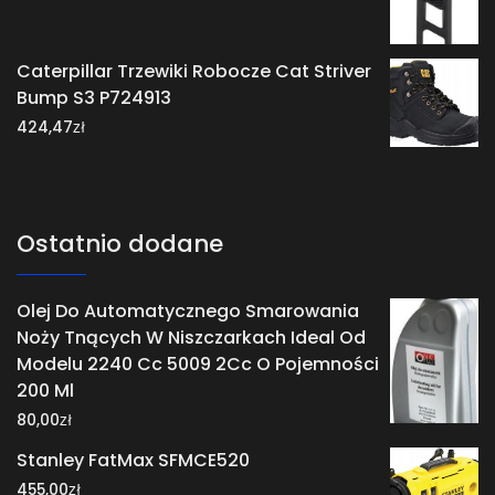
Caterpillar Trzewiki Robocze Cat Striver
Bump S3 P724913
zł
424,47
Ostatnio dodane
Olej Do Automatycznego Smarowania
Noży Tnących W Niszczarkach Ideal Od
Modelu 2240 Cc 5009 2Cc O Pojemności
200 Ml
zł
80,00
Stanley FatMax SFMCE520
zł
455,00