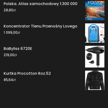
Polska. Atlas samochodowy 1:300 000
zł
28,80
Koncentrator Tlenu Przenośny Lovego
zł
1 099,00
BaByliss 6720E
zł
219,00
Kurtka Procotton Roz.52
zł
85,64