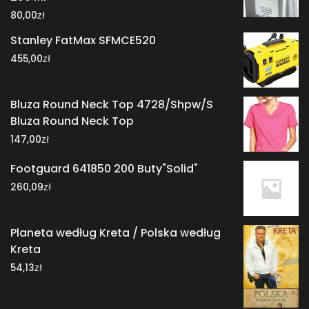
zł
80,00
Stanley FatMax SFMCE520
zł
455,00
Bluza Round Neck Top 4728/Shpw/S
Bluza Round Neck Top
zł
147,00
Footguard 641850 200 Buty"Solid"
zł
260,09
Planeta według Kreta / Polska według
Kreta
zł
54,13