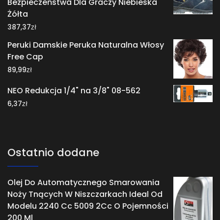
Bezpieczeństwa Dla Graczy Niebieska
Żółta
zł
387,37
Peruki Damskie Peruka Naturalna Włosy
Free Cap
zł
89,99
NEO Redukcja 1/4" na 3/8" 08-562
zł
6,37
Ostatnio dodane
Olej Do Automatycznego Smarowania
Noży Tnących W Niszczarkach Ideal Od
Modelu 2240 Cc 5009 2Cc O Pojemności
200 Ml