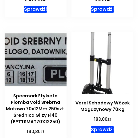
Sprawdź!
Sprawdź!
Specmark Etykieta
Plomba Void Srebrna
Vorel Schodowy Wózek
Matowa 70x12Mm 250szt.
Magazynowy 70Kg
Średnica Gilzy Fi40
zł
183,00
(EPTTSMAT70X12250)
Sprawdź!
zł
140,80