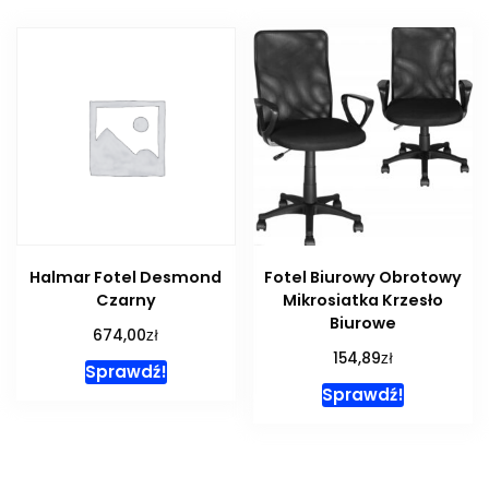
Halmar Fotel Desmond
Fotel Biurowy Obrotowy
Czarny
Mikrosiatka Krzesło
Biurowe
zł
674,00
zł
154,89
Sprawdź!
Sprawdź!