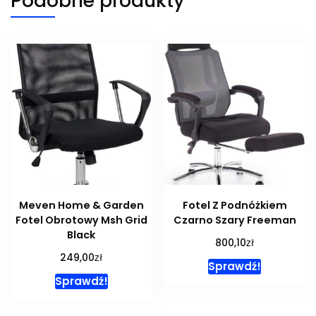
Podobne produkty
Meven Home & Garden
Fotel Z Podnóżkiem
Fotel Obrotowy Msh Grid
Czarno Szary Freeman
Black
zł
800,10
zł
249,00
Sprawdź!
Sprawdź!