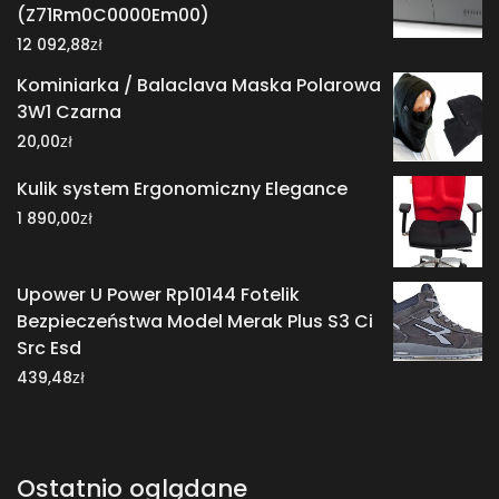
(Z71Rm0C0000Em00)
zł
12 092,88
Kominiarka / Balaclava Maska Polarowa
3W1 Czarna
zł
20,00
Kulik system Ergonomiczny Elegance
zł
1 890,00
Upower U Power Rp10144 Fotelik
Bezpieczeństwa Model Merak Plus S3 Ci
Src Esd
zł
439,48
Ostatnio oglądane