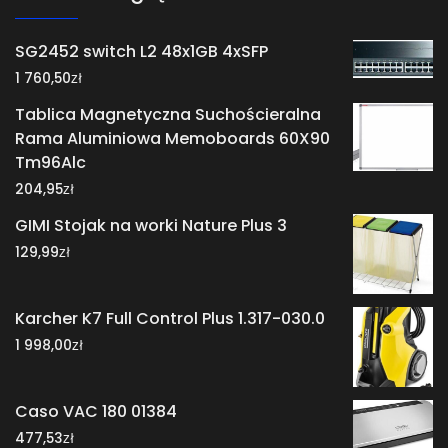
SG2452 switch L2 48x1GB 4xSFP
zł
1 760,50
Tablica Magnetyczna Suchościeralna
Rama Aluminiowa Memoboards 60X90
Tm96Alc
zł
204,95
GIMI Stojak na worki Nature Plus 3
zł
129,99
Karcher K7 Full Control Plus 1.317-030.0
zł
1 998,00
Caso VAC 180 01384
zł
477,53