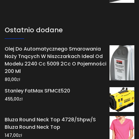
Ostatnio dodane
Olej Do Automatycznego Smarowania
Noży Tnących W Niszczarkach Ideal Od
Modelu 2240 Cc 5009 2Cc O Pojemności
200 Ml
zł
80,00
Stanley FatMax SFMCE520
zł
455,00
Bluza Round Neck Top 4728/Shpw/S
Bluza Round Neck Top
zł
147,00