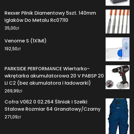
Rexxer Pilnik Diamentowy 5szt. 140mm
Iglaków Do Metalu Rc07110
zł
35,00
Venome S (1X1Ml)
zł
192,50
PARKSIDE PERFORMANCE Wiertarko-
wkrętarka akumulatorowa 20 V PABSP 20
Li C2 (bez akumulatora i ładowarki)
zł
269,99
Cofra V062 0 02.Z64 Śliniak I Szelki
Stalowe Rozmiar 64 Granatowy/Czarny
zł
271,09