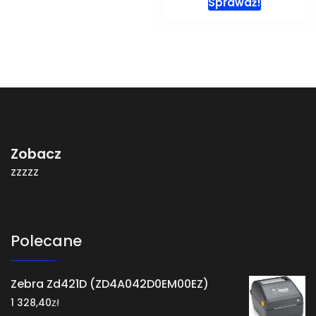
Sprawdź!
Zobacz
zzzzz
Polecane
Zebra Zd421D (ZD4A042D0EM00EZ)
zł
1 328,40