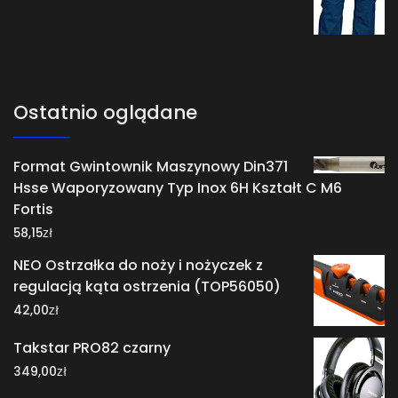
Ostatnio oglądane
Format Gwintownik Maszynowy Din371
Hsse Waporyzowany Typ Inox 6H Kształt C M6
Fortis
zł
58,15
NEO Ostrzałka do noży i nożyczek z
regulacją kąta ostrzenia (TOP56050)
zł
42,00
Takstar PRO82 czarny
zł
349,00