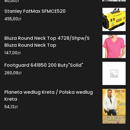
zł
80,00
Stanley FatMax SFMCE520
zł
455,00
Bluza Round Neck Top 4728/Shpw/S
Bluza Round Neck Top
zł
147,00
Footguard 641850 200 Buty"Solid"
zł
260,09
Planeta według Kreta / Polska według
Kreta
zł
54,13