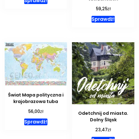
Sprawdź!
zł
59,25
Sprawdź!
Świat Mapa polityczna i
krajobrazowa tuba
zł
56,00
Odetchnij od miasta.
Dolny Śląsk
Sprawdź!
zł
23,47