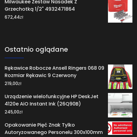
Milwaukee Zestaw Nasadek Z
Grzechotką 1/2" 4932471864
zł
672,44
Ostatnio oglądane
Rękawice Robocze Ansell Ringers 068 09
Rozmiar Rękawic 9 Czerwony
zł
219,00
Urządzenie wielofunkcyjne HP DeskJet
4120e AiO Instant Ink (26Q90B)
zł
245,00
Opakowanie Pięć Znak Tylko
Autoryzowanego Personelu 300x100mm