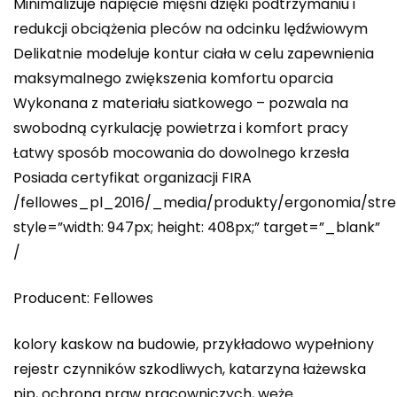
Minimalizuje napięcie mięśni dzięki podtrzymaniu i
redukcji obciążenia pleców na odcinku lędźwiowym
Delikatnie modeluje kontur ciała w celu zapewnienia
maksymalnego zwiększenia komfortu oparcia
Wykonana z materiału siatkowego – pozwala na
swobodną cyrkulację powietrza i komfort pracy
Łatwy sposób mocowania do dowolnego krzesła
Posiada certyfikat organizacji FIRA
/fellowes_pl_2016/_media/produkty/ergonomia/str
style=”width: 947px; height: 408px;” target=”_blank”
/
Producent: Fellowes
kolory kaskow na budowie, przykładowo wypełniony
rejestr czynników szkodliwych, katarzyna łażewska
pip, ochrona praw pracowniczych, wężę