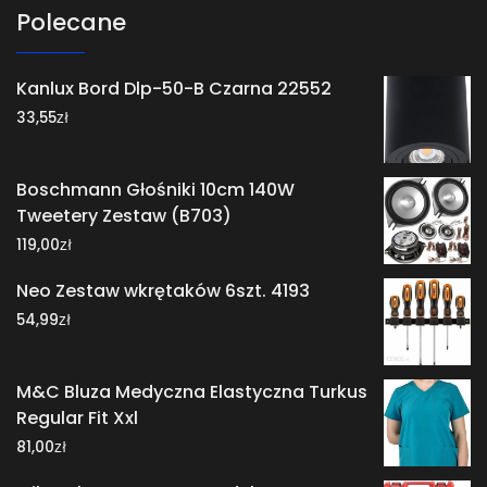
Polecane
Kanlux Bord Dlp-50-B Czarna 22552
zł
33,55
Boschmann Głośniki 10cm 140W
Tweetery Zestaw (B703)
zł
119,00
Neo Zestaw wkrętaków 6szt. 4193
zł
54,99
M&C Bluza Medyczna Elastyczna Turkus
Regular Fit Xxl
zł
81,00