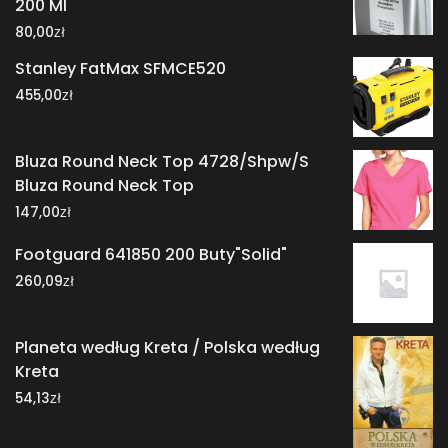
200 Ml
zł
80,00
Stanley FatMax SFMCE520
zł
455,00
Bluza Round Neck Top 4728/Shpw/S
Bluza Round Neck Top
zł
147,00
Footguard 641850 200 Buty"Solid"
zł
260,09
Planeta według Kreta / Polska według
Kreta
zł
54,13