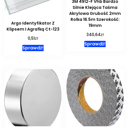
3M 4912-F Vhb Bardzo
Silnie Klejąca Taśma
Akrylowa Grubość 2mm
Rolka 16.5m Szerokość:
Argo Identyfikator Z
19mm
Klipsem I Agrafką Ct-123
zł
340,64
zł
0,51
Sprawdź!
Sprawdź!