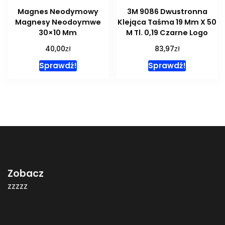
Magnes Neodymowy
3M 9086 Dwustronna
Magnesy Neodoymwe
Klejąca Taśma 19 Mm X 50
30×10 Mm
M Tl. 0,19 Czarne Logo
zł
zł
40,00
83,97
Sprawdź!
Sprawdź!
Zobacz
zzzzz