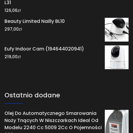
L31
zł
126,06
Beauty Limited Nailly BL10
zł
297,00
Eufy Indoor Cam (194644020941)
zł
219,00
Ostatnio dodane
Olej Do Automatycznego Smarowania
Noży Tnących W Niszczarkach Ideal Od
Modelu 2240 Cc 5009 2Cc O Pojemności