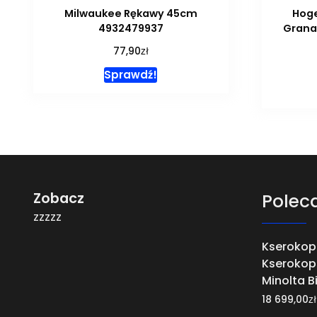
Milwaukee Rękawy 45cm
Hoge
4932479937
Grana
zł
77,90
Sprawdź!
Zobacz
Polec
zzzzz
Kserokop
Kserokop
Minolta B
zł
18 699,00