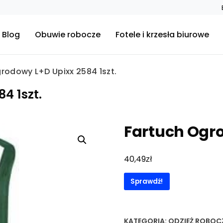
Blog
Obuwie robocze
Fotele i krzesła biurowe
rodowy L+D Upixx 2584 1szt.
4 1szt.
Fartuch Ogro
zł
40,49
Sprawdź!
KATEGORIA:
ODZIEŻ ROBOC