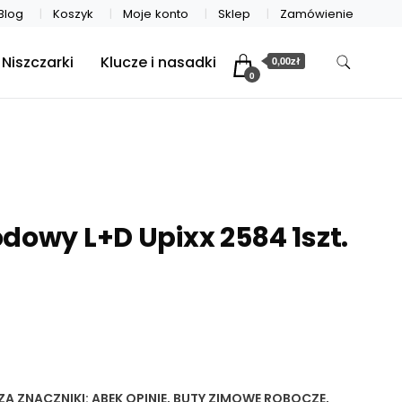
Blog
Koszyk
Moje konto
Sklep
Zamówienie
Niszczarki
Klucze i nasadki
0,00zł
0
dowy L+D Upixx 2584 1szt.
ZA
ZNACZNIKI:
ABEK OPINIE
,
BUTY ZIMOWE ROBOCZE
,