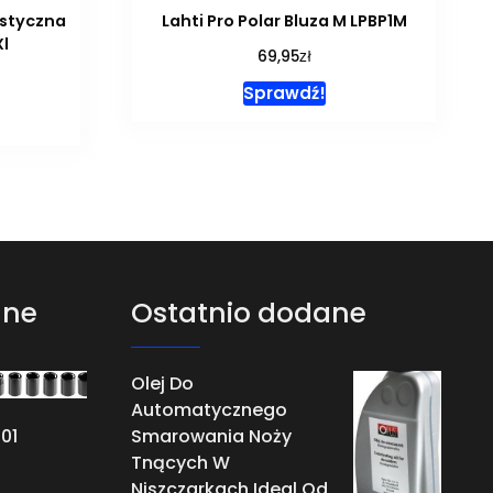
styczna
Lahti Pro Polar Bluza M LPBP1M
l
zł
69,95
Sprawdź!
ane
Ostatnio dodane
Olej Do
Automatycznego
01
Smarowania Noży
Tnących W
Niszczarkach Ideal Od