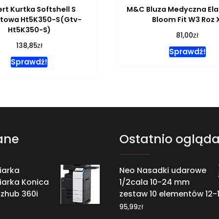
rt Kurtka Softshell S
M&C Bluza Medyczna Ela
towa Ht5K350-S(Gtv-
Bloom Fit W3 Roz X
Ht5K350-S)
zł
81,00
zł
138,85
Sprawdź!
Sprawdź!
ane
Ostatnio ogląd
iarka
Neo Nasadki udarowe
iarka Konica
1/2cala 10-24 mm
izhub 360i
zestaw 10 elementów 12-1
zł
95,99