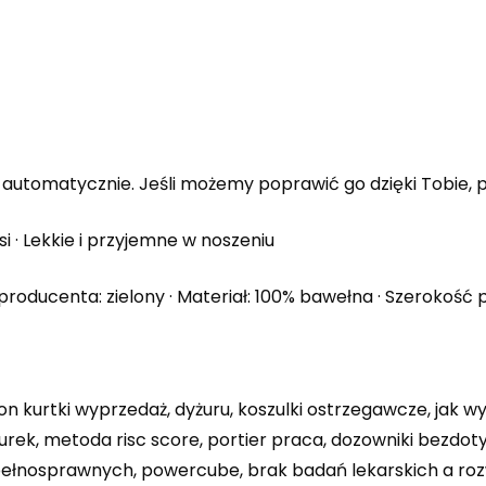
automatycznie. Jeśli możemy poprawić go dzięki Tobie, p
i · Lekkie i przyjemne w noszeniu
producenta: zielony · Materiał: 100% bawełna · Szerokość
 kurtki wyprzedaż, dyżuru, koszulki ostrzegawcze, jak w
rek, metoda risc score, portier praca, dozowniki bezdot
epełnosprawnych, powercube, brak badań lekarskich a r