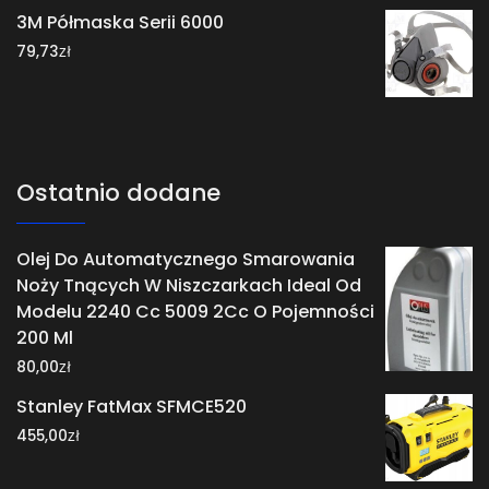
3M Półmaska Serii 6000
zł
79,73
Ostatnio dodane
Olej Do Automatycznego Smarowania
Noży Tnących W Niszczarkach Ideal Od
Modelu 2240 Cc 5009 2Cc O Pojemności
200 Ml
zł
80,00
Stanley FatMax SFMCE520
zł
455,00