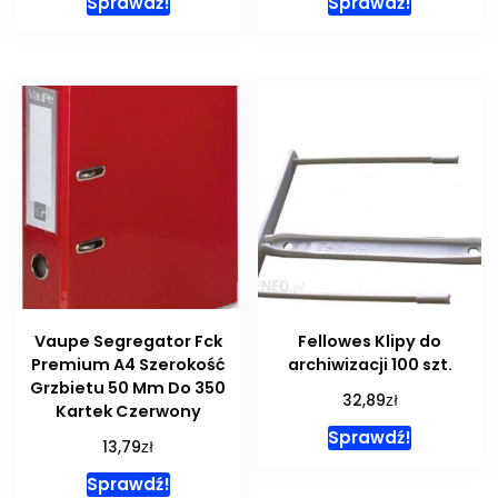
Sprawdź!
Sprawdź!
Vaupe Segregator Fck
Fellowes Klipy do
Premium A4 Szerokość
archiwizacji 100 szt.
Grzbietu 50 Mm Do 350
zł
32,89
Kartek Czerwony
Sprawdź!
zł
13,79
Sprawdź!