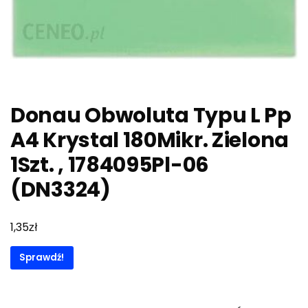
Donau Obwoluta Typu L Pp
A4 Krystal 180Mikr. Zielona
1Szt. , 1784095Pl-06
(DN3324)
zł
1,35
Sprawdź!