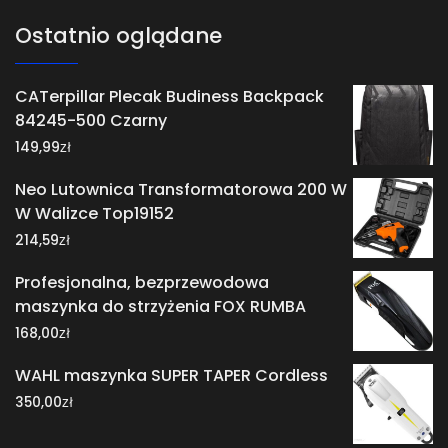
Ostatnio oglądane
CATerpillar Plecak Budiness Backpack
84245-500 Czarny
zł
149,99
Neo Lutownica Transformatorowa 200 W
W Walizce Top19152
zł
214,59
Profesjonalna, bezprzewodowa
maszynka do strzyżenia FOX RUMBA
zł
168,00
WAHL maszynka SUPER TAPER Cordless
zł
350,00