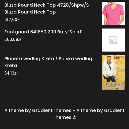
Bluza Round Neck Top 4728/Shpw/S
Bluza Round Neck Top
zł
147,00
Footguard 641850 200 Buty"Solid"
zł
260,09
Planeta według Kreta / Polska według
Kreta
zł
54,13
A theme by GradientThemes - A theme by Gradient
Themes ©