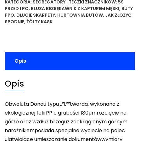
KATEGORIA:
SEGREGATORY I TECZKI
ZNACZNIKÓW:
5S
PRZED I PO
,
BLUZA BEZRĘKAWNIK Z KAPTUREM MĘSKI
,
BUTY
PPO
,
DŁUGIE SKARPETY
,
HURTOWNIA BUTÓW
,
JAK ZŁOŻYĆ
SPODNIE
,
ŻÓŁTY KASK
Opis
Opis
Obwoluta Donau typu „”L””twarda, wykonana z
ekologicznej folii PP o grubości 180µmrozcięcie na
górze oraz wzdłuż brzeguz zaokrąglonym górnym
narożnikiemposiada specjalne wycięcie na palec
ułatwiające umieszczanie dokumentówwymiary