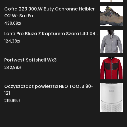
Cofra 223 000.W Buty Ochronne Heibler
O2 Wr Src Fo
zł
430,69
Lahti Pro Bluza Z Kapturem Szara L40108 L
zł
124,38
Portwest Softshell Wx3
zł
242,99
Oczyszczacz powietrza NEO TOOLS 90-
121
zł
219,99