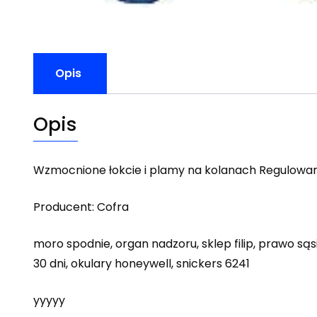
Opis
Opis
Wzmocnione łokcie i plamy na kolanach Regulowan
Producent: Cofra
moro spodnie, organ nadzoru, sklep filip, prawo sąsi
30 dni, okulary honeywell, snickers 6241
yyyyy