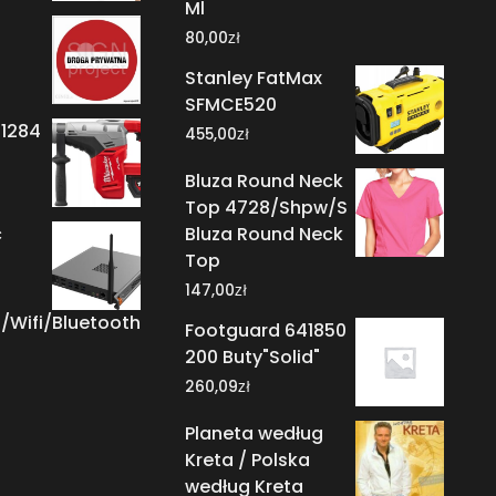
Ml
zł
80,00
Stanley FatMax
SFMCE520
71284
zł
455,00
Bluza Round Neck
Top 4728/Shpw/S
c
Bluza Round Neck
Top
zł
147,00
Wifi/Bluetooth
Footguard 641850
200 Buty"Solid"
zł
260,09
Planeta według
Kreta / Polska
według Kreta