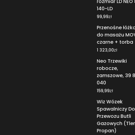
rozmiar LD NEO 
140-LD
zł
99,99
Przenośne łóżk
do masażu MO
czarne + torba
zł
1 323,00
Neo Trzewiki
robocze,
zamszowe, 39 
040
zł
159,99
Wiz Wózek
Spawalniczy Do
Przewozu Butli
Gazowych (Tlen
Propan)