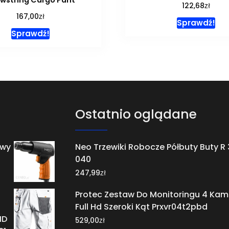
zł
122,68
zł
167,00
Sprawdź!
Sprawdź!
Ostatnio oglądane
owy
Neo Trzewiki Robocze Półbuty Buty R 
040
zł
247,99
Protec Zestaw Do Monitoringu 4 Kam
Full Hd Szeroki Kąt Prxvr04t2pbd
HD
zł
529,00