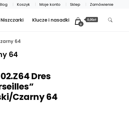
Blog
Koszyk
Moje konto
Sklep
Zamówienie
Niszczarki
Klucze i nasadki
0,00zł
0
Czarny 64
ny 64
 02.Z64 Dres
seilles”
ski/Czarny 64