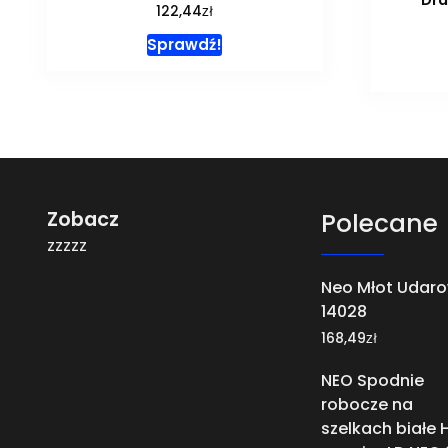
zł
122,44
Sprawdź!
Zobacz
Polecane
zzzzz
Neo Młot Udar
14028
zł
168,49
NEO Spodnie
robocze na
szelkach białe 