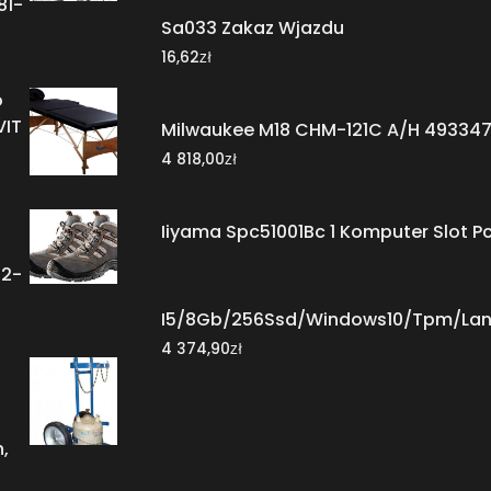
81-
Sa033 Zakaz Wjazdu
zł
16,62
o
VIT
Milwaukee M18 CHM-121C A/H 49334
zł
4 818,00
Iiyama Spc51001Bc 1 Komputer Slot P
82-
I5/8Gb/256Ssd/Windows10/Tpm/Lan/
zł
4 374,90
,