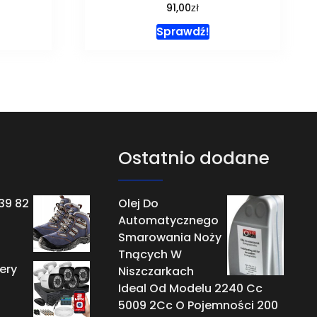
zł
91,00
Sprawdź!
Ostatnio dodane
39 82
Olej Do
Automatycznego
Smarowania Noży
Tnących W
ery
Niszczarkach
Ideal Od Modelu 2240 Cc
5009 2Cc O Pojemności 200