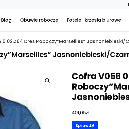
Blog
Obuwie robocze
Fotele i krzesła biurowe
 0 02.Z64 Dres Roboczy”Marseilles” Jasnoniebieski/
zy”Marseilles” Jasnoniebieski/Czar
Cofra V056 0
Roboczy”Mar
Jasnoniebie
zł
401,05
Sprawdź!