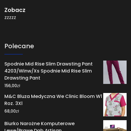
Zobacz
zzzzz
Polecane
Spodnie Mid Rise Slim Drawsting Pant
4203/Winw/Xs Spodnie Mid Rise Slim
Drawsting Pant
zł
156,00
M&C Bluza Medyczna We Clinic Bloom W1
Roz. 3Xl
zł
68,00
Biurko Narożne Komputerowe
Lewe/Prawe Dąb Artisan