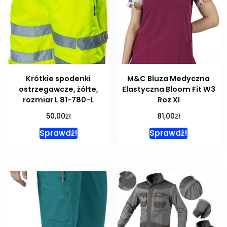
Krótkie spodenki
M&C Bluza Medyczna
ostrzegawcze, żółte,
Elastyczna Bloom Fit W3
rozmiar L 81-780-L
Roz Xl
zł
zł
50,00
81,00
Sprawdź!
Sprawdź!