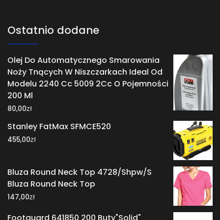
Ostatnio dodane
Olej Do Automatycznego Smarowania
Noży Tnących W Niszczarkach Ideal Od
Modelu 2240 Cc 5009 2Cc O Pojemności
200 Ml
zł
80,00
Stanley FatMax SFMCE520
zł
455,00
Bluza Round Neck Top 4728/Shpw/S
Bluza Round Neck Top
zł
147,00
Footguard 641850 200 Buty"Solid"