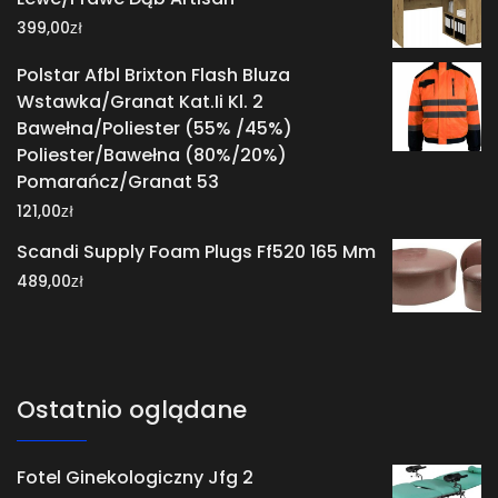
zł
399,00
Polstar Afbl Brixton Flash Bluza
Wstawka/Granat Kat.Ii Kl. 2
Bawełna/Poliester (55% /45%)
Poliester/Bawełna (80%/20%)
Pomarańcz/Granat 53
zł
121,00
Scandi Supply Foam Plugs Ff520 165 Mm
zł
489,00
Ostatnio oglądane
Fotel Ginekologiczny Jfg 2