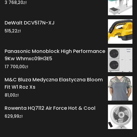
zł
3 768,20
DeWalt DCV517N-XJ
zł
515,22
Panasonic Monoblock High Performance
9Kw Whmxc09H3E5
zł
17 700,00
M&C Bluza Medyczna Elastyczna Bloom
Fit W1 Roz Xs
zł
81,00
Rowenta HQ7112 Air Force Hot & Cool
zł
629,99