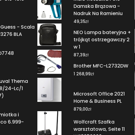
Damska Brązowa -
Nadruk Na Ramieniu
zł
49,35
 Guess - Scala
NEO Lampa bateryjna +
3276 BLA
trójkąt ostrzegawczy 2
w 1
D7748
zł
87,39
Brother MFC-L2732DW
zł
1 268,99
Duval Thema
18/24-Lc/1
Microsoft Office 2021
7)
Home & Business PL
zł
879,00
miotka i
Wolfcraft Szafka
Eco 6.999-
warsztatowa, Seite 11