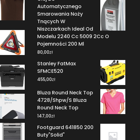
Automatycznego
Smarowania Noży
Tnących W
Niszczarkach Ideal Od
Modelu 2240 Cc 5009 2Cc O
Pojemności 200 Ml
zł
80,00
Stanley FatMax
SFMCE520
zł
455,00
Bluza Round Neck Top
4728/Shpw/S Bluza
Round Neck Top
zł
147,00
Footguard 641850 200
Buty"Solid"