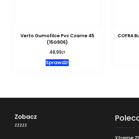
Verto Gumofilce Pvc Czarne 45
COFRA Bu
(15G906)
zł
48,99
Sprawdź!
Zobacz
Polec
zzzzz
Xtreme Z