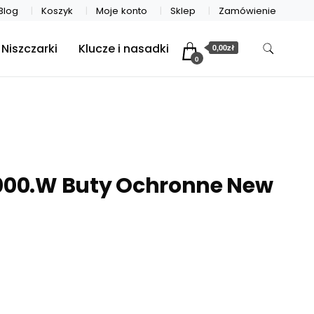
Blog
Koszyk
Moje konto
Sklep
Zamówienie
Niszczarki
Klucze i nasadki
0,00zł
0
 000.W Buty Ochronne New