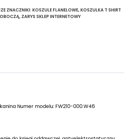
ZE
ZNACZNIKI:
KOSZULE FLANELOWE
,
KOSZULKA T SHIRT
 ROBOCZĄ
,
ZARYS SKLEP INTERNETOWY
ca tkanina Numer modelu: FW210-000.W46
ie do księgi oddawczej, antyelektrostatyczny,