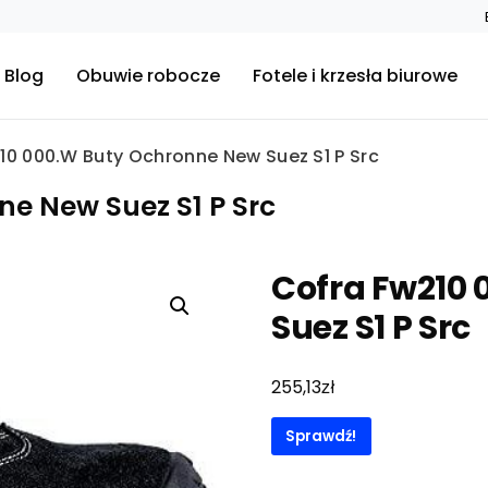
Blog
Obuwie robocze
Fotele i krzesła biurowe
10 000.W Buty Ochronne New Suez S1 P Src
e New Suez S1 P Src
Cofra Fw210
Suez S1 P Src
zł
255,13
Sprawdź!