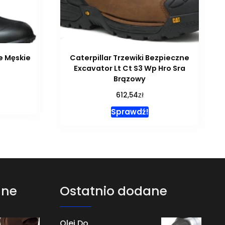
 Męskie
Caterpillar Trzewiki Bezpieczne
Excavator Lt Ct S3 Wp Hro Sra
Brązowy
zł
612,54
Sprawdź!
ane
Ostatnio dodane
Olej Do