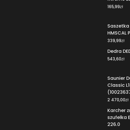
zł
165,99
Saszetka
HMSCAL P
zł
339,99
Dedra DE
zł
543,60
Saunier 
Classic L
(1002363
zł
2 470,00
Karcher z
szufelka 
226.0