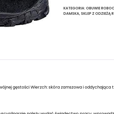
KATEGORIA:
OBUWIE ROBOC
DAMSKA
,
SKLEP Z ODZIEŻĄ
podwójnej gęstości Wierzch: skóra zamszowa i oddychają
scyplinarnie należy wydać świadectwo pracy, wprowadzen