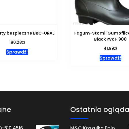
ty bezpieczne BRC-URAL
Fagum-Stomil Gumofilce
Black Pvc F 900
zł
190,28
zł
41,99
Sprawdź!
Sprawdź!
ane
Ostatnio ogląd
D-510 4516
M&C Koszulka Polo