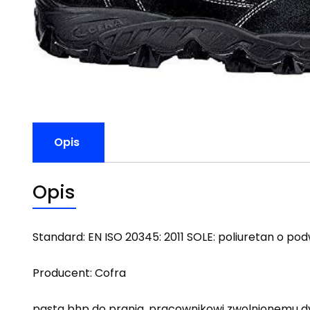
Opis
Opis
Standard: EN ISO 20345: 2011 SOLE: poliuretan o 
Producent: Cofra
pasta bhp do prania, pracownikowi zwolnionemu dy