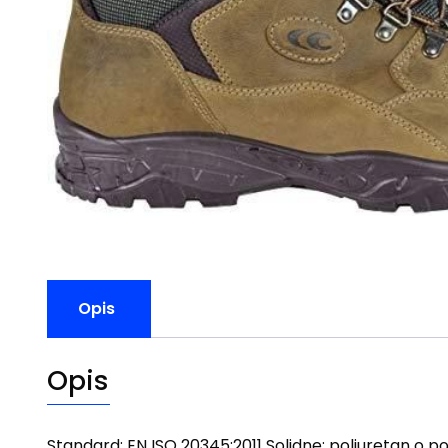
Opis
Opis
Standard: EN ISO 20345:2011 Solidne: poliuretan o