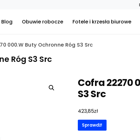
Blog
Obuwie robocze
Fotele i krzesła biurowe
70 000.W Buty Ochronne Róg S3 Src
ne Róg S3 Src
Cofra 22270 
S3 Src
zł
423,85
Sprawdź!