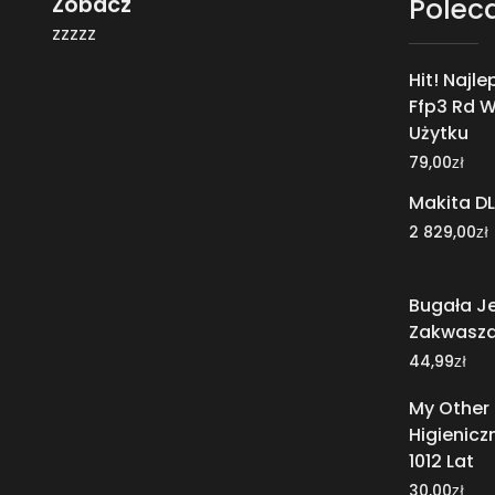
Zobacz
Polec
zzzzz
Hit! Najl
Ffp3 Rd 
Użytku
zł
79,00
Makita D
zł
2 829,00
Bugała Je
Zakwasza
zł
44,99
My Other
Higienicz
1012 Lat
zł
30,00