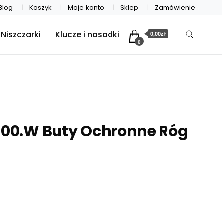
Blog
Koszyk
Moje konto
Sklep
Zamówienie
Niszczarki
Klucze i nasadki
0,00zł
0
000.W Buty Ochronne Róg