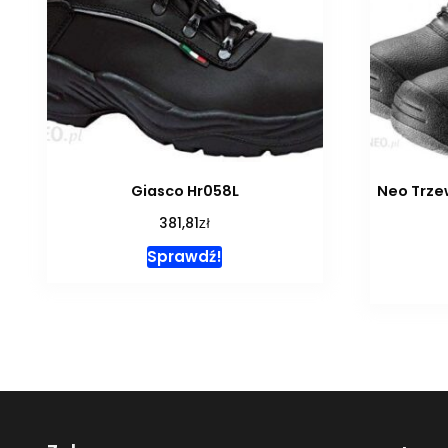
Giasco Hr058L
Neo Trze
zł
381,81
Sprawdź!