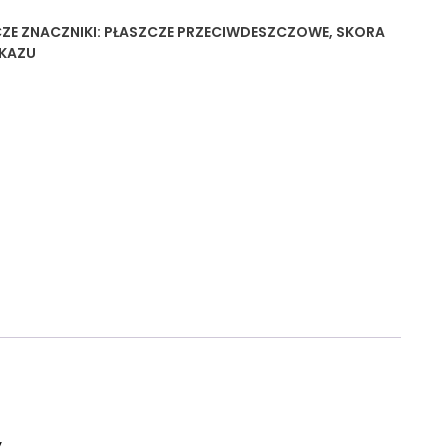
ZE
ZNACZNIKI:
PŁASZCZE PRZECIWDESZCZOWE
,
SKORA
AKAZU
y