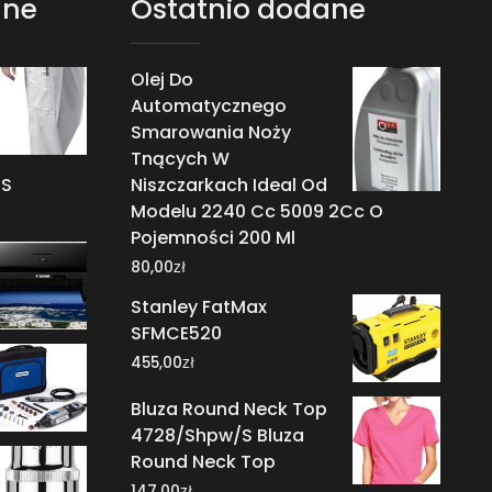
ane
Ostatnio dodane
Olej Do
Automatycznego
Smarowania Noży
Tnących W
/S
Niszczarkach Ideal Od
Modelu 2240 Cc 5009 2Cc O
Pojemności 200 Ml
zł
80,00
Stanley FatMax
SFMCE520
zł
455,00
Bluza Round Neck Top
4728/Shpw/S Bluza
Round Neck Top
zł
147,00