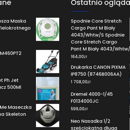
ane
Ostatnio ogląd
epsza Maska
Spodnie Core Stretch
Wielokrotnego
Cargo Pant M Biały
4043/Whtw/S Spodnie
Core Stretch Cargo
Pant M Biały 4043/Whtw
LM460PT2
zł
164,00
Drukarka CANON PIXMA
IP8750 (8746B006AA)
t Ph Jet
zł
1 708,00
cz 500Ml
Dremel 4000-1/45
F0134000JC
 Me Maseczka
zł
599,00
na Skeleton
Neo Nasadka 1/2
sześciokątna długa