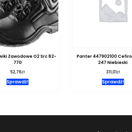
wiki Zawodowe O2 Src 82-
Panter 447902100 Cefiro 
770
247 Niebieski
zł
zł
52,76
311,01
Sprawdź!
Sprawdź!