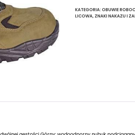
KATEGORIA:
OBUWIE ROBOC
LICOWA
,
ZNAKI NAKAZU I Z
 podwójnej gęstości Górny: wodoodporny nubuk podciągan