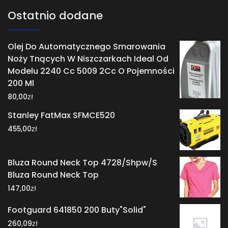
Ostatnio dodane
Olej Do Automatycznego Smarowania
Noży Tnących W Niszczarkach Ideal Od
Modelu 2240 Cc 5009 2Cc O Pojemności
200 Ml
zł
80,00
Stanley FatMax SFMCE520
zł
455,00
Bluza Round Neck Top 4728/Shpw/S
Bluza Round Neck Top
zł
147,00
Footguard 641850 200 Buty"Solid"
zł
260,09