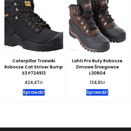
Caterpillar Trzewiki
Lahti Pro Buty Robocze
Robocze Cat Striver Bump
Zimowe Śniegowce
S3 P724913
L30804
zł
zł
424,47
134,91
Sprawdź!
Sprawdź!