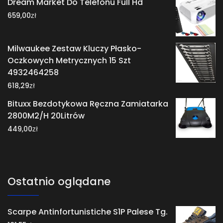
Dream Market Do Telefonu Full Hd
zł
659,00
Milwaukee Zestaw Kluczy Płasko-
Oczkowych Metrycznych 15 Szt
4932464258
zł
618,29
Bituxx Bezdotykowa Ręczna Zamiatarka
2800M2/H 20Litrów
zł
449,00
Ostatnio oglądane
Scarpe Antinfortunistiche S1P Palese Tg.