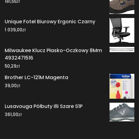
zł
181,55
Unique Fotel Biurowy Ergonic Czarny
zł
1 039,00
Milwaukee Klucz Płasko-Oczkowy 8Mm
4932471516
zł
50,29
Brother LC-121M Magenta
zł
39,00
Lusavouga Półbuty Illi Szare S1P
zł
361,00