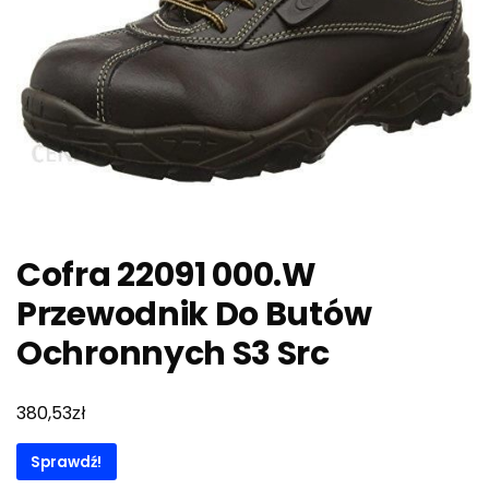
Cofra 22091 000.W
Przewodnik Do Butów
Ochronnych S3 Src
zł
380,53
Sprawdź!