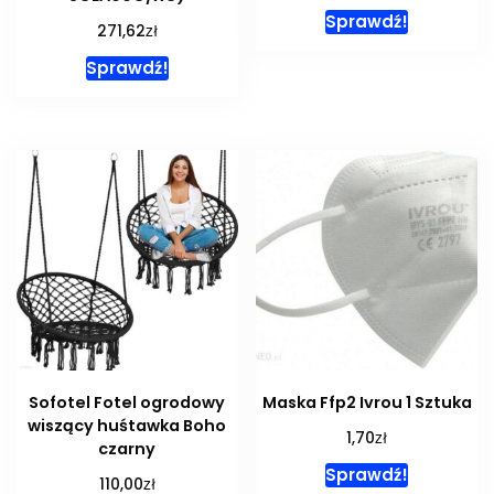
Sprawdź!
zł
271,62
Sprawdź!
Sofotel Fotel ogrodowy
Maska Ffp2 Ivrou 1 Sztuka
wiszący huśtawka Boho
zł
1,70
czarny
Sprawdź!
zł
110,00