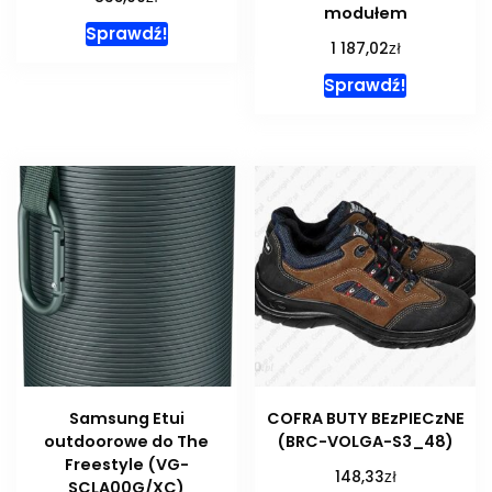
modułem
Sprawdź!
zł
1 187,02
Sprawdź!
Samsung Etui
COFRA BUTY BEzPIECzNE
outdoorowe do The
(BRC-VOLGA-S3_48)
Freestyle (VG-
zł
148,33
SCLA00G/XC)