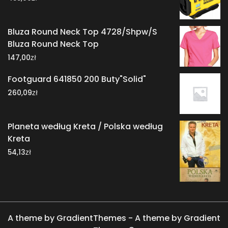
Bluza Round Neck Top 4728/Shpw/S
Bluza Round Neck Top
zł
147,00
Footguard 641850 200 Buty"Solid"
zł
260,09
Planeta według Kreta / Polska według
Kreta
zł
54,13
A theme by GradientThemes - A theme by Gradient