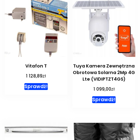
Vitafon T
Tuya Kamera Zewnętrzna
Obrotowa Solarna 2Mp 4G
zł
1 128,89
Lte (VIDIPTZT4GS)
Sprawdź!
zł
1 099,00
Sprawdź!