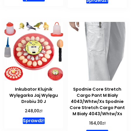
Sprawdź!
Inkubator Klujnik
Spodnie Core Stretch
Wylęgarka Jaj Wylęgu
Cargo Pant M Biały
Drobiu 30 J
4043/Whtw/Xs Spodnie
Core Stretch Cargo Pant
zł
248,00
M Biały 4043/Whtw/Xs
Sprawdź!
zł
164,00