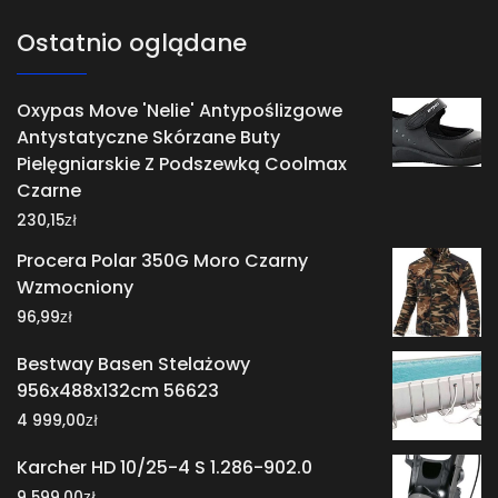
Ostatnio oglądane
Oxypas Move 'Nelie' Antypoślizgowe
Antystatyczne Skórzane Buty
Pielęgniarskie Z Podszewką Coolmax
Czarne
zł
230,15
Procera Polar 350G Moro Czarny
Wzmocniony
zł
96,99
Bestway Basen Stelażowy
956x488x132cm 56623
zł
4 999,00
Karcher HD 10/25-4 S 1.286-902.0
zł
9 599,00