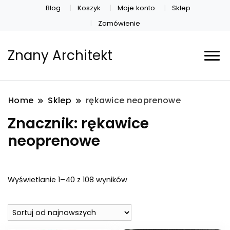
Blog
Koszyk
Moje konto
Sklep
Zamówienie
Znany Architekt
Home
Sklep
rękawice neoprenowe
Znacznik:
rękawice
neoprenowe
Posortowane
Wyświetlanie 1–40 z 108 wyników
według
najnowszych