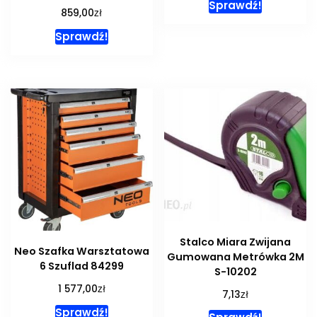
Sprawdź!
zł
859,00
Sprawdź!
Stalco Miara Zwijana
Neo Szafka Warsztatowa
Gumowana Metrówka 2M
6 Szuflad 84299
S-10202
zł
1 577,00
zł
7,13
Sprawdź!