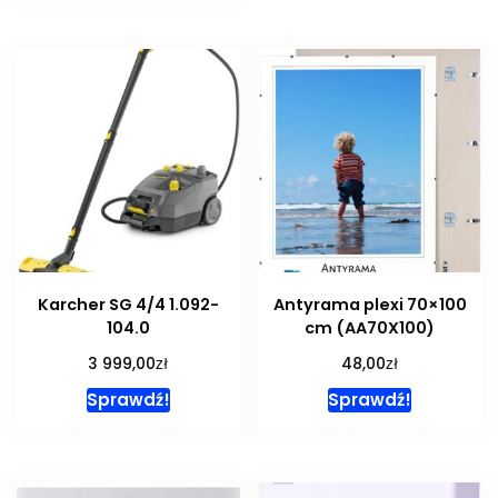
Karcher SG 4/4 1.092-
Antyrama plexi 70×100
104.0
cm (AA70X100)
zł
zł
3 999,00
48,00
Sprawdź!
Sprawdź!