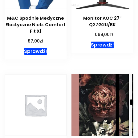
M&C Spodnie Medyczne
Monitor AOC 27″
Elastyczne Nieb. Comfort
Q27G2U/BK
Fit Xl
zł
1 069,00
zł
87,00
Sprawdź!
Sprawdź!