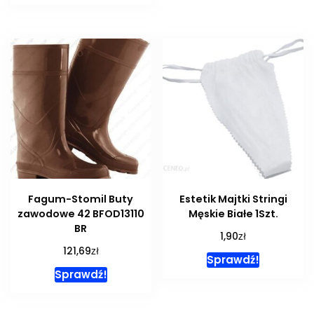
Fagum-Stomil Buty
Estetik Majtki Stringi
zawodowe 42 BFOD13110
Męskie Białe 1Szt.
BR
zł
1,90
zł
121,69
Sprawdź!
Sprawdź!