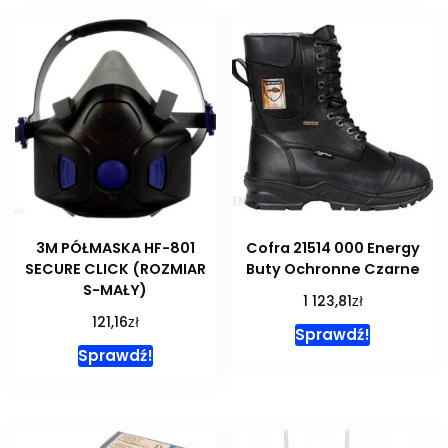
3M PÓŁMASKA HF-801
Cofra 21514 000 Energy
SECURE CLICK (ROZMIAR
Buty Ochronne Czarne
S-MAŁY)
zł
1 123,81
zł
121,16
Sprawdź!
Sprawdź!