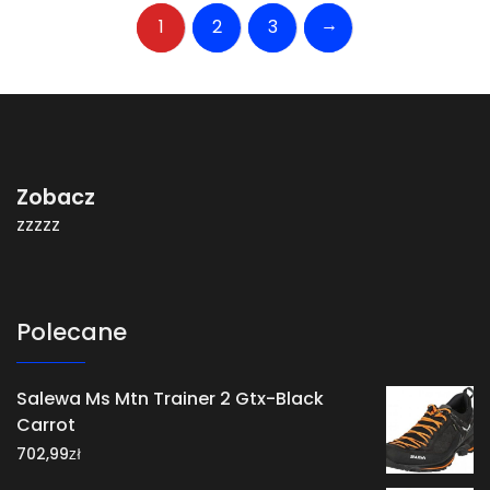
→
1
2
3
Zobacz
zzzzz
Polecane
Salewa Ms Mtn Trainer 2 Gtx-Black
Carrot
zł
702,99