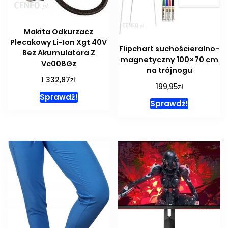
Makita Odkurzacz
Plecakowy Li-Ion Xgt 40V
Flipchart suchościeralno-
Bez Akumulatora Z
magnetyczny 100×70 cm
Vc008Gz
na trójnogu
zł
1 332,87
zł
199,95
Sprawdź!
Sprawdź!