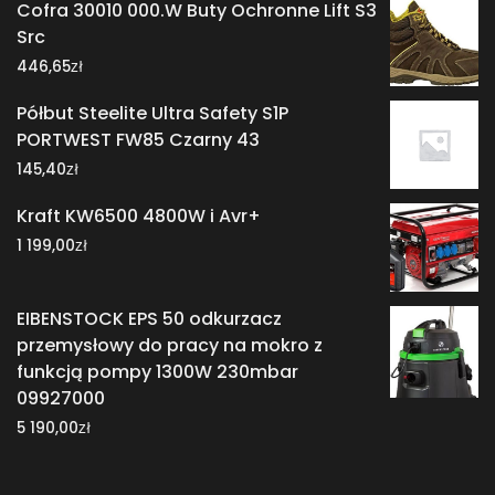
Cofra 30010 000.W Buty Ochronne Lift S3
Src
zł
446,65
Półbut Steelite Ultra Safety S1P
PORTWEST FW85 Czarny 43
zł
145,40
Kraft KW6500 4800W i Avr+
zł
1 199,00
EIBENSTOCK EPS 50 odkurzacz
przemysłowy do pracy na mokro z
funkcją pompy 1300W 230mbar
09927000
zł
5 190,00