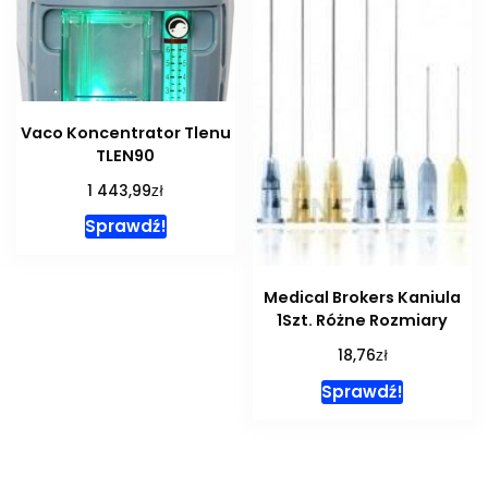
Vaco Koncentrator Tlenu
TLEN90
zł
1 443,99
Sprawdź!
Medical Brokers Kaniula
1Szt. Różne Rozmiary
zł
18,76
Sprawdź!