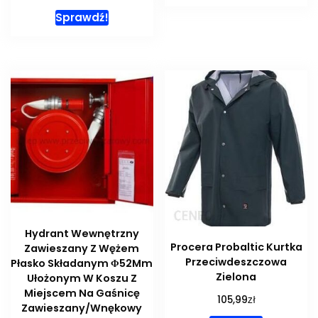
Sprawdź!
Hydrant Wewnętrzny
Procera Probaltic Kurtka
Zawieszany Z Wężem
Przeciwdeszczowa
Płasko Składanym Φ52Mm
Zielona
Ułożonym W Koszu Z
Miejscem Na Gaśnicę
zł
105,99
Zawieszany/Wnękowy