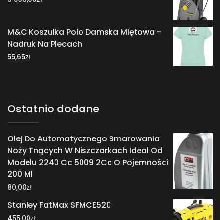
M&C Koszulka Polo Damska Miętowa -
Nadruk Na Plecach
zł
55,65
Ostatnio dodane
Olej Do Automatycznego Smarowania
Noży Tnących W Niszczarkach Ideal Od
Modelu 2240 Cc 5009 2Cc O Pojemności
200 Ml
zł
80,00
Stanley FatMax SFMCE520
zł
455,00