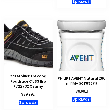
Sprawdź!
Caterpillar Trekkingi
PHILIPS AVENT Natural 260
Roadrace Ct S3 Hro
ml 1M+ SCF693/17
P722732 Czarny
zł
36,99
zł
339,99
Sprawdź!
Sprawdź!