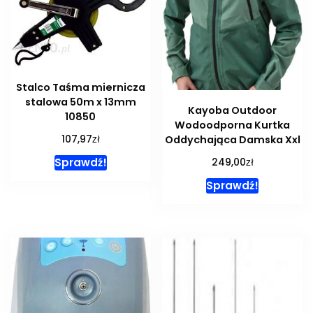
Stalco Taśma miernicza
stalowa 50m x 13mm
Kayoba Outdoor
10850
Wodoodporna Kurtka
zł
107,97
Oddychająca Damska Xxl
zł
Sprawdź!
249,00
Sprawdź!