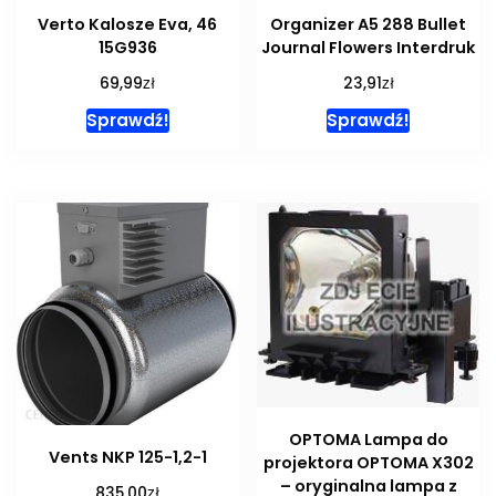
Verto Kalosze Eva, 46
Organizer A5 288 Bullet
15G936
Journal Flowers Interdruk
zł
zł
69,99
23,91
Sprawdź!
Sprawdź!
OPTOMA Lampa do
Vents NKP 125-1,2-1
projektora OPTOMA X302
– oryginalna lampa z
zł
835,00