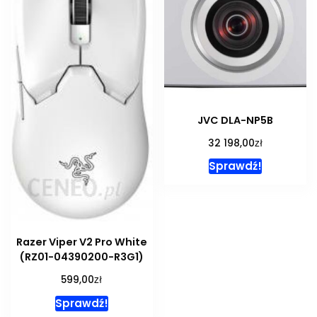
JVC DLA-NP5B
zł
32 198,00
Sprawdź!
Razer Viper V2 Pro White
(RZ01-04390200-R3G1)
zł
599,00
Sprawdź!