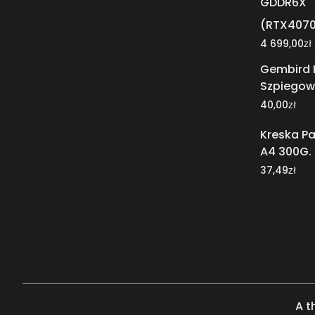
GDDR6X
(RTX4070
zł
4 699,00
Gembird
Szpiegow
zł
40,00
Kreska P
A4 300G.
zł
37,49
A t