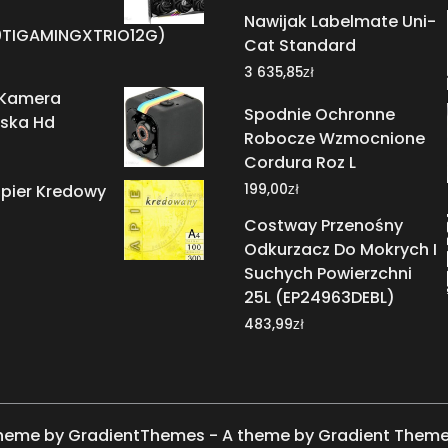
Nawijak Labelmate Uni-
TIGAMINGXTRIO12G)
Cat Standard
zł
3 635,85
 Kamera
Spodnie Ochronne
ska Hd
Robocze Wzmocnione
Cordura Roz L
zł
apier Kredowy
199,00
Costway Przenośny
Odkurzacz Do Mokrych I
Suchych Powierzchni
25L (EP24963DEBL)
zł
483,99
heme by GradientThemes - A theme by Gradient Them