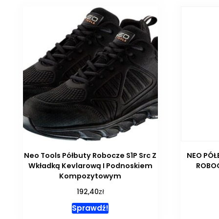
Neo Tools Półbuty Robocze S1P Src Z
NEO PÓŁ
Wkładką Kevlarową I Podnoskiem
ROBOC
Kompozytowym
zł
192,40
Sprawdź!