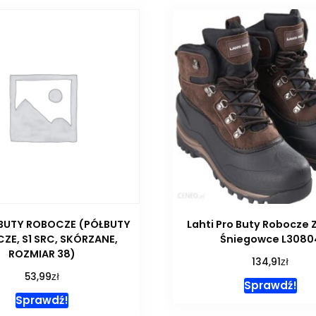
BUTY ROBOCZE (PÓŁBUTY
Lahti Pro Buty Robocze
ZE, S1 SRC, SKÓRZANE,
Śniegowce L3080
ROZMIAR 38)
zł
134,91
zł
53,99
Sprawdź!
Sprawdź!