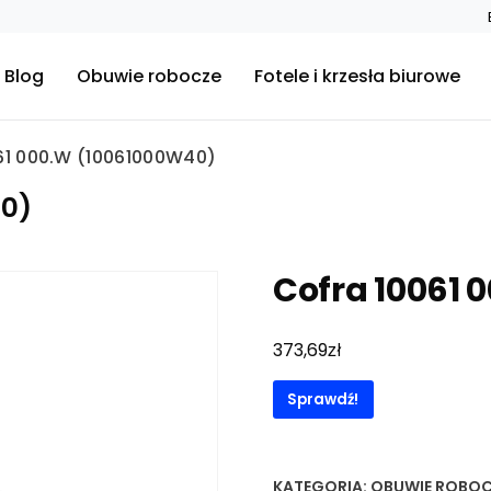
Blog
Obuwie robocze
Fotele i krzesła biurowe
61 000.W (10061000W40)
40)
Cofra 10061 
zł
373,69
Sprawdź!
KATEGORIA:
OBUWIE ROBOC