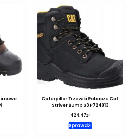
 Zimowe
Caterpillar Trzewiki Robocze Cat
4
Striver Bump S3 P724913
zł
424,47
Sprawdź!