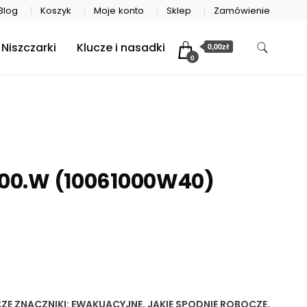
Blog
Koszyk
Moje konto
Sklep
Zamówienie
Niszczarki
Klucze i nasadki
0,00zł
0
000.W (10061000W40)
ZE
ZNACZNIKI:
EWAKUACYJNE
,
JAKIE SPODNIE ROBOCZE
,