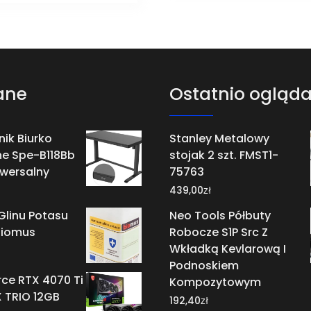
ane
Ostatnio ogląd
ik Biurko
Stanley Metalowy
ne Spe-B118Bb
stojak 2 szt. FMST1-
iwersalny
75763
zł
439,00
Glinu Potasu
Neo Tools Półbuty
Biomus
Robocze S1P Src Z
Wkładką Kevlarową I
Podnoskiem
ce RTX 4070 Ti
Kompozytowym
 TRIO 12GB
zł
192,40