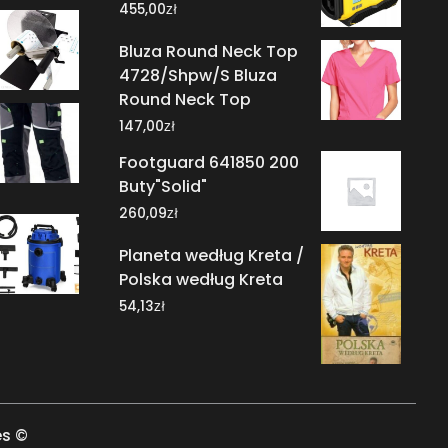
zł
455,00
Bluza Round Neck Top
4728/Shpw/S Bluza
Round Neck Top
zł
147,00
Footguard 641850 200
Buty"Solid"
zł
260,09
Planeta według Kreta /
Polska według Kreta
zł
54,13
es ©