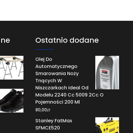
ane
Ostatnio dodane
Olej Do
Automatycznego
Smarowania Noży
Tnących W
Niszczarkach Ideal Od
Modelu 2240 Cc 5009 2Cc O
Pojemności 200 Ml
zł
80,00
Stanley FatMax
SFMCE520