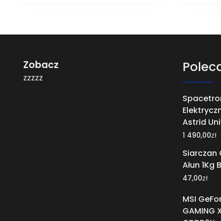
Zobacz
Polec
zzzzz
Spacetron
Elektrycz
Astrid Un
zł
1 490,00
Siarczan 
Ałun 1Kg 
zł
47,00
MSI GeFor
GAMING X