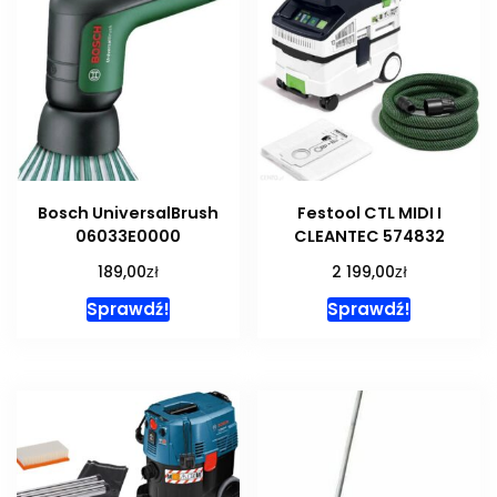
Bosch UniversalBrush
Festool CTL MIDI I
06033E0000
CLEANTEC 574832
zł
zł
189,00
2 199,00
Sprawdź!
Sprawdź!