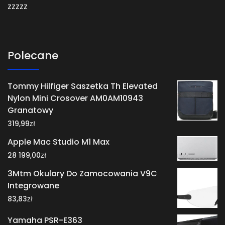
zzzzz
Polecane
Tommy Hilfiger Saszetka Th Elevated
Nylon Mini Crosover AM0AM10943
Granatowy
zł
319,99
Apple Mac Studio M1 Max
zł
28 199,00
3Mtm Okulary Do Zamocowania V9C
Integrowane
zł
83,83
Yamaha PSR-E363