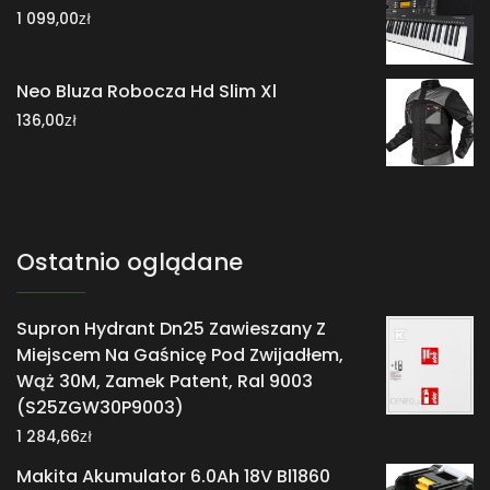
zł
1 099,00
Neo Bluza Robocza Hd Slim Xl
zł
136,00
Ostatnio oglądane
Supron Hydrant Dn25 Zawieszany Z
Miejscem Na Gaśnicę Pod Zwijadłem,
Wąż 30M, Zamek Patent, Ral 9003
(S25ZGW30P9003)
zł
1 284,66
Makita Akumulator 6.0Ah 18V Bl1860