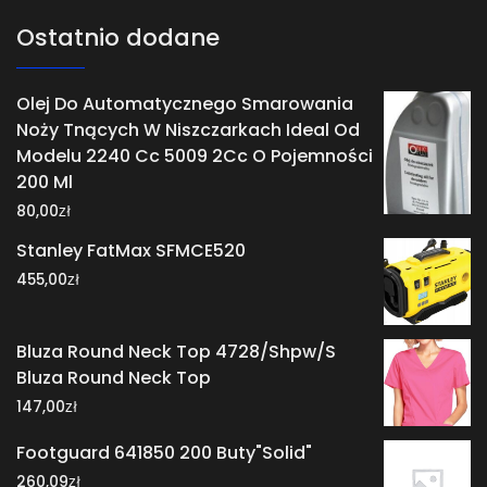
Ostatnio dodane
Olej Do Automatycznego Smarowania
Noży Tnących W Niszczarkach Ideal Od
Modelu 2240 Cc 5009 2Cc O Pojemności
200 Ml
zł
80,00
Stanley FatMax SFMCE520
zł
455,00
Bluza Round Neck Top 4728/Shpw/S
Bluza Round Neck Top
zł
147,00
Footguard 641850 200 Buty"Solid"
zł
260,09