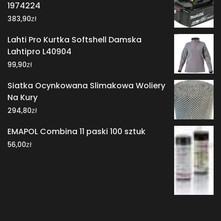
1974224
zł
383,90
Lahti Pro Kurtka Softshell Damska
Lahtipro L40904
zł
99,90
Siatka Ocynkowana Slimakowa Woliery
Na Kury
zł
294,80
EMAPOL Combina 11 paski 100 sztuk
zł
56,00