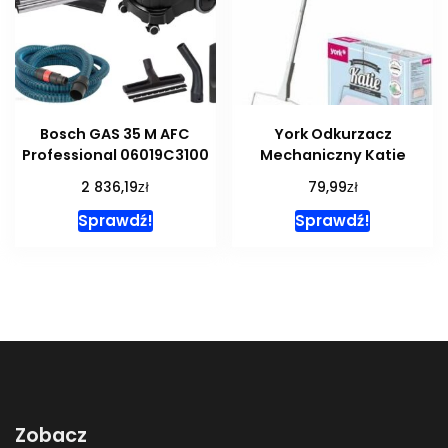
Bosch GAS 35 M AFC
York Odkurzacz
Professional 06019C3100
Mechaniczny Katie
zł
zł
2 836,19
79,99
Sprawdź!
Sprawdź!
Zobacz