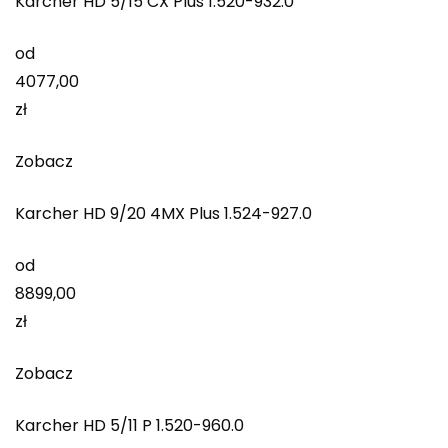
Karcher HD 5/15 CX Plus 1.520-932.0
od
4077,00
zł
Zobacz
Karcher HD 9/20 4MX Plus 1.524-927.0
od
8899,00
zł
Zobacz
Karcher HD 5/11 P 1.520-960.0