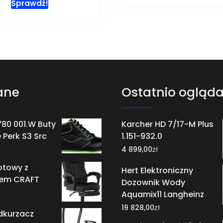
Sprawdź!
ane
Ostatnio ogląd
80 001.W Buty
Karcher HD 7/17-M Plus
Perk S3 Src
1.151-932.0
zł
4 899,00
otowy z
Hert Elektroniczny
em CRAFT
Dozownik Wody
Aquamix11 Langheinz
zł
19 828,00
dkurzacz