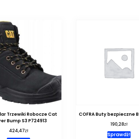
lar Trzewiki Robocze Cat
COFRA Buty bezpieczne 
iver Bump S3 P724913
zł
190,28
zł
424,47
Sprawdź!