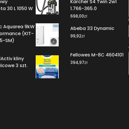
owy
Karcher S4 Twin 2w1
ta 30 L 1050 W
1.766-365.0
zł
698,00
c Aquarea 9kW
Abeba 33 Dynamic
formance (KIT-
zł
99,92
5-SM)
Fellowes M-8C 4604101
Activ kliny
zł
394,97
cowe 3 szt.