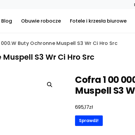
Blog
Obuwie robocze
Fotele i krzesła biurowe
0 000.W Buty Ochronne Muspell S3 Wr Ci Hro Src
 Muspell S3 Wr Ci Hro Src
Cofra 1 00 0
Muspell S3 Wr
zł
695,17
Sprawdź!