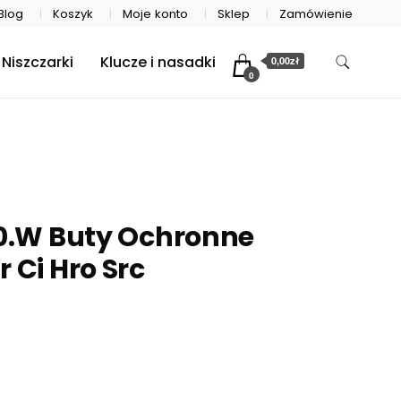
Blog
Koszyk
Moje konto
Sklep
Zamówienie
Niszczarki
Klucze i nasadki
0,00zł
0
00.W Buty Ochronne
 Ci Hro Src