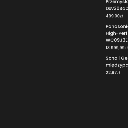
Przemysł
Dxv30Sap
zł
499,00
Panasoni
High-Per
WC09J3E
zł
18 999,99
Scholl Gel
międzypal
zł
22,97