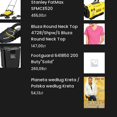
Stanley FatMax
SFMCE520
zł
455,00
Bluza Round Neck Top
4728/Shpw/S Bluza
Round Neck Top
zł
147,00
Footguard 641850 200
Buty"Solid"
zł
260,09
Planeta według Kreta /
Polska według Kreta
zł
54,13