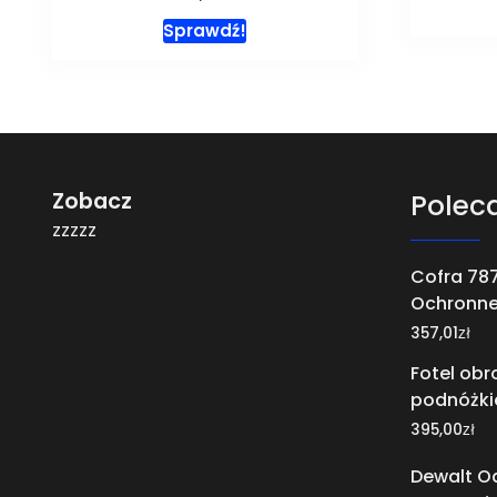
Sprawdź!
Zobacz
Polec
zzzzz
Cofra 787
Ochronne 
zł
357,01
Fotel obr
podnóżki
zł
395,00
Dewalt O