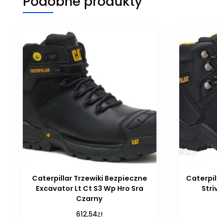
Podobne produkty
Caterpillar Trzewiki Bezpieczne
Caterpil
Excavator Lt Ct S3 Wp Hro Sra
Str
Czarny
zł
612,54