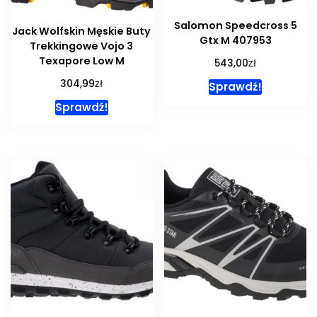
Salomon Speedcross 5
Jack Wolfskin Męskie Buty
Gtx M 407953
Trekkingowe Vojo 3
Texapore Low M
zł
543,00
zł
304,99
Sprawdź!
Sprawdź!