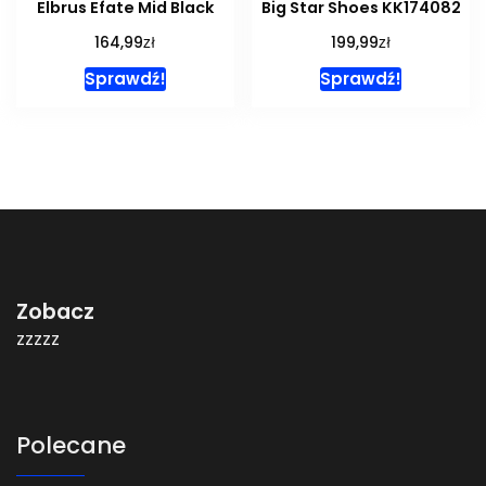
Elbrus Efate Mid Black
Big Star Shoes KK174082
zł
zł
164,99
199,99
Sprawdź!
Sprawdź!
Zobacz
zzzzz
Polecane