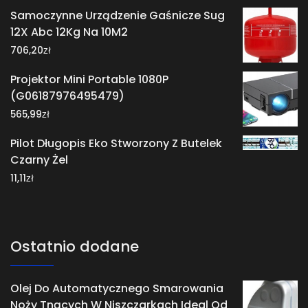
Samoczynne Urządzenie Gaśnicze Sug
12X Abc 12Kg Na 10M2
zł
706,20
Projektor Mini Portable 1080P
(G06187976495479)
zł
565,99
Pilot Długopis Eko Stworzony Z Butelek
Czarny Żel
zł
11,11
Ostatnio dodane
Olej Do Automatycznego Smarowania
Noży Tnących W Niszczarkach Ideal Od