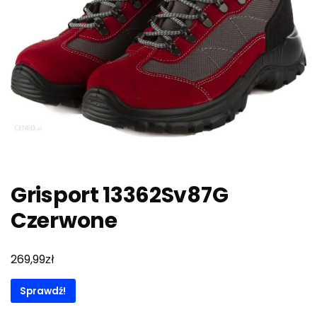
Grisport 13362Sv87G
Czerwone
zł
269,99
Sprawdź!