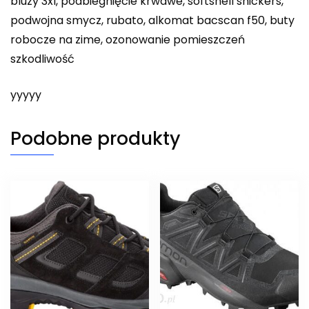
bluzy 3xl, podbiegnięcie krwawe, softshell snickers,
podwojna smycz, rubato, alkomat bacscan f50, buty
robocze na zime, ozonowanie pomieszczeń
szkodliwość
yyyyy
Podobne produkty