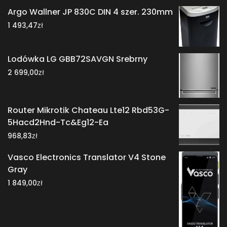
Argo Wallner JP 830C DIN 4 szer. 230mm
zł
1 493,47
Lodówka LG GBB72SAVGN Srebrny
zł
2 699,00
Router Mikrotik Chateau Lte12 Rbd53G-
5Hacd2Hnd-Tc&Eg12-Ea
zł
968,83
Vasco Electronics Translator V4 Stone
Gray
zł
1 849,00