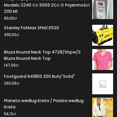
Modelu 2240 Cc 5009 2Cc O Pojemności
200 Ml
zł
80,00
Stanley FatMax SFMCE520
zł
455,00
Bluza Round Neck Top 4728/Shpw/S
Bluza Round Neck Top
zł
147,00
Footguard 641850 200 Buty"Solid"
zł
260,09
Planeta według Kreta / Polska według
Kreta
zł
54,13