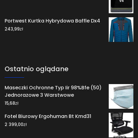
Portwest Kurtka Hybrydowa Baffle Dx4
zł
243,99
Ostatnio oglądane
Maseczki Ochronne Typ Iir 98%Bfe (50)
Jednorazowe 3 Warstwowe
zł
15,68
Fotel Biurowy Ergohuman Bt Kmd31
zł
2 399,00