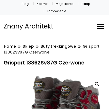
Blog
Koszyk
Moje konto
Sklep
Zamówienie
Znany Architekt
Home
Sklep
Buty trekkingowe
Grisport
13362Sv87G Czerwone
Grisport 13362Sv87G Czerwone