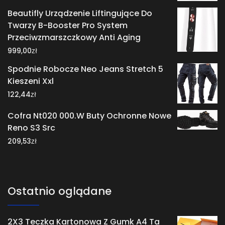
Beautifly Urządzenie Liftingujące Do
Twarzy B-Booster Pro System
Przeciwzmarszczkowy Anti Aging
zł
999,00
Spodnie Robocze Neo Jeans Stretch 5
Kieszeni Xxl
zł
122,44
Cofra Nt020 000.W Buty Ochronne Nowe
Reno S3 Src
zł
209,53
Ostatnio oglądane
2X3 Teczka Kartonowa Z Gumk A4 Ta