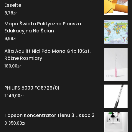
Esselte
zł
8,78
Mapa Świata Polityczna Plansza
Edukacyjna Na Ścian
zł
9,99
Alfa Aqulift Nici Pdo Mono Grip 10Szt.
Różne Rozmiary
zł
180,00
PHILIPS 5000 FC6726/01
zł
1 149,00
Topson Koncentrator Tlenu 3 L Ksoc 3
zł
3 350,00