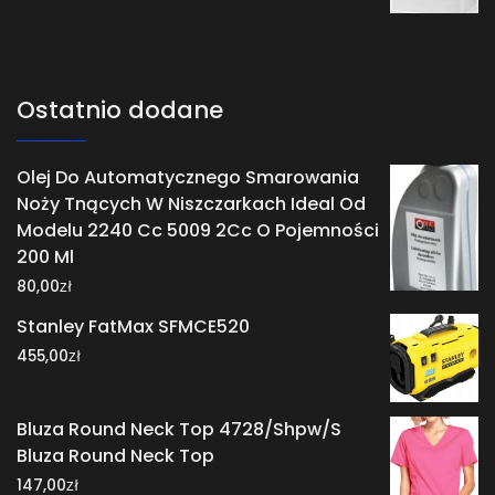
Ostatnio dodane
Olej Do Automatycznego Smarowania
Noży Tnących W Niszczarkach Ideal Od
Modelu 2240 Cc 5009 2Cc O Pojemności
200 Ml
zł
80,00
Stanley FatMax SFMCE520
zł
455,00
Bluza Round Neck Top 4728/Shpw/S
Bluza Round Neck Top
zł
147,00