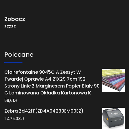
Zobacz
zzzzz
Polecane
Clairefontaine 9045C A Zeszyt W
Twardej Oprawie A4 21X29 7cm 192
Strony Linie Z Marginesem Papier Biały 90
G Laminowana Okładka Kartonowa K
zł
58,61
Zebra Zd421T(ZD4A04230EM00EZ)
zł
1 475,08