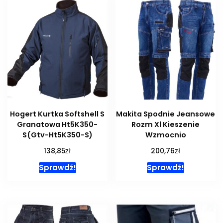
Hogert Kurtka Softshell S
Makita Spodnie Jeansowe
Granatowa Ht5K350-
Rozm Xl Kieszenie
S(Gtv-Ht5K350-S)
Wzmocnio
zł
zł
138,85
200,76
Sprawdź!
Sprawdź!