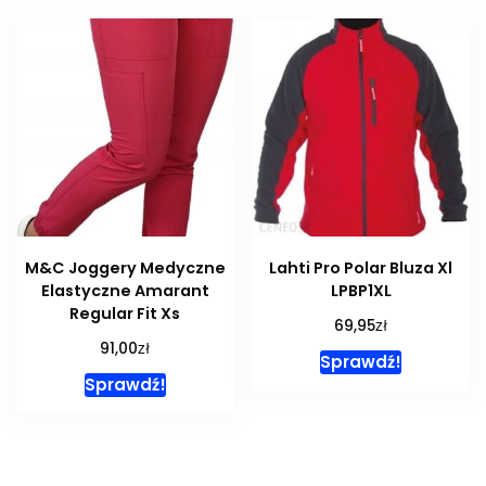
M&C Joggery Medyczne
Lahti Pro Polar Bluza Xl
Elastyczne Amarant
LPBP1XL
Regular Fit Xs
zł
69,95
zł
91,00
Sprawdź!
Sprawdź!