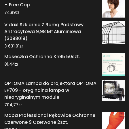
+ Free Cap
zł
74,99
Vidaxl Szklarnia Z Ramą Podstawy
Antracytowa 9,98 M² Aluminiowa
(3098019)
zł
3 631,91
Maseczka Ochronna Kn95 50szt.
zł
81,44
OPTOMA Lampa do projektora OPTOMA
EP709 - oryginalna lampa w
nieoryginalnym module
zł
704,77
Mapa Professional Rękawice Ochronne
Czerwone 9 Czerwone 2szt.