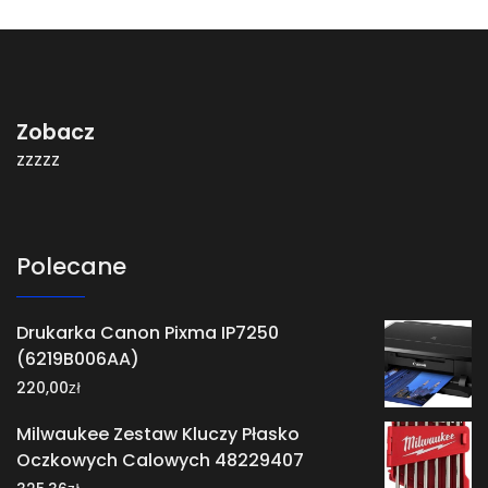
Zobacz
zzzzz
Polecane
Drukarka Canon Pixma IP7250
(6219B006AA)
zł
220,00
Milwaukee Zestaw Kluczy Płasko
Oczkowych Calowych 48229407
zł