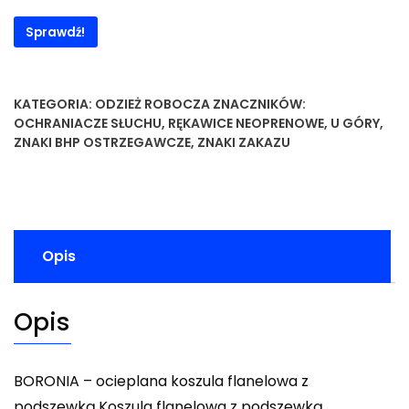
Sprawdź!
KATEGORIA:
ODZIEŻ ROBOCZA
ZNACZNIKÓW:
OCHRANIACZE SŁUCHU
,
RĘKAWICE NEOPRENOWE
,
U GÓRY
,
ZNAKI BHP OSTRZEGAWCZE
,
ZNAKI ZAKAZU
Opis
Opis
BORONIA – ocieplana koszula flanelowa z
podszewką.Koszula flanelowa z podszewką