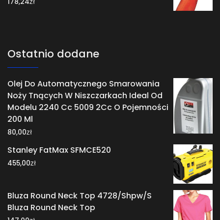
zł
178,24
Ostatnio dodane
Olej Do Automatycznego Smarowania
Noży Tnących W Niszczarkach Ideal Od
Modelu 2240 Cc 5009 2Cc O Pojemności
200 Ml
zł
80,00
Stanley FatMax SFMCE520
zł
455,00
Bluza Round Neck Top 4728/Shpw/S
Bluza Round Neck Top
zł