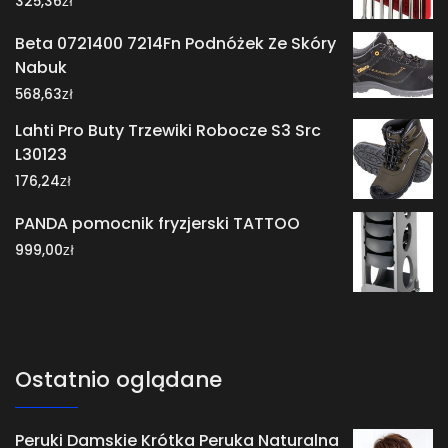
325,36
Beta 0721400 7214Fn Podnóżek Ze Skóry
Nabuk
zł
568,63
Lahti Pro Buty Trzewiki Robocze S3 Src
L30123
zł
176,24
PANDA pomocnik fryzjerski TATTOO
zł
999,00
Ostatnio oglądane
Peruki Damskie Krótka Peruka Naturalna