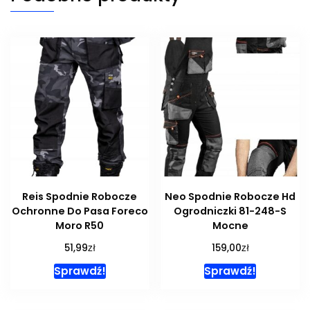
Reis Spodnie Robocze
Neo Spodnie Robocze Hd
Ochronne Do Pasa Foreco
Ogrodniczki 81-248-S
Moro R50
Mocne
zł
zł
51,99
159,00
Sprawdź!
Sprawdź!