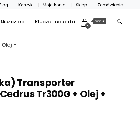
Blog
Koszyk
Moje konto
Sklep
Zamówienie
Niszczarki
Klucze i nasadki
0,00zł
0
 Olej +
ka) Transporter
Cedrus Tr300G + Olej +