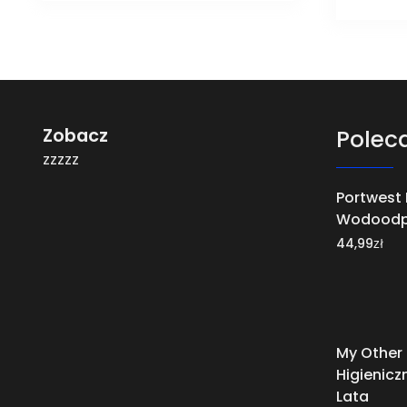
Zobacz
Polec
zzzzz
Portwest 
Wodoodp
zł
44,99
My Other
Higienicz
Lata