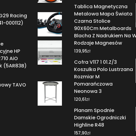
Tablica Magnetyczna
Metalowa Mapa Świata
 G29 Racing
Czarna Stolice
1-000112)
90X60Cm Metalboards
Blacha Z Nadrukiem Na W
Rodzaje Magnesów
ie
cyjne HP
zł
139,95
710 AiO
Cofra V117 1 01.Z/3
nk (5AR83B)
Koszulka Polo Lustrzana
Rozmiar M
Pomarańczowa
awowy TAVO
Neonowa 3
zł
120,61
Planam Spodnie
Damskie Ogrodniczki
Highline R48
zł
157,90