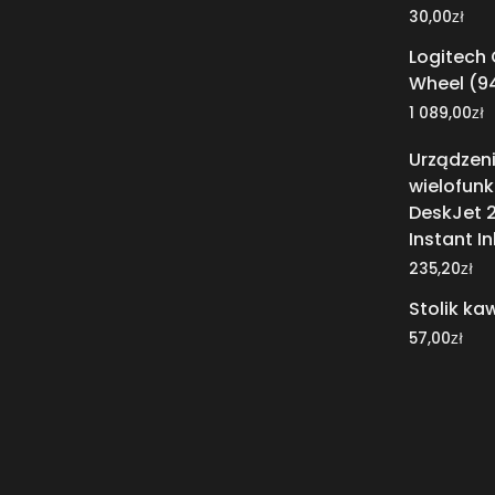
zł
30,00
Logitech
Wheel (94
zł
1 089,00
Urządzen
wielofunk
DeskJet 2
Instant I
zł
235,20
Stolik k
zł
57,00