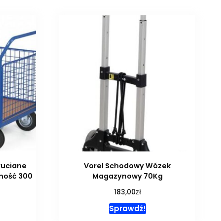
ruciane
Vorel Schodowy Wózek
ność 300
Magazynowy 70Kg
zł
183,00
Sprawdź!