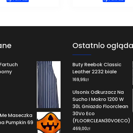
ane
Ostatnio ogląd
Fartuch
Buty Reebok Classic
orny
Leather 2232 biale
zł
169,99
Ulsonix Odkurzacz Na
Sucho I Mokro 1200 W
30L Gniazdo Floorclean
30Vo Eco
 Me Maseczka
(FLOORCLEAN30VOECO)
na Pumpkin 69
zł
469,00