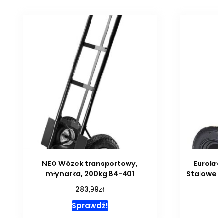
NEO Wózek transportowy,
Eurokr
młynarka, 200kg 84-401
Stalowe 
zł
283,99
Sprawdź!