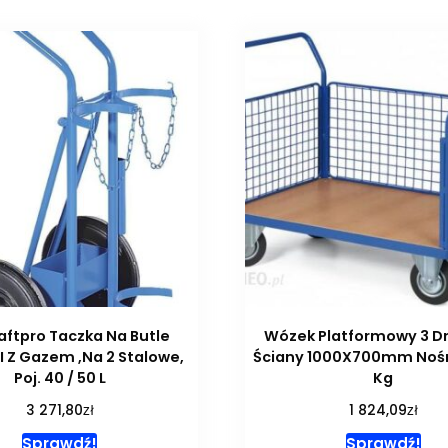
aftpro Taczka Na Butle
Wózek Platformowy 3 D
I Z Gazem ,Na 2 Stalowe,
Ściany 1000X700mm Noś
Poj. 40 / 50 L
Kg
zł
zł
3 271,80
1 824,09
Sprawdź!
Sprawdź!