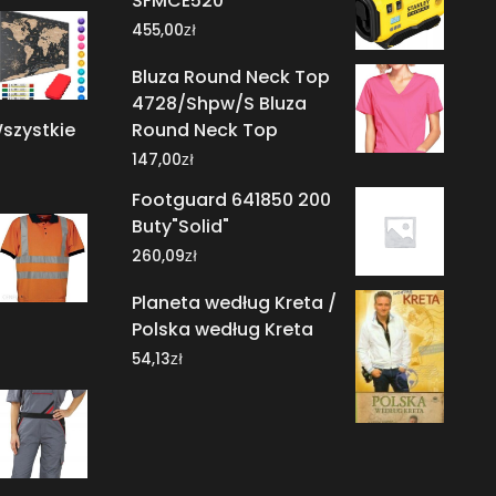
SFMCE520
zł
455,00
Bluza Round Neck Top
4728/Shpw/S Bluza
szystkie
Round Neck Top
zł
147,00
Footguard 641850 200
Buty"Solid"
zł
260,09
Planeta według Kreta /
Polska według Kreta
zł
54,13