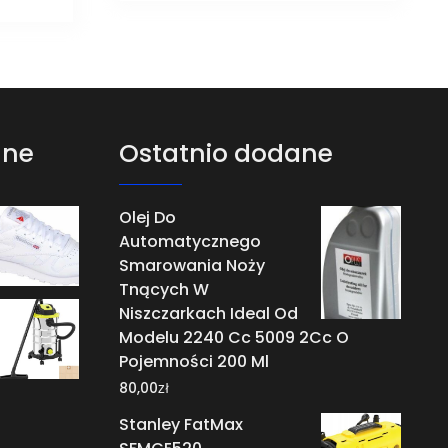
ane
Ostatnio dodane
Olej Do
Automatycznego
Smarowania Noży
Tnących W
Niszczarkach Ideal Od
Modelu 2240 Cc 5009 2Cc O
Pojemności 200 Ml
zł
80,00
Stanley FatMax