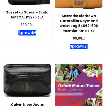
Saszetka Guess – Scala
Saszetka Biodrowa
HMSCAL P3276 BLA
Caterpillar Raymond
zł
339,99
Waist Bag 84062-506
Rozmiar: One size
Sprawdź!
zł
99,99
Sprawdź!
Calvin Klein Jeans