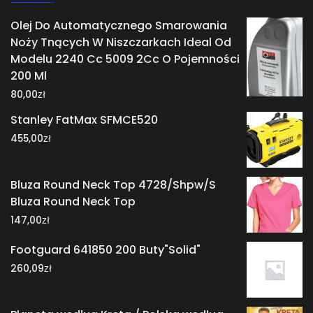
Olej Do Automatycznego Smarowania
Noży Tnących W Niszczarkach Ideal Od
Modelu 2240 Cc 5009 2Cc O Pojemności
200 Ml
zł
80,00
Stanley FatMax SFMCE520
zł
455,00
Bluza Round Neck Top 4728/Shpw/S
Bluza Round Neck Top
zł
147,00
Footguard 641850 200 Buty"Solid"
zł
260,09