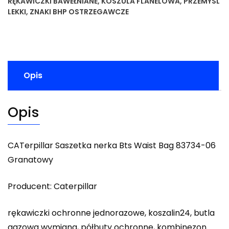
RĘKAWICZKI BAWEŁNIANE
,
KOSZULA FLANELOWA
,
PRZEMYSL
LEKKI
,
ZNAKI BHP OSTRZEGAWCZE
Opis
Opis
CATerpillar Saszetka nerka Bts Waist Bag 83734-06
Granatowy
Producent: Caterpillar
rękawiczki ochronne jednorazowe, koszalin24, butla
gazowa wymiana, półbuty ochronne, kombinezon