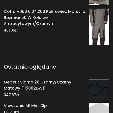
Cofra V056 0 04.Z50 Pokrowiec Marsylia
Rozmiar 50 W Kolorze
Antracytowym/Czarnym
zł
401,05
Ostatnio oglądane
Geberit Sigma 20 Czarny/Czarny
Matowy (115882DW1)
zł
347,87
Viewsonic M1 Mini Dlp
zł
1 182,01