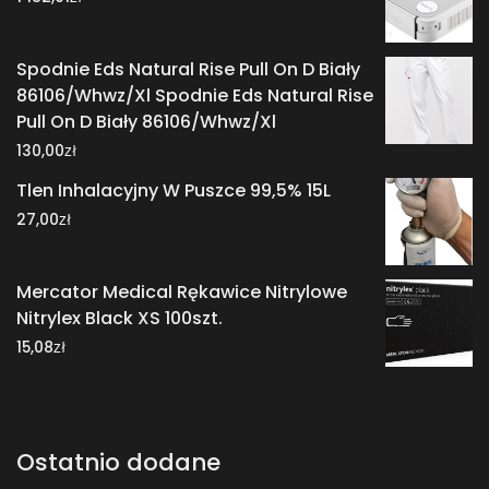
Spodnie Eds Natural Rise Pull On D Biały
86106/Whwz/Xl Spodnie Eds Natural Rise
Pull On D Biały 86106/Whwz/Xl
zł
130,00
Tlen Inhalacyjny W Puszce 99,5% 15L
zł
27,00
Mercator Medical Rękawice Nitrylowe
Nitrylex Black XS 100szt.
zł
15,08
Ostatnio dodane