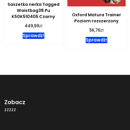
Saszetka nerka Tagged
Waistbag38 Pu
Oxford Matura Trainer
K50K510405 Czarny
Poziom rozszerzony
zł
449,99
zł
56,76
Sprawdź!
Sprawdź!
Zobacz
zzzzz