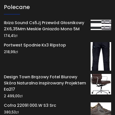
Polecane
Ibiza Sound Cs5Jj Przewód Głosnikowy
2X6,35Mm Meskie Gniazdo Mono 5M
zł
174,41
Portwest Spodnie Kx3 Ripstop
zł
218,99
Design Town Brązowy Fotel Biurowy
Skóra Naturalna Inspirowany Projektem
Ea217
zł
2 499,00
Cofra 22091 000.W S3 Src
zł
380,53