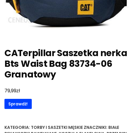
CATerpillar Saszetka nerka
Bts Waist Bag 83734-06
Granatowy
zł
79,99
Sprawdź!
KATEGORIA:
TORBY I SASZETKI MĘSKIE
ZNACZNIKI:
BIAŁE