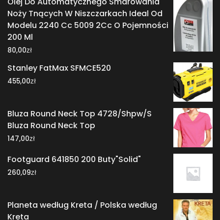
Olej Do Automatycznego Smarowania
Noży Tnących W Niszczarkach Ideal Od
Modelu 2240 Cc 5009 2Cc O Pojemności
200 Ml
zł
80,00
Stanley FatMax SFMCE520
zł
455,00
Bluza Round Neck Top 4728/Shpw/S
Bluza Round Neck Top
zł
147,00
Footguard 641850 200 Buty"Solid"
zł
260,09
Planeta według Kreta / Polska według
Kreta