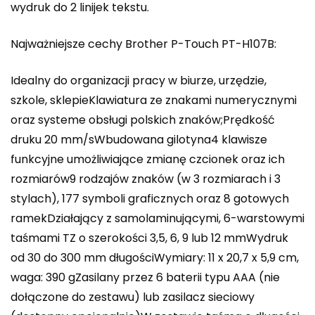
wydruk do 2 linijek tekstu.
Najważniejsze cechy Brother P-Touch PT-H107B:
Idealny do organizacji pracy w biurze, urzędzie,
szkole, sklepieKlawiatura ze znakami numerycznymi
oraz systeme obsługi polskich znaków;Prędkość
druku 20 mm/sWbudowana gilotyna4 klawisze
funkcyjne umożliwiające zmianę czcionek oraz ich
rozmiarów9 rodzajów znaków (w 3 rozmiarach i 3
stylach), 177 symboli graficznych oraz 8 gotowych
ramekDziałający z samolaminującymi, 6-warstowymi
taśmami TZ o szerokości 3,5, 6, 9 lub 12 mmWydruk
od 30 do 300 mm długościWymiary: 11 x 20,7 x 5,9 cm,
waga: 390 gZasilany przez 6 baterii typu AAA (nie
dołączone do zestawu) lub zasilacz sieciowy