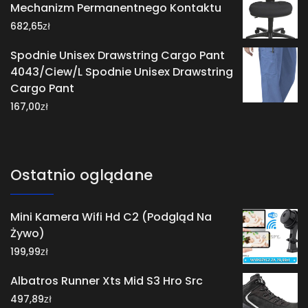
Mechanizm Permanentnego Kontaktu
zł
682,65
Spodnie Unisex Drawstring Cargo Pant
4043/Ciew/L Spodnie Unisex Drawstring
Cargo Pant
zł
167,00
Ostatnio oglądane
Mini Kamera Wifi Hd C2 (Podgląd Na
Żywo)
zł
199,99
Albatros Runner Xts Mid S3 Hro Src
zł
497,89