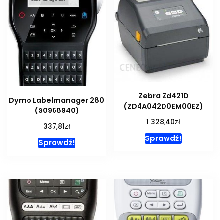
Zebra Zd421D
Dymo Labelmanager 280
(ZD4A042D0EM00EZ)
(S0968940)
zł
1 328,40
zł
337,81
Sprawdź!
Sprawdź!