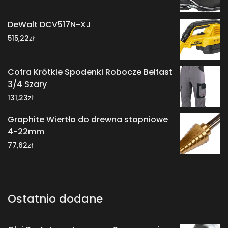
DeWalt DCV517N-XJ
zł
515,22
Cofra Krótkie Spodenki Robocze Belfast
3/4 Szary
zł
131,23
Graphite Wiertło do drewna stopniowe
4-22mm
zł
77,62
Ostatnio dodane