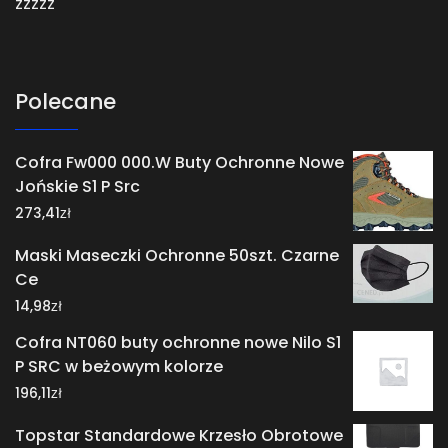
zzzzz
Polecane
Cofra Fw000 000.W Buty Ochronne Nowe
Jońskie S1 P Src
zł
273,41
Maski Maseczki Ochronne 50szt. Czarne
Ce
zł
14,98
Cofra NT060 buty ochronne nowe Nilo S1
P SRC w beżowym kolorze
zł
196,11
Topstar Standardowe Krzesło Obrotowe