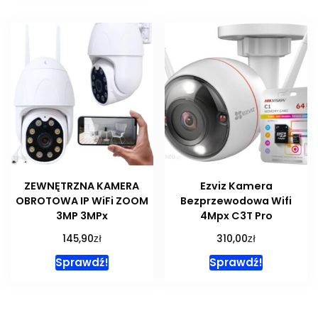
ZEWNĘTRZNA KAMERA
Ezviz Kamera
OBROTOWA IP WiFi ZOOM
Bezprzewodowa Wifi
3MP 3MPx
4Mpx C3T Pro
zł
zł
145,90
310,00
Sprawdź!
Sprawdź!