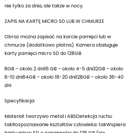
nie tylko za dnia, ale także w nocy.
ZAPIS NA KARTĘ MICRO SD LUB W CHMURZE
Obraz można zapisać na karcie pamięci lub w
chmurze (dodatkowo płatna). Kamera obsługuje
karty pamięci micro SD do 128GB.
8GB – około 2 dni16 GB – około 4-5 dni32GB – około
8-10 dni64GB – około 18-20 dni128GB – około 36-40
dni
Specyfikacja:
Materiał: tworzywo metal i ABSDetekcja ruchu:
takRozpoznawanie kształtów człowieka: takWspiera
karty micro SD o pojemności do 128 GB (nie