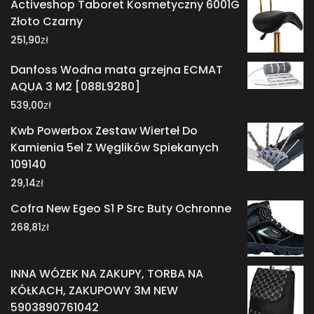
Activeshop Taboret Kosmetyczny 6001G
Złoto Czarny
zł
251,90
Danfoss Wodna mata grzejna ECMAT
AQUA 3 M2 [088L9280]
zł
539,00
Kwb Powerbox Zestaw Wierteł Do
Kamienia 5el Z Węglików Spiekanych
109140
zł
29,14
Cofra New Egeo S1 P Src Buty Ochronne
zł
268,81
INNA WÓZEK NA ZAKUPY, TORBA NA
KÓŁKACH, ZAKUPOWY 3M NEW
5903890761042