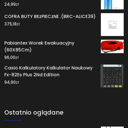
zł
24,99
COFRA BUTY BEzPIECzNE .(BRC-ALICE39)
zł
375,18
Pabiantex Worek Ewakuacyjny
(60X85Cm)
zł
96,00
Casio Kalkulatory Kalkulator Naukowy
Fx-82Es Plus 2Nd Edition
zł
94,90
Ostatnio oglądane