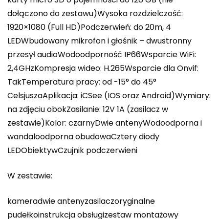
dołączono do zestawu)Wysoka rozdzielczość:
1920×1080 (Full HD)Podczerwień: do 20m, 4
LEDWbudowany mikrofon i głośnik – dwustronny
przesył audioWodoodporność IP66Wsparcie WiFi:
2,4GHzKompresja wideo: H.265Wsparcie dla Onvif:
TakTemperatura pracy: od -15° do 45°
CelsjuszaAplikacja: iCSee (IOS oraz Android)Wymiary:
na zdjęciu obokZasilanie: 12V 1A (zasilacz w
zestawie)Kolor: czarnyDwie antenyWodoodporna i
wandaloodporna obudowaCztery diody
LEDObiektywCzujnik podczerwieni
W zestawie:
kameradwie antenyzasilaczoryginalne
pudełkoinstrukcja obsługizestaw montażowy