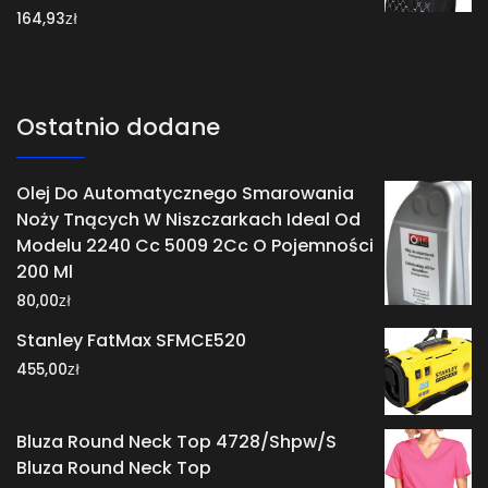
zł
164,93
Ostatnio dodane
Olej Do Automatycznego Smarowania
Noży Tnących W Niszczarkach Ideal Od
Modelu 2240 Cc 5009 2Cc O Pojemności
200 Ml
zł
80,00
Stanley FatMax SFMCE520
zł
455,00
Bluza Round Neck Top 4728/Shpw/S
Bluza Round Neck Top