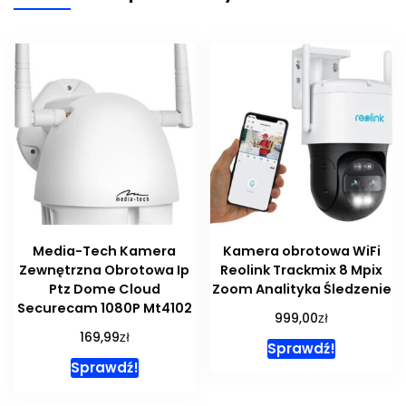
Media-Tech Kamera
Kamera obrotowa WiFi
Zewnętrzna Obrotowa Ip
Reolink Trackmix 8 Mpix
Ptz Dome Cloud
Zoom Analityka Śledzenie
Securecam 1080P Mt4102
zł
999,00
zł
169,99
Sprawdź!
Sprawdź!