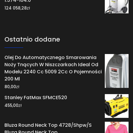
1.574-104.0
zł
124 058,28
Ostatnio dodane
Olej Do Automatycznego Smarowania
Noży Tnących W Niszczarkach Ideal Od
Modelu 2240 Cc 5009 2Cc O Pojemności
200 Ml
zł
80,00
Stanley FatMax SFMCE520
zł
455,00
Bluza Round Neck Top 4728/Shpw/S
Bluza Round Neck Top