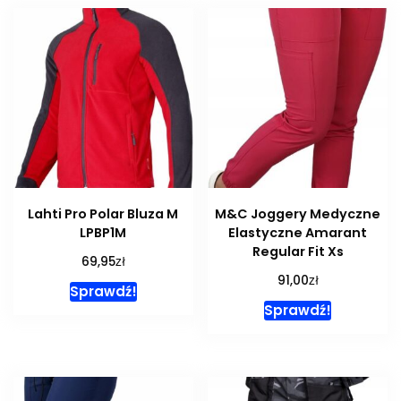
Lahti Pro Polar Bluza M
M&C Joggery Medyczne
LPBP1M
Elastyczne Amarant
Regular Fit Xs
zł
69,95
zł
91,00
Sprawdź!
Sprawdź!