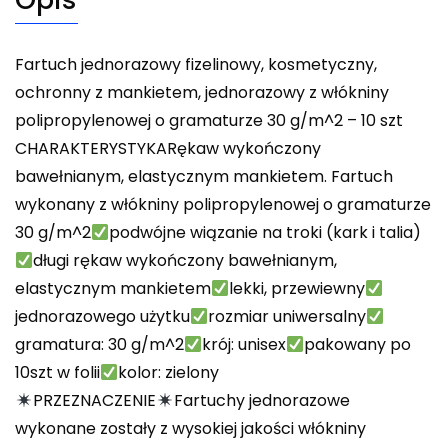
Fartuch jednorazowy fizelinowy, kosmetyczny,
ochronny z mankietem, jednorazowy z włókniny
polipropylenowej o gramaturze 30 g/m^2 – 10 szt
CHARAKTERYSTYKARękaw wykończony
bawełnianym, elastycznym mankietem. Fartuch
wykonany z włókniny polipropylenowej o gramaturze
30 g/m^2
podwójne wiązanie na troki (kark i talia)
długi rękaw wykończony bawełnianym,
elastycznym mankietem
lekki, przewiewny
jednorazowego użytku
rozmiar uniwersalny
gramatura: 30 g/m^2
krój: unisex
pakowany po
10szt w folii
kolor: zielony
PRZEZNACZENIE
Fartuchy jednorazowe
wykonane zostały z wysokiej jakości włókniny