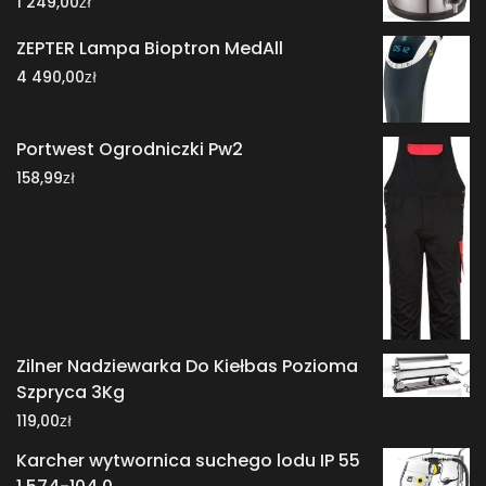
zł
1 249,00
ZEPTER Lampa Bioptron MedAll
zł
4 490,00
Portwest Ogrodniczki Pw2
zł
158,99
Zilner Nadziewarka Do Kiełbas Pozioma
Szpryca 3Kg
zł
119,00
Karcher wytwornica suchego lodu IP 55