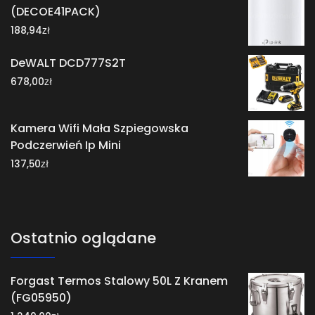
(DECOE41PACK)
zł
188,94
DeWALT DCD777S2T
zł
678,00
Kamera Wifi Mała Szpiegowska
Podczerwień Ip Mini
zł
137,50
Ostatnio oglądane
Forgast Termos Stalowy 50L Z Kranem
(FG05950)