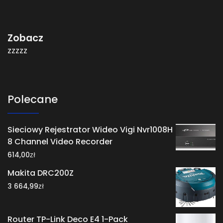
Zobacz
zzzzz
Polecane
Sieciowy Rejestrator Wideo Vigi Nvr1008H
8 Channel Video Recorder
zł
614,00
Makita DRC200Z
zł
3 664,99
Router TP-Link Deco E4 1-Pack