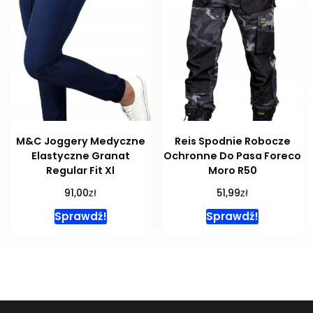
M&C Joggery Medyczne
Reis Spodnie Robocze
Elastyczne Granat
Ochronne Do Pasa Foreco
Regular Fit Xl
Moro R50
zł
zł
91,00
51,99
Sprawdź!
Sprawdź!