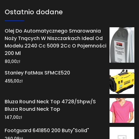
Ostatnio dodane
Olej Do Automatycznego Smarowania
Noży Tnących W Niszczarkach Ideal Od
Modelu 2240 Cc 5009 2Cc O Pojemności
200 Ml
zł
80,00
Stanley FatMax SFMCE520
zł
455,00
Bluza Round Neck Top 4728/Shpw/S
Bluza Round Neck Top
zł
147,00
Footguard 641850 200 Buty"Solid"
zł
260,09