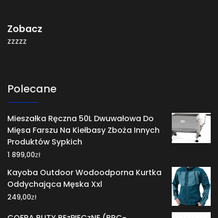
Zobacz
zzzzz
Polecane
Mieszałka Ręczna 50L Dwuwałowa Do
Mięsa Farszu Na Kiełbasy Zboża Innych
Produktów Sypkich
zł
1 899,00
Kayoba Outdoor Wodoodporna Kurtka
Oddychająca Męska Xxl
zł
249,00
COFRA BUTY BEzPIECzNE (BRC-