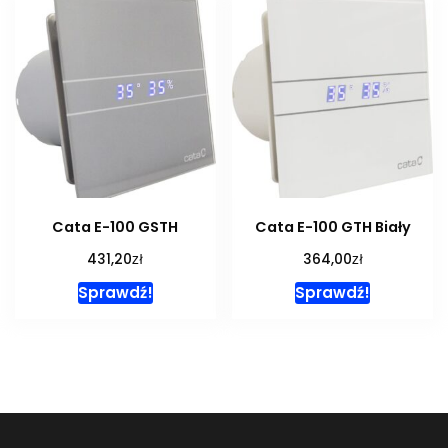
Cata E-100 GSTH
Cata E-100 GTH Biały
zł
zł
431,20
364,00
Sprawdź!
Sprawdź!