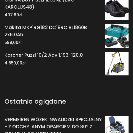
KAROLUS48)
zł
407,89
Makita MKP1RG182 DC18RC BL1860B
2x6.0Ah
zł
599,00
Karcher Puzzi 10/2 Adv 1.193-120.0
zł
4 550,00
Ostatnio oglądane
VERMEIREN WÓZEK INWALIDZKI SPECJALNY
- Z ODCHYLANYM OPARCIEM DO 30° Z