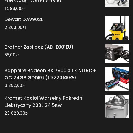
FUNKCJĄ TOALETY 9300
zł
1 289,00
Dewalt Dwv902L
zł
2 203,00
Brother Zasilacz (AD-E001EU)
zł
55,00
Sapphire Radeon RX 7900 XTX NITRO+
OC 24GB GDDR6 (113220140G)
zł
6 352,00
Kromet Kocioł Warzelny Pośredni
Elektryczny 200L 24 5Kw
zł
23 628,30