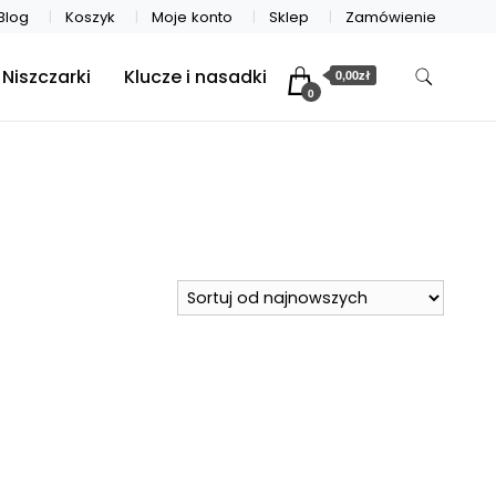
Blog
Koszyk
Moje konto
Sklep
Zamówienie
Niszczarki
Klucze i nasadki
0,00zł
0