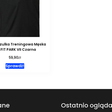
szulka Treningowa Męska
 FIT PARK VII Czarna
zł
59,90
Sprawdź!
ane
Ostatnio ogląd