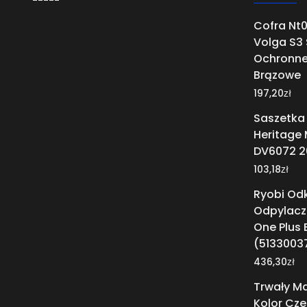
Cofra Nt
Volga S3
Ochronne
Brązowe
zł
197,20
Saszetka 
Heritage
DV6072 2
zł
103,18
Ryobi Od
Odpylacz 
One Plus
(5133003
zł
436,30
Trwały Ma
Kolor Cz