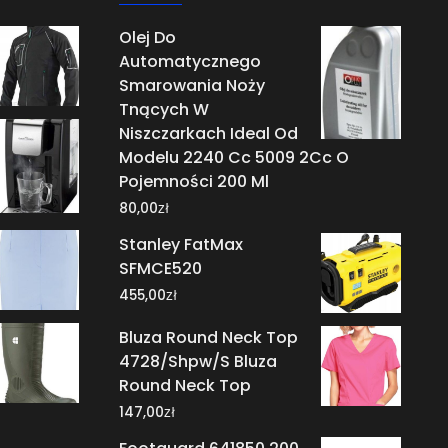
Olej Do
Automatycznego
Smarowania Noży
Tnących W
Niszczarkach Ideal Od
Modelu 2240 Cc 5009 2Cc O
Pojemności 200 Ml
zł
80,00
Stanley FatMax
SFMCE520
zł
455,00
Bluza Round Neck Top
4728/Shpw/S Bluza
Round Neck Top
zł
147,00