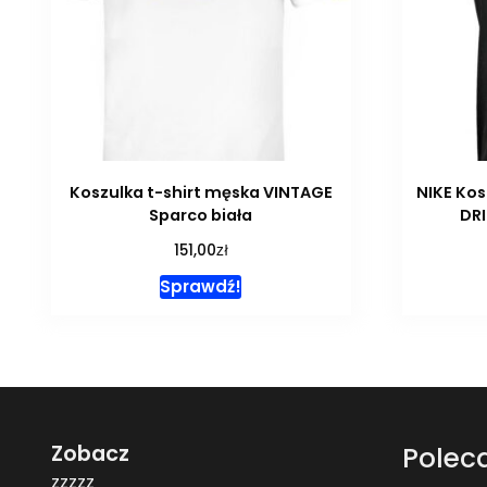
Koszulka t-shirt męska VINTAGE
NIKE Ko
Sparco biała
DRI
zł
151,00
Sprawdź!
Zobacz
Polec
zzzzz