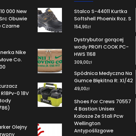
010 000 New
Stalco S-44011 Kurtka
 Src Obuwie
Softshell Phoenix Roz. S
 Czarne
zł
154,90
Dystrybutor gorącej
wody PROFI COOK PC-
nerka Nike
HWS 1168
 Move Co.
zł
309,00
00
Spódnica Medyczna Na
Gumce Błękitna R: Xl/42
kurzacz
zł
49,00
R18Pv-0 18V
 Body
Shoes For Crews 70557
786)
4 Bastion Unisex
Kalosze Ze Stali Pcw
Wellington
rker Olejny
Antypoślizgowe
erwony