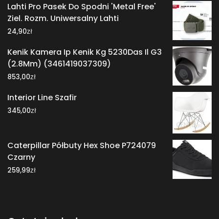
Lahti Pro Pasek Do Spodni 'Metal Free'
Ziel. Rozm. Uniwersalny Lahti
zł
24,90
Kenik Kamera Ip Kenik Kg 5230Das Il G3
(2.8Mm) (3461419037309)
zł
853,00
Interior Line Szafir
zł
345,00
Caterpillar Półbuty Hex Shoe P724079
Czarny
zł
259,99