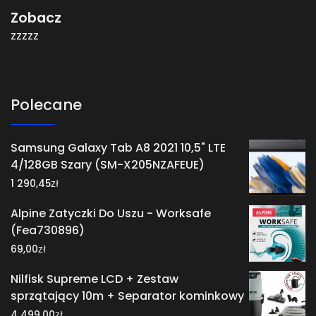
Zobacz
zzzzz
Polecane
Samsung Galaxy Tab A8 2021 10,5" LTE
4/128GB Szary (SM-X205NZAFEUE)
zł
1 290,45
Alpine Zatyczki Do Uszu - Worksafe
(Fea730896)
zł
69,00
Nilfisk Supreme LCD + Zestaw
sprzątający 10m + Separator kominkowy
zł
4 499,00