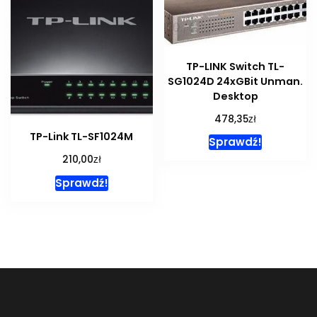
TP-LINK Switch TL-
SG1024D 24xGBit Unman.
Desktop
zł
478,35
TP-Link TL-SF1024M
Sprawdź!
zł
210,00
Sprawdź!