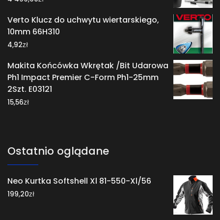
Verto Klucz do uchwytu wiertarskiego,
10mm 66H310
zł
4,92
Makita Końcówka Wkrętak /Bit Udarowa
Ph1 Impact Premier C-Form Ph1-25mm
2Szt. E03121
zł
15,56
Ostatnio oglądane
Neo Kurtka Softshell Xl 81-550-Xl/56
zł
199,20