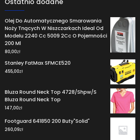
Ostatnio dodane
Olej Do Automatycznego Smarowania
Noży Tnących W Niszczarkach Ideal Od
Modelu 2240 Cc 5009 2Cc O Pojemności
200 Ml
zł
80,00
Stanley FatMax SFMCE520
zł
455,00
Bluza Round Neck Top 4728/Shpw/S
Bluza Round Neck Top
zł
147,00
Footguard 641850 200 Buty"Solid"
zł
260,09